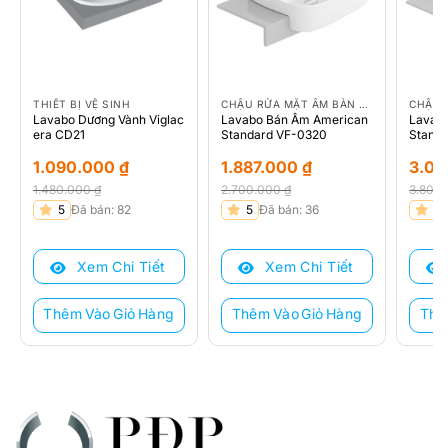
THIẾT BỊ VỆ SINH
CHẬU RỬA MẶT ÂM BÀN AMERICAN STANDARD
Lavabo Dương Vành Viglac
Lavabo Bán Âm American
Lavab
era CD21
Standard VF-0320
Stand
1.090.000
₫
1.887.000
₫
3.01
1.480.000
₫
2.700.000
₫
3.800
Giá
Giá
Giá
Giá
Giá
Giá
5
Đã bán: 82
5
Đã bán: 36
5
gốc
hiện
gốc
hiện
gốc
hiện
là:
tại
là:
tại
là:
tại
Xem Chi Tiết
Xem Chi Tiết
1.480.000 ₫.
là:
2.700.000 ₫.
là:
3.800
là:
1.090.000 ₫.
1.887.000 ₫.
3.010
Thêm Vào Giỏ Hàng
Thêm Vào Giỏ Hàng
Thê