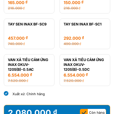
₫
₫
165.000
150.000
216.000
216.000
₫
₫
Giá
Giá
Giá
Giá
gốc
hiện
gốc
hiện
là:
tại
là:
tại
TAY SEN INAX BF-SC9
TAY SEN INAX BF-SC1
216.000 ₫.
là:
216.000 ₫.
là:
165.000 ₫.
150.000 ₫.
₫
₫
457.000
292.000
740.000
490.000
₫
₫
Giá
Giá
Giá
Giá
gốc
hiện
gốc
hiện
là:
tại
là:
tại
VAN XẢ TIỂU CẢM ỨNG
VAN XẢ TIỂU CẢM ỨNG
740.000 ₫.
là:
490.000 ₫.
là:
INAX OKUV-
INAX OKUV-
457.000 ₫.
292.000 ₫.
120S(B)-0.5AC
120S(B)-0.5DC
₫
₫
6.554.000
6.554.000
7.520.000
7.520.000
₫
₫
Giá
Giá
Giá
Giá
gốc
hiện
gốc
hiện
Xuất xứ: Chính hãng
là:
tại
là:
tại
7.520.000 ₫.
là:
7.520.000 ₫.
là:
6.554.000 ₫.
6.554.000 ₫.
2.080.000
₫
Còn hàng