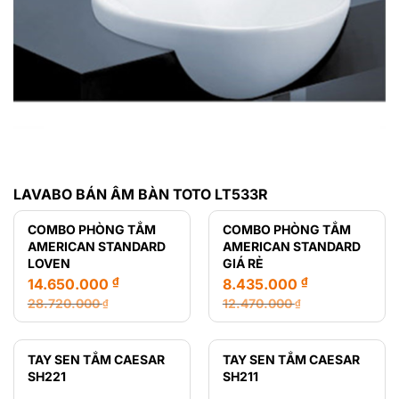
LAVABO BÁN ÂM BÀN TOTO LT533R
COMBO PHÒNG TẮM
COMBO PHÒNG TẮM
AMERICAN STANDARD
AMERICAN STANDARD
LOVEN
GIÁ RẺ
₫
₫
14.650.000
8.435.000
28.720.000
12.470.000
₫
₫
Giá
Giá
Giá
Giá
gốc
hiện
gốc
hiện
là:
tại
là:
tại
TAY SEN TẮM CAESAR
TAY SEN TẮM CAESAR
28.720.000 ₫.
là:
12.470.000 ₫.
là:
SH221
SH211
14.650.000 ₫.
8.435.000 ₫.