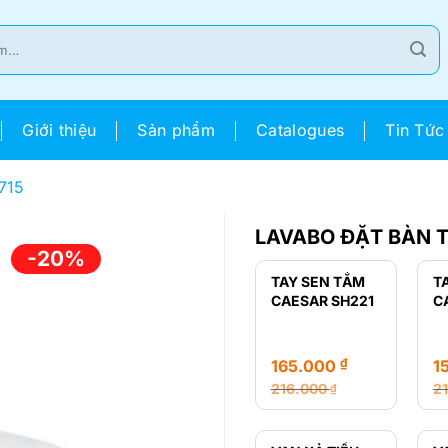
Giới thiệu
Sản phẩm
Catalogues
Tin Tức
715
LAVABO ĐẶT BÀN T
-20%
TAY SEN TẮM
T
CAESAR SH221
C
₫
165.000
1
216.000
2
₫
Giá
Giá
Gi
Gi
gốc
hiện
g
hi