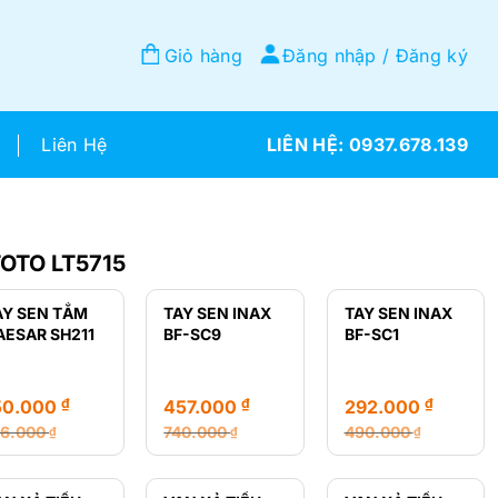
Giỏ hàng
Đăng nhập / Đăng ký
Liên Hệ
0937.678.139
OTO LT5715
AY SEN TẮM
TAY SEN INAX
TAY SEN INAX
AESAR SH211
BF-SC9
BF-SC1
₫
₫
₫
50.000
457.000
292.000
16.000
740.000
490.000
₫
₫
₫
á
á
Giá
Giá
Giá
Giá
ốc
ện
gốc
hiện
gốc
hiện