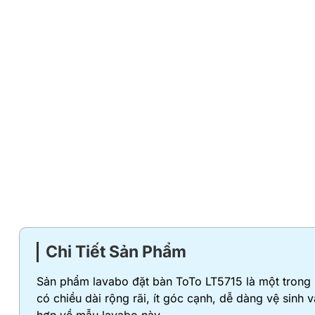
Chi Tiết Sản Phẩm
Sản phẩm lavabo đặt bàn ToTo LT5715 là một trong n
có chiều dài rộng rãi, ít góc cạnh, dễ dàng vệ sin