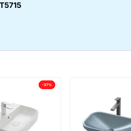
LT5715
-37%