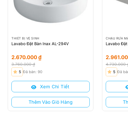
THIẾT BỊ VỆ SINH
CHẬU RỬA M
Lavabo Đặt Bàn Inax AL-294V
Lavabo Đặt
2.670.000
₫
2.961.0
3.760.000
₫
4.730.000
Giá
Giá
Giá
Giá
5
Đã bán: 90
5
Đã bá
gốc
hiện
gốc
hiện
là:
tại
là:
tại
Xem Chi Tiết
3.760.000 ₫.
là:
4.730.000 
là:
2.670.000 ₫.
2.961.000 ₫
Thêm Vào Giỏ Hàng
T