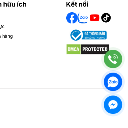
n hữu ích
Kết nối
ực
a hàng