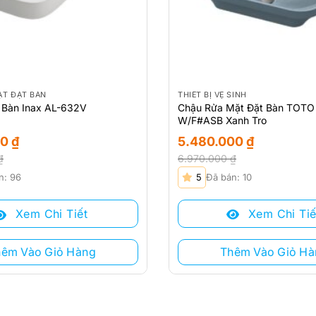
ẶT ĐẶT BÀN
THIẾT BỊ VỆ SINH
Chậu Rửa Mặt Đặt Bàn TOT
 Bàn Inax AL-632V
W/F#ASB Xanh Tro
5.480.000
₫
00
₫
6.970.000
₫
₫
Giá
Giá
5
Đã bán: 10
n: 96
gốc
hiện
là:
tại
Xem Chi Tiế
Xem Chi Tiết
6.970.000 ₫.
là:
₫.
5.480.000 ₫.
.
Thêm Vào Giỏ Hà
hêm Vào Giỏ Hàng