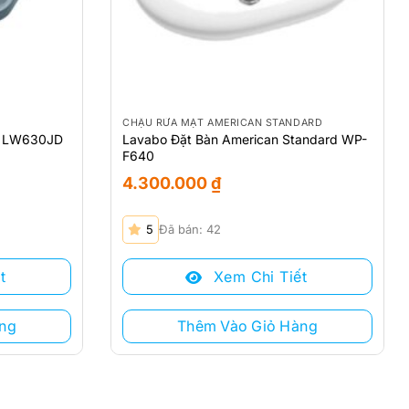
CHẬU RỬA MẶT AMERICAN STANDARD
O LW630JD
Lavabo Đặt Bàn American Standard WP-
F640
4.300.000
₫
5
Đã bán: 42
t
Xem Chi Tiết
ng
Thêm Vào Giỏ Hàng