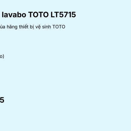
̣t lavabo TOTO
LT5715
a hãng thiết bị vệ sinh TOTO
o)
15