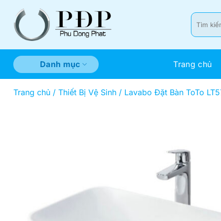
Bỏ
qua
Tìm
kiếm:
nội
dung
Trang chủ
Danh mục
Trang chủ
/
Thiết Bị Vệ Sinh
/
Lavabo Đặt Bàn ToTo LT5