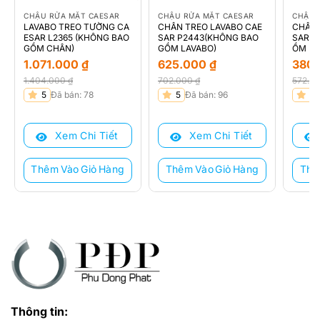
CHẬU RỬA MẶT CAESAR
CHẬU RỬA MẶT CAESAR
CHẬU 
LAVABO TREO TƯỜNG CA
CHÂN TREO LAVABO CAE
CHÂN 
ESAR L2365 (KHÔNG BAO
SAR P2443(KHÔNG BAO
SAR P
GỒM CHÂN)
GỒM LAVABO)
ỒM LA
1.071.000
₫
625.000
₫
380
1.404.000
₫
702.000
₫
572.0
Giá
Giá
Giá
Giá
Giá
Giá
5
Đã bán: 78
5
Đã bán: 96
5
gốc
hiện
gốc
hiện
gốc
hiện
là:
tại
là:
tại
là:
tại
Xem Chi Tiết
Xem Chi Tiết
1.404.000 ₫.
là:
702.000 ₫.
là:
572.0
là:
1.071.000 ₫.
625.000 ₫.
380.0
Thêm Vào Giỏ Hàng
Thêm Vào Giỏ Hàng
Thê
Thông tin: