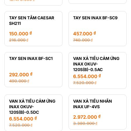
Giá
Giá
Giá
Giá
gốc
hiện
gốc
hiện
là:
tại
là:
tại
TAY SEN TẮM CAESAR
TAY SEN INAX BF-SC9
216.000 ₫.
là:
12.470.000 ₫.
là:
SH211
165.000 ₫.
8.435.000 ₫.
₫
₫
150.000
457.000
216.000
740.000
₫
₫
Giá
Giá
Giá
Giá
gốc
hiện
gốc
hiện
là:
tại
là:
tại
TAY SEN INAX BF-SC1
VAN XẢ TIỂU CẢM ỨNG
216.000 ₫.
là:
740.000 ₫.
là:
INAX OKUV-
150.000 ₫.
457.000 ₫.
120S(B)-0.5AC
₫
292.000
₫
6.554.000
490.000
₫
7.520.000
₫
Giá
Giá
Giá
Giá
gốc
hiện
gốc
hiện
là:
tại
là:
tại
VAN XẢ TIỂU CẢM ỨNG
VAN XẢ TIỂU NHẤN
490.000 ₫.
là:
7.520.000 ₫.
là:
INAX OKUV-
INAX UF-4VS
292.000 ₫.
6.554.000 ₫.
120S(B)-0.5DC
₫
2.972.000
₫
6.554.000
3.380.000
₫
7.520.000
₫
Giá
Giá
Giá
Giá