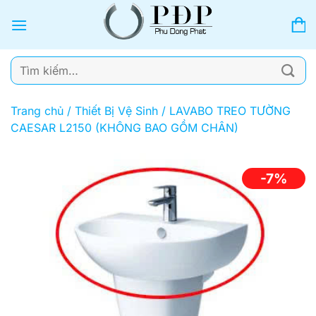
Bỏ
qua
nội
dung
Tìm
kiếm:
Trang chủ
/
Thiết Bị Vệ Sinh
/
LAVABO TREO TƯỜNG
CAESAR L2150 (KHÔNG BAO GỒM CHÂN)
-7%