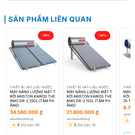
SẢN PHẨM LIÊN QUAN
-30%
-34%
THIẾT BỊ VẬT LIỆU NƯỚC
THIẾT BỊ VẬT LIỆU NƯỚC
THIẾT 
MÁY NĂNG LƯỢNG MẶT T
MÁY NĂNG LƯỢNG MẶT T
MÁY N
RỜI ARISTON KAIROS THE
RỜI ARISTON KAIROS THE
RỜI A
RMO DR-2 250L (TẤM PH
RMO DR-2 150L (TẤM PH
25 TN
ẲNG)
ẲNG)
8.75
34.560.000
₫
21.600.000
₫
13.39
49.580.000
₫
32.700.000
₫
Giá
Giá
5
Giá
Giá
Giá
Giá
5
Đã bán: 69
5
Đã bán: 16
gốc
hiện
gốc
hiện
gốc
hiện
là:
tại