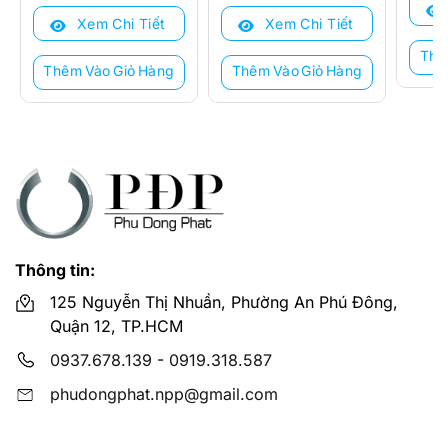
là:
tại
là:
tại
13.39
là:
Xem Chi Tiết
Xem Chi Tiết
49.580.000 ₫.
là:
32.700.000 ₫.
là:
8.750
34.560.000 ₫.
21.600.000 ₫.
Thê
Thêm Vào Giỏ Hàng
Thêm Vào Giỏ Hàng
Thông tin:
125 Nguyễn Thị Nhuần, Phường An Phú Đông,
Quận 12, TP.HCM
0937.678.139
-
0919.318.587
phudongphat.npp@gmail.com