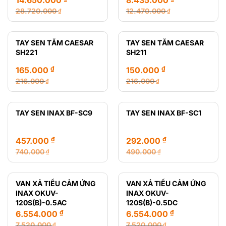
28.720.000
12.470.000
₫
₫
Giá
Giá
Giá
Giá
gốc
hiện
gốc
hiện
là:
tại
là:
tại
TAY SEN TẮM CAESAR
TAY SEN TẮM CAESAR
28.720.000 ₫.
là:
12.470.000 ₫.
là:
SH221
SH211
14.650.000 ₫.
8.435.000 ₫.
₫
₫
165.000
150.000
216.000
216.000
₫
₫
Giá
Giá
Giá
Giá
gốc
hiện
gốc
hiện
là:
tại
là:
tại
TAY SEN INAX BF-SC9
TAY SEN INAX BF-SC1
216.000 ₫.
là:
216.000 ₫.
là:
165.000 ₫.
150.000 ₫.
₫
₫
457.000
292.000
740.000
490.000
₫
₫
Giá
Giá
Giá
Giá
gốc
hiện
gốc
hiện
là:
tại
là:
tại
VAN XẢ TIỂU CẢM ỨNG
VAN XẢ TIỂU CẢM ỨNG
740.000 ₫.
là:
490.000 ₫.
là:
INAX OKUV-
INAX OKUV-
457.000 ₫.
292.000 ₫.
120S(B)-0.5AC
120S(B)-0.5DC
₫
₫
6.554.000
6.554.000
7.520.000
7.520.000
₫
₫