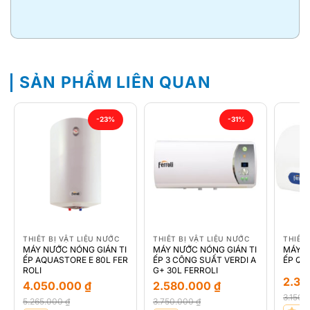
SẢN PHẨM LIÊN QUAN
-23%
-31%
THIẾT BỊ VẬT LIỆU NƯỚC
THIẾT BỊ VẬT LIỆU NƯỚC
THIẾT 
MÁY NƯỚC NÓNG GIÁN TI
MÁY NƯỚC NÓNG GIÁN TI
MÁY N
ẾP AQUASTORE E 80L FER
ẾP 3 CÔNG SUẤT VERDI A
ẾP QQ
ROLI
G+ 30L FERROLI
2.3
4.050.000
₫
2.580.000
₫
3.150
5.265.000
₫
3.750.000
₫