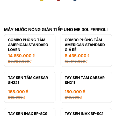
MÁY NƯỚC NÓNG GIÁN TIẾP UNO ME 30L FERROLI
COMBO PHÒNG TẮM
COMBO PHÒNG TẮM
AMERICAN STANDARD
AMERICAN STANDARD
LOVEN
GIÁ RẺ
₫
₫
14.650.000
8.435.000
28.720.000
12.470.000
₫
₫
Giá
Giá
Giá
Giá
gốc
hiện
gốc
hiện
là:
tại
là:
tại
TAY SEN TẮM CAESAR
TAY SEN TẮM CAESAR
28.720.000 ₫.
là:
12.470.000 ₫.
là:
SH221
SH211
14.650.000 ₫.
8.435.000 ₫.
₫
₫
165.000
150.000
216.000
216.000
₫
₫
Giá
Giá
Giá
Giá
gốc
hiện
gốc
hiện
là:
tại
là:
tại
TAY SEN INAX BF-SC9
TAY SEN INAX BF-SC1