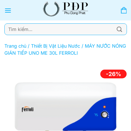
Bỏ
qua
nội
dung
Tìm
kiếm:
Trang chủ
/
Thiết Bị Vật Liệu Nước
/
MÁY NƯỚC NÓNG
GIÁN TIẾP UNO ME 30L FERROLI
-26%