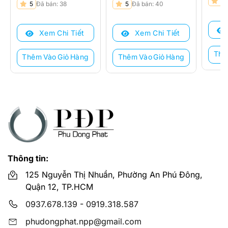
Giá
Giá
5
Giá
Giá
Giá
Giá
5
Đã bán: 38
5
Đã bán: 40
gốc
hiện
gốc
hiện
gốc
hiện
là:
tại
là:
tại
là:
tại
3.150
là:
Xem Chi Tiết
Xem Chi Tiết
5.265.000 ₫.
là:
3.750.000 ₫.
là:
2.340
4.050.000 ₫.
2.580.000 ₫.
Thê
Thêm Vào Giỏ Hàng
Thêm Vào Giỏ Hàng
Thông tin:
125 Nguyễn Thị Nhuần, Phường An Phú Đông,
Quận 12, TP.HCM
0937.678.139
-
0919.318.587
phudongphat.npp@gmail.com