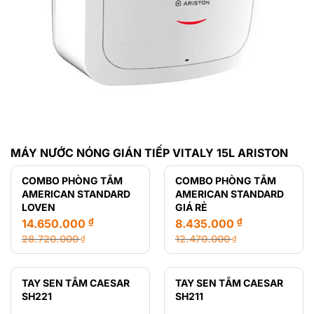
MÁY NƯỚC NÓNG GIÁN TIẾP VITALY 15L ARISTON
COMBO PHÒNG TẮM
COMBO PHÒNG TẮM
AMERICAN STANDARD
AMERICAN STANDARD
LOVEN
GIÁ RẺ
₫
₫
14.650.000
8.435.000
28.720.000
12.470.000
₫
₫
Giá
Giá
Giá
Giá
gốc
hiện
gốc
hiện
là:
tại
là:
tại
TAY SEN TẮM CAESAR
TAY SEN TẮM CAESAR
28.720.000 ₫.
là:
12.470.000 ₫.
là:
SH221
SH211
14.650.000 ₫.
8.435.000 ₫.