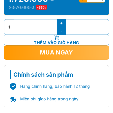
Giá
Giá
2.570.000
₫
-33%
gốc
hiện
là:
tại
MÁY NƯỚC NÓNG GIÁN TIẾP VITALY 15L ARISTON số lượng
2.570.000 ₫.
là:
1.720.000 ₫.
THÊM VÀO GIỎ HÀNG
MUA NGAY
Chính sách sản phẩm
Hàng chính hãng, bảo hành 12 tháng
Miễn phí giao hàng trong ngày