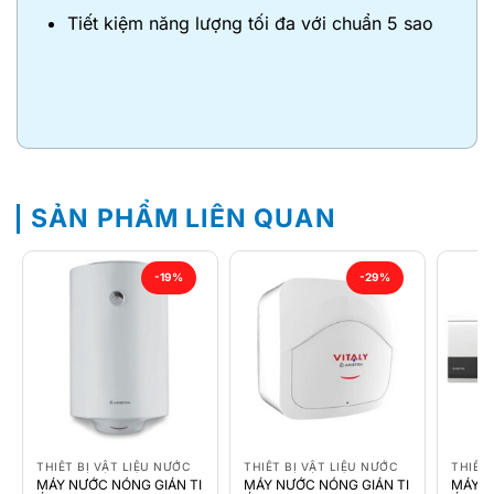
Tiết kiệm năng lượng tối đa với chuẩn 5 sao
SẢN PHẨM LIÊN QUAN
-19%
-29%
THIẾT BỊ VẬT LIỆU NƯỚC
THIẾT BỊ VẬT LIỆU NƯỚC
THIẾT 
MÁY NƯỚC NÓNG GIÁN TI
MÁY NƯỚC NÓNG GIÁN TI
MÁY N