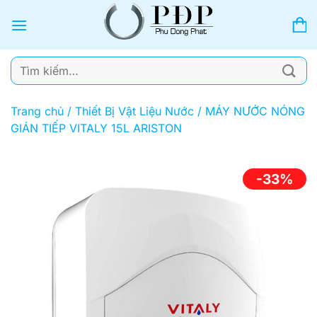
Bỏ
qua
nội
dung
Tìm
kiếm:
Trang chủ
/
Thiết Bị Vật Liệu Nước
/
MÁY NƯỚC NÓNG
GIÁN TIẾP VITALY 15L ARISTON
-33%