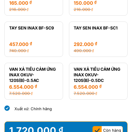
₫
₫
165.000
150.000
216.000
216.000
₫
₫
Giá
Giá
Giá
Giá
gốc
hiện
gốc
hiện
là:
tại
là:
tại
TAY SEN INAX BF-SC9
TAY SEN INAX BF-SC1
216.000 ₫.
là:
216.000 ₫.
là:
165.000 ₫.
150.000 ₫.
₫
₫
457.000
292.000
740.000
490.000
₫
₫
Giá
Giá
Giá
Giá
gốc
hiện
gốc
hiện
là:
tại
là:
tại
VAN XẢ TIỂU CẢM ỨNG
VAN XẢ TIỂU CẢM ỨNG
740.000 ₫.
là:
490.000 ₫.
là:
INAX OKUV-
INAX OKUV-
457.000 ₫.
292.000 ₫.
120S(B)-0.5AC
120S(B)-0.5DC
₫
₫
6.554.000
6.554.000
7.520.000
7.520.000
₫
₫
Giá
Giá
Giá
Giá
gốc
hiện
gốc
hiện
Xuất xứ: Chính hãng
là:
tại
là:
tại
7.520.000 ₫.
là:
7.520.000 ₫.
là:
6.554.000 ₫.
6.554.000 ₫.
1.720.000
₫
Còn hàng