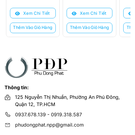
gốc
hiện
gốc
hiện
gốc
hiện
là:
tại
là:
tại
là:
tại
Xem Chi Tiết
Xem Chi Tiết
330.000 ₫.
là:
583.000 ₫.
là:
205.0
là:
300.000 ₫.
470.000 ₫.
155.0
Thêm Vào Giỏ Hàng
Thêm Vào Giỏ Hàng
Thê
Thông tin:
125 Nguyễn Thị Nhuần, Phường An Phú Đông,
Quận 12, TP.HCM
0937.678.139
-
0919.318.587
phudongphat.npp@gmail.com