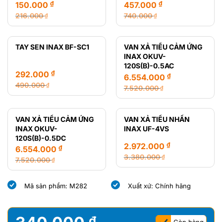
₫
₫
150.000
457.000
216.000
740.000
₫
₫
Giá
Giá
Giá
Giá
gốc
hiện
gốc
hiện
là:
tại
là:
tại
TAY SEN INAX BF-SC1
VAN XẢ TIỂU CẢM ỨNG
216.000 ₫.
là:
740.000 ₫.
là:
INAX OKUV-
150.000 ₫.
457.000 ₫.
120S(B)-0.5AC
₫
292.000
₫
6.554.000
490.000
₫
7.520.000
₫
Giá
Giá
Giá
Giá
gốc
hiện
gốc
hiện
là:
tại
là:
tại
VAN XẢ TIỂU CẢM ỨNG
VAN XẢ TIỂU NHẤN
490.000 ₫.
là:
7.520.000 ₫.
là:
INAX OKUV-
INAX UF-4VS
292.000 ₫.
6.554.000 ₫.
120S(B)-0.5DC
₫
2.972.000
₫
6.554.000
3.380.000
₫
7.520.000
₫
Giá
Giá
Giá
Giá
gốc
hiện
gốc
hiện
Mã sản phẩm: M282
Xuất xứ: Chính hãng
là:
tại
là:
tại
3.380.000 ₫.
là:
7.520.000 ₫.
là:
2.972.000 ₫.
6.554.000 ₫.
₫