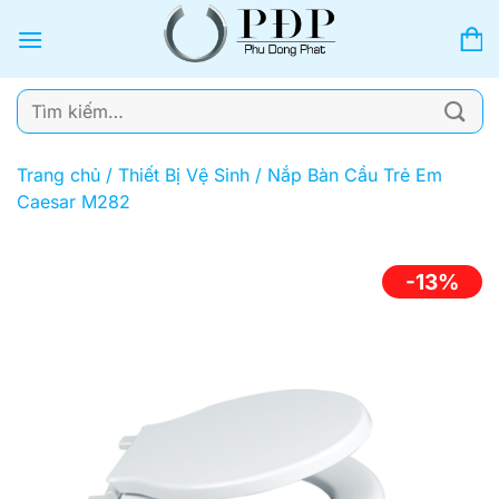
Bỏ
qua
nội
dung
Tìm
kiếm:
Trang chủ
/
Thiết Bị Vệ Sinh
/
Nắp Bàn Cầu Trẻ Em
Caesar M282
-13%