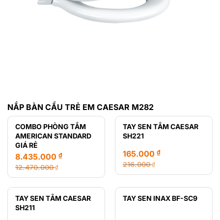
NẮP BÀN CẦU TRẺ EM CAESAR M282
COMBO PHÒNG TẮM
TAY SEN TẮM CAESAR
AMERICAN STANDARD
SH221
GIÁ RẺ
₫
165.000
₫
8.435.000
216.000
₫
12.470.000
₫
Giá
Giá
Giá
Giá
gốc
hiện
gốc
hiện
là:
tại
là:
tại
TAY SEN TẮM CAESAR
TAY SEN INAX BF-SC9
216.000 ₫.
là:
12.470.000 ₫.
là:
SH211
165.000 ₫.
8.435.000 ₫.