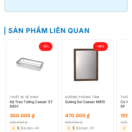
SẢN PHẨM LIÊN QUAN
-9%
-19%
THIẾT BỊ VỆ SINH
GƯƠNG PHÒNG TẮM
THIẾT 
Kệ Treo Tường Caesar ST
Gương Soi Caesar M810
Co Xả
830V
5P
300.000
₫
470.000
₫
155
330.000
₫
583.000
₫
205.0
Giá
Giá
Giá
Giá
Giá
Giá
5
Đã bán: 44
5
Đã bán: 20
5