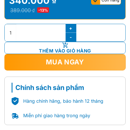
340.000
Còn hàng
Giá
Giá
389.000
₫
-13%
gốc
hiện
là:
tại
Nắp Bàn Cầu Trẻ Em Caesar M282 số lượng
389.000 ₫.
là:
340.000 ₫.
THÊM VÀO GIỎ HÀNG
MUA NGAY
Chính sách sản phẩm
Hàng chính hãng, bảo hành 12 tháng
Miễn phí giao hàng trong ngày