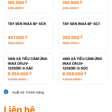
₫
₫
165.000
150.000
216.000
216.000
₫
₫
Giá
Giá
Giá
Giá
gốc
hiện
gốc
hiện
là:
tại
là:
tại
TAY SEN INAX BF-SC9
TAY SEN INAX BF-SC1
216.000 ₫.
là:
216.000 ₫.
là:
165.000 ₫.
150.000 ₫.
₫
₫
457.000
292.000
740.000
490.000
₫
₫
Giá
Giá
Giá
Giá
gốc
hiện
gốc
hiện
là:
tại
là:
tại
VAN XẢ TIỂU CẢM ỨNG
VAN XẢ TIỂU CẢM ỨNG
740.000 ₫.
là:
490.000 ₫.
là:
INAX OKUV-
INAX OKUV-
457.000 ₫.
292.000 ₫.
120S(B)-0.5AC
120S(B)-0.5DC
₫
₫
6.554.000
6.554.000
7.520.000
7.520.000
₫
₫
Giá
Giá
Giá
Giá
gốc
hiện
gốc
hiện
Xuất xứ: Chính hãng
là:
tại
là:
tại
7.520.000 ₫.
là:
7.520.000 ₫.
là:
6.554.000 ₫.
6.554.000 ₫.
Liên hệ