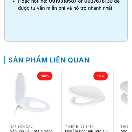
Hoặc hotline:
0919318587
or
0937678139
để
được tư vấn miễn phí và hỗ trợ nhanh nhất
SẢN PHẨM LIÊN QUAN
-65%
-12%
NẮP BỒN CẦU
THIẾT BỊ VỆ SINH
THIẾT 
Nắp Bồn Cầu Cơ Đa Năng
Nắp Êm Bồn Cầu Toto TC3
Nắp B