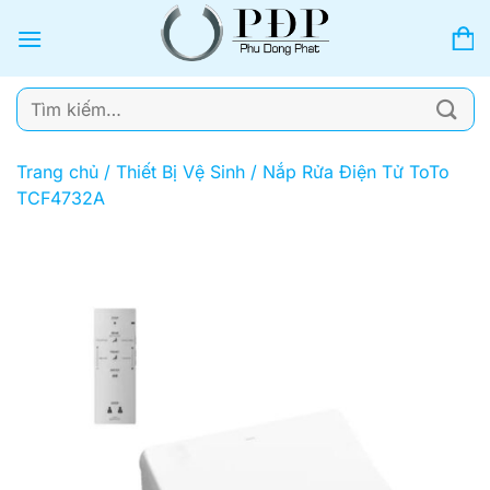
Bỏ
qua
nội
dung
Tìm
kiếm:
Trang chủ
/
Thiết Bị Vệ Sinh
/
Nắp Rửa Điện Tử ToTo
TCF4732A