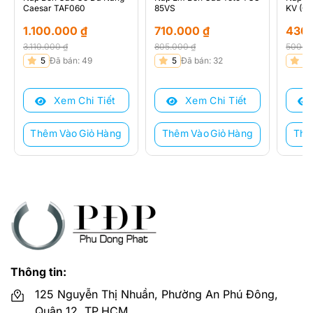
Caesar TAF060
85VS
KV (C-
1.100.000
₫
710.000
₫
430
3.110.000
₫
805.000
₫
500.0
Giá
Giá
Giá
Giá
Giá
Giá
5
Đã bán: 49
5
Đã bán: 32
5
gốc
hiện
gốc
hiện
gốc
hiện
là:
tại
là:
tại
là:
tại
Xem Chi Tiết
Xem Chi Tiết
3.110.000 ₫.
là:
805.000 ₫.
là:
500.0
là:
1.100.000 ₫.
710.000 ₫.
430.0
Thêm Vào Giỏ Hàng
Thêm Vào Giỏ Hàng
Thê
Thông tin:
125 Nguyễn Thị Nhuần, Phường An Phú Đông,
Quận 12, TP.HCM