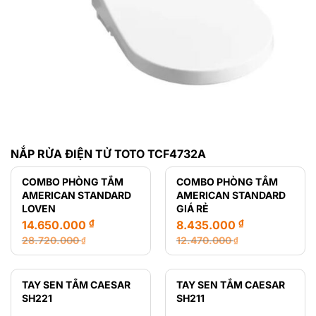
NẮP RỬA ĐIỆN TỬ TOTO TCF4732A
COMBO PHÒNG TẮM
COMBO PHÒNG TẮM
AMERICAN STANDARD
AMERICAN STANDARD
LOVEN
GIÁ RẺ
₫
₫
14.650.000
8.435.000
28.720.000
12.470.000
₫
₫
Giá
Giá
Giá
Giá
gốc
hiện
gốc
hiện
là:
tại
là:
tại
TAY SEN TẮM CAESAR
TAY SEN TẮM CAESAR
28.720.000 ₫.
là:
12.470.000 ₫.
là:
SH221
SH211
14.650.000 ₫.
8.435.000 ₫.