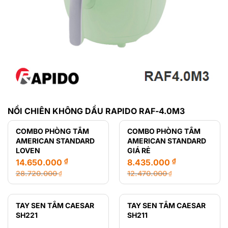
NỒI CHIÊN KHÔNG DẦU RAPIDO RAF-4.0M3
COMBO PHÒNG TẮM
COMBO PHÒNG TẮM
AMERICAN STANDARD
AMERICAN STANDARD
LOVEN
GIÁ RẺ
₫
₫
14.650.000
8.435.000
28.720.000
12.470.000
₫
₫
Giá
Giá
Giá
Giá
gốc
hiện
gốc
hiện
là:
tại
là:
tại
TAY SEN TẮM CAESAR
TAY SEN TẮM CAESAR
28.720.000 ₫.
là:
12.470.000 ₫.
là:
SH221
SH211
14.650.000 ₫.
8.435.000 ₫.