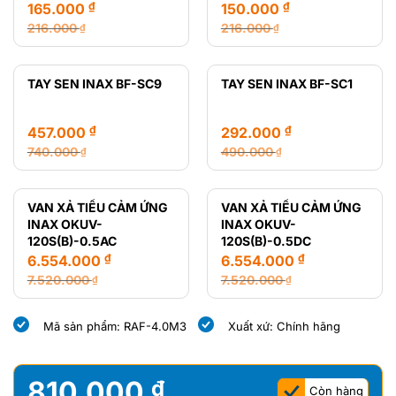
₫
₫
165.000
150.000
216.000
216.000
₫
₫
Giá
Giá
Giá
Giá
gốc
hiện
gốc
hiện
là:
tại
là:
tại
TAY SEN INAX BF-SC9
TAY SEN INAX BF-SC1
216.000 ₫.
là:
216.000 ₫.
là:
165.000 ₫.
150.000 ₫.
₫
₫
457.000
292.000
740.000
490.000
₫
₫
Giá
Giá
Giá
Giá
gốc
hiện
gốc
hiện
là:
tại
là:
tại
VAN XẢ TIỂU CẢM ỨNG
VAN XẢ TIỂU CẢM ỨNG
740.000 ₫.
là:
490.000 ₫.
là:
INAX OKUV-
INAX OKUV-
457.000 ₫.
292.000 ₫.
120S(B)-0.5AC
120S(B)-0.5DC
₫
₫
6.554.000
6.554.000
7.520.000
7.520.000
₫
₫
Giá
Giá
Giá
Giá
gốc
hiện
gốc
hiện
Mã sản phẩm: RAF-4.0M3
Xuất xứ: Chính hãng
là:
tại
là:
tại
7.520.000 ₫.
là:
7.520.000 ₫.
là:
6.554.000 ₫.
6.554.000 ₫.
810.000
₫
Còn hàng