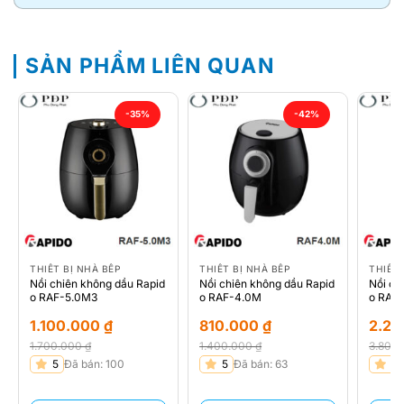
SẢN PHẨM LIÊN QUAN
-35%
-42%
THIẾT BỊ NHÀ BẾP
THIẾT BỊ NHÀ BẾP
THIẾT 
Nồi chiên không dầu Rapid
Nồi chiên không dầu Rapid
Nồi ch
o RAF-5.0M3
o RAF-4.0M
o RAF
1.100.000
₫
810.000
₫
2.2
1.700.000
₫
1.400.000
₫
3.800
Giá
Giá
Giá
Giá
Giá
Giá
5
Đã bán: 100
5
Đã bán: 63
5
gốc
hiện
gốc
hiện
gốc
hiện
là:
tại
là:
tại
là:
tại