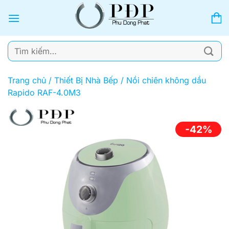
Bỏ
qua
nội
dung
Tìm
kiếm:
Trang chủ
/
Thiết Bị Nhà Bếp
/
Nồi chiên không dầu
Rapido RAF-4.0M3
-42%