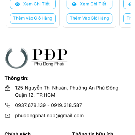
Xem Chi Tiết
Xem Chi Tiết
1.700.000 ₫.
là:
1.400.000 ₫.
là:
3.800
là:
1.100.000 ₫.
810.000 ₫.
2.250
Thêm Vào Giỏ Hàng
Thêm Vào Giỏ Hàng
Thê
Thông tin:
125 Nguyễn Thị Nhuần, Phường An Phú Đông,
Quận 12, TP.HCM
0937.678.139
-
0919.318.587
phudongphat.npp@gmail.com
Chính sách
Thông tin hữu ích