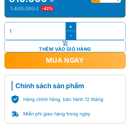
Giá
Giá
1.400.000
₫
-42%
gốc
hiện
là:
tại
Nồi chiên không dầu Rapido RAF-4.0M3 số lượng
1.400.000 ₫.
là:
810.000 ₫.
THÊM VÀO GIỎ HÀNG
MUA NGAY
Chính sách sản phẩm
Hàng chính hãng, bảo hành 12 tháng
Miễn phí giao hàng trong ngày