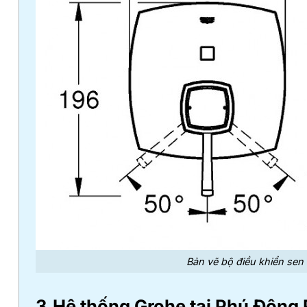
Bản vẽ bộ điều khiển se
3.Hệ thống Grohe tại Phú Đông 