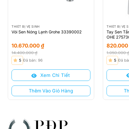
THIẾT BỊ VỆ SINH
THIẾT BỊ VỆ 
Tay Sen Tắ
Vòi Sen Nóng Lạnh Grohe 33390002
OHE 27573
820.00
10.670.000
₫
1.050.000
14.400.000
₫
Giá
Giá
Giá
Giá
5
Đã bá
5
Đã bán: 96
gốc
hiện
gốc
hiện
là:
tại
là:
tại
Xem Chi Tiết
1.050.000 ₫
là:
14.400.000 ₫.
là:
820.000 ₫.
10.670.000 ₫.
T
Thêm Vào Giỏ Hàng