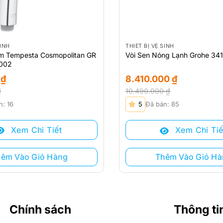
SINH
THIẾT BỊ VỆ SINH
m Tempesta Cosmopolitan GR
Vòi Sen Nóng Lạnh Grohe 34
002
0
₫
8.410.000
₫
₫
10.490.000
₫
Giá
Giá
n: 16
5
Đã bán: 85
gốc
hiện
là:
tại
Xem Chi Tiết
Xem Chi Tiế
.
10.490.000 ₫.
là:
8.410.000 ₫.
hêm Vào Giỏ Hàng
Thêm Vào Giỏ Hà
Chính sách
Thông ti