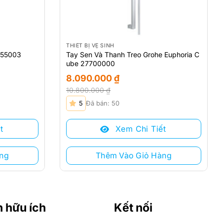
THIẾT BỊ VỆ SINH
Tay Sen Và Thanh Treo Grohe Euphoria C
155003
ube 27700000
8.090.000
₫
10.800.000
₫
Giá
Giá
5
Đã bán: 50
gốc
hiện
là:
tại
Xem Chi Tiết
t
10.800.000 ₫.
là:
8.090.000 ₫.
Thêm Vào Giỏ Hàng
ng
n hữu ích
Kết nối