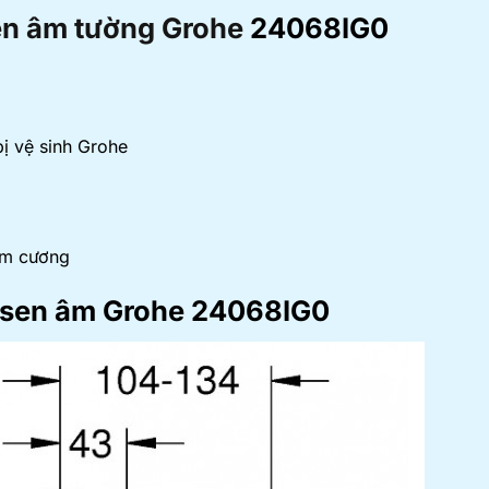
en âm tường Grohe
24068IG0
ị vệ sinh Grohe
im cương
n sen âm Grohe 24068IG0