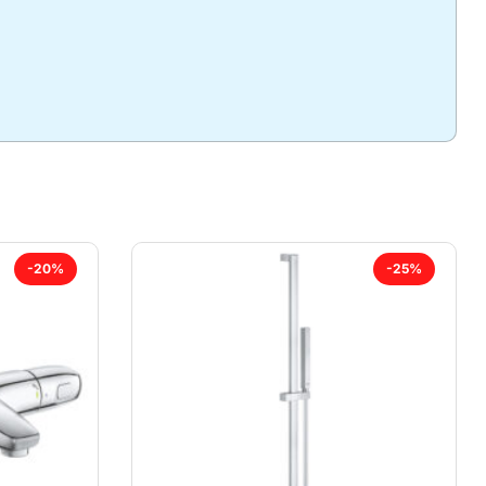
-20%
-25%