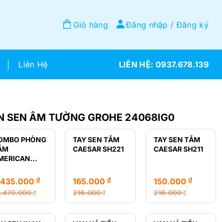
Giỏ hàng
Đăng nhập / Đăng ký
Liên Hệ
0937.678.139
ỂN SEN ÂM TƯỜNG GROHE 24068IG0
OMBO PHÒNG
TAY SEN TẮM
TAY SEN TẮM
ẮM
CAESAR SH221
CAESAR SH211
MERICAN
TANDARD GIÁ
Ẻ
₫
₫
₫
.435.000
165.000
150.000
2.470.000
216.000
216.000
₫
₫
₫
á
á
Giá
Giá
Giá
Giá
ốc
ện
gốc
hiện
gốc
hiện