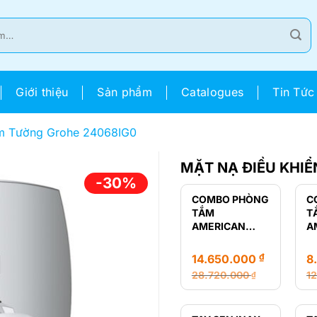
Giới thiệu
Sản phẩm
Catalogues
Tin Tức
Âm Tường Grohe 24068IG0
MẶT NẠ ĐIỀU KHI
-30%
COMBO PHÒNG
C
TẮM
T
AMERICAN
A
STANDARD
S
LOVEN
R
₫
14.650.000
8
28.720.000
1
₫
Giá
Giá
Gi
Gi
gốc
hiện
g
hi