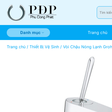
Bỏ
qua
Tìm
kiếm:
nội
dung
Trang chủ
Danh mục
Trang chủ
/
Thiết Bị Vệ Sinh
/
Vòi Chậu Nóng Lạnh Gro