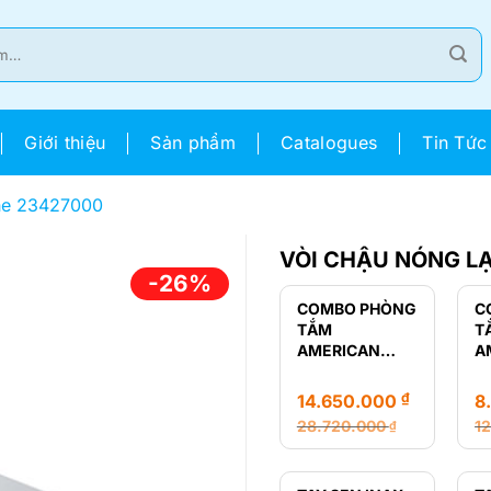
Giới thiệu
Sản phẩm
Catalogues
Tin Tức
he 23427000
VÒI CHẬU NÓNG L
-26%
COMBO PHÒNG
C
TẮM
T
AMERICAN
A
STANDARD
S
LOVEN
R
₫
14.650.000
8
28.720.000
1
₫
Giá
Giá
Gi
Gi
gốc
hiện
g
hi