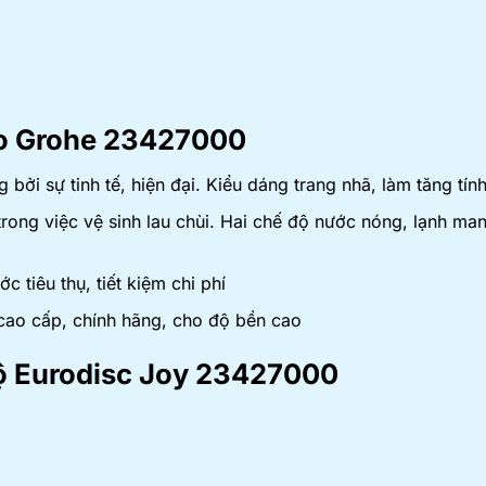
abo Grohe 23427000
g bởi sự tinh tế, hiện đại. Kiểu dáng trang nhã, làm tăng t
ng việc vệ sinh lau chùi. Hai chế độ nước nóng, lạnh mang 
c tiêu thụ, tiết kiệm chi phí
cao cấp, chính hãng, cho độ bền cao
 độ Eurodisc Joy 23427000