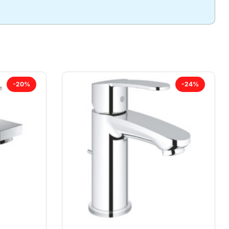
-20%
-24%