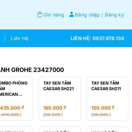
Giỏ hàng
Đăng nhập / Đăng ký
Liên Hệ
0937.678.139
ẠNH GROHE 23427000
OMBO PHÒNG
TAY SEN TẮM
TAY SEN TẮM
ẮM
CAESAR SH221
CAESAR SH211
MERICAN
TANDARD GIÁ
Ẻ
₫
₫
₫
.435.000
165.000
150.000
2.470.000
216.000
216.000
₫
₫
₫
á
á
Giá
Giá
Giá
Giá
ốc
ện
gốc
hiện
gốc
hiện