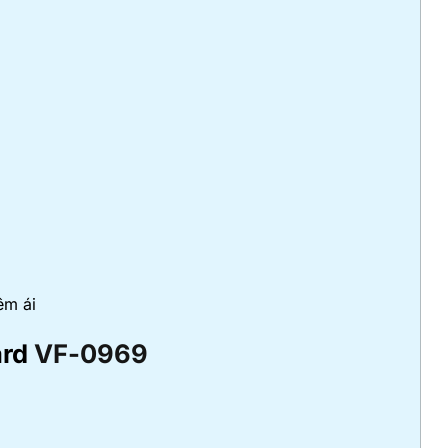
êm ái
ard
VF-0969