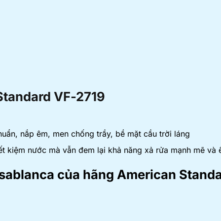
Standard VF-2719
huẩn, nắp êm, men chống trầy, bề mặt cầu trời láng
tiết kiệm nước mà vẫn đem lại khả năng xả rửa mạnh mẽ và 
ssablanca của hãng American Stand