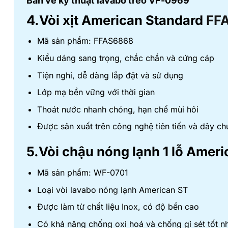
Bản vẽ kỹ thuật lavabo treo VF-0969
4.Vòi xịt American Standard
FF
Mã sản phẩm: FFAS6868
Kiểu dáng sang trọng, chắc chắn và cứng cáp
Tiện nghi, dễ dàng lắp đặt và sử dụng
Lớp mạ bền vững với thời gian
Thoát nước nhanh chóng, hạn chế mùi hôi
Được sản xuất trên công nghệ tiên tiến và dây ch
5.Vòi chậu nóng lạnh 1 lỗ Amer
Mã sản phẩm: WF-0701
Loại vòi lavabo nóng lạnh American ST
Được làm từ chất liệu Inox, có độ bền cao
Có khả năng chống oxi hoá và chống gỉ sét tốt n