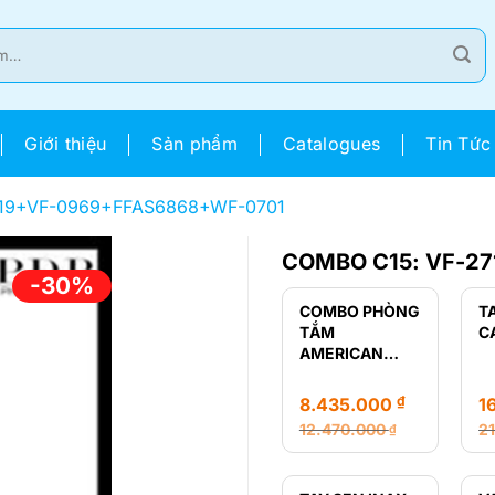
Giới thiệu
Sản phẩm
Catalogues
Tin Tức
719+VF-0969+FFAS6868+WF-0701
COMBO C15: VF-2
-30%
COMBO PHÒNG
T
TẮM
C
AMERICAN
STANDARD GIÁ
RẺ
₫
8.435.000
1
12.470.000
2
₫
Giá
Giá
Gi
Gi
gốc
hiện
g
hi