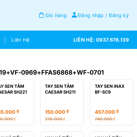
Giỏ hàng
Đăng nhập / Đăng ký
Liên Hệ
0937.678.139
719+VF-0969+FFAS6868+WF-0701
AY SEN TẮM
TAY SEN TẮM
TAY SEN INAX
AESAR SH221
CAESAR SH211
BF-SC9
₫
₫
₫
65.000
150.000
457.000
16.000
216.000
740.000
₫
₫
₫
á
á
Giá
Giá
Giá
Giá
ốc
ện
gốc
hiện
gốc
hiện