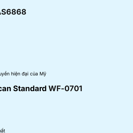
AS6868
uyền hiện đại của Mỹ
ican Standard
WF-0701
hất