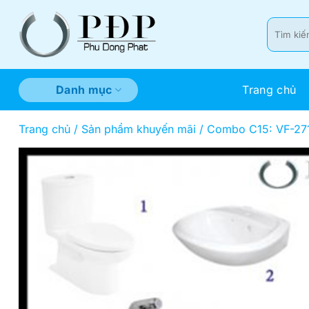
Bỏ
qua
Tìm
kiếm:
nội
dung
Trang chủ
Danh mục
Trang chủ
/
Sản phẩm khuyến mãi
/
Combo C15: VF-2