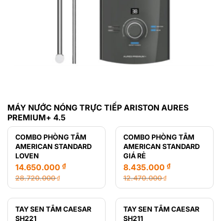
MÁY NƯỚC NÓNG TRỰC TIẾP ARISTON AURES
PREMIUM+ 4.5
COMBO PHÒNG TẮM
COMBO PHÒNG TẮM
AMERICAN STANDARD
AMERICAN STANDARD
LOVEN
GIÁ RẺ
₫
₫
14.650.000
8.435.000
28.720.000
12.470.000
₫
₫
Giá
Giá
Giá
Giá
gốc
hiện
gốc
hiện
là:
tại
là:
tại
TAY SEN TẮM CAESAR
TAY SEN TẮM CAESAR
28.720.000 ₫.
là:
12.470.000 ₫.
là:
SH221
SH211