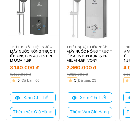
THIẾT BỊ VẬT LIỆU NƯỚC
THIẾT BỊ VẬT LIỆU NƯỚC
THIẾT 
MÁY NƯỚC NÓNG TRỰC T
MÁY NƯỚC NÓNG TRỰC T
MÁY N
IẾP ARISTON AURES PRE
IẾP ARISTON AURES PRE
IẾP A
MIUM+ 4.5P
MIUM 4.5P IVORY
4.5P
3.140.000
₫
2.860.000
₫
4.0
5.420.000
₫
4.920.000
₫
6.990
Giá
Giá
Giá
Giá
Giá
Giá
5
Đã bán: 66
5
Đã bán: 23
5
gốc
hiện
gốc
hiện
gốc
hiện
là:
tại
là:
tại
là:
tại
Xem Chi Tiết
Xem Chi Tiết
5.420.000 ₫.
là:
4.920.000 ₫.
là:
6.990
là:
3.140.000 ₫.
2.860.000 ₫.
4.000
Thêm Vào Giỏ Hàng
Thêm Vào Giỏ Hàng
Thê