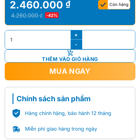
2.460.000
₫
Còn hàng
Giá
Giá
4.260.000
₫
-42%
gốc
hiện
là:
tại
MÁY NƯỚC NÓNG TRỰC TIẾP ARISTON AURES PREMIUM+ 4.5 
4.260.000 ₫.
là:
2.460.000 ₫.
THÊM VÀO GIỎ HÀNG
MUA NGAY
Chính sách sản phẩm
Hàng chính hãng, bảo hành 12 tháng
Miễn phí giao hàng trong ngày