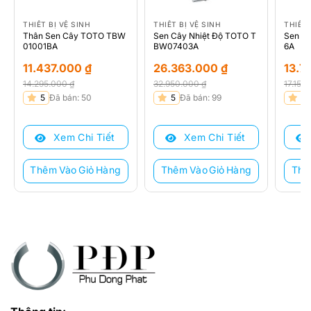
THIẾT BỊ VỆ SINH
THIẾT BỊ VỆ SINH
THIẾT 
Thân Sen Cây TOTO TBW
Sen Cây Nhiệt Độ TOTO T
Sen C
01001BA
BW07403A
6A
11.437.000
₫
26.363.000
₫
13.7
14.295.000
₫
32.950.000
₫
17.152
Giá
Giá
Giá
Giá
Giá
Giá
5
Đã bán: 50
5
Đã bán: 99
5
gốc
hiện
gốc
hiện
gốc
hiện
là:
tại
là:
tại
là:
tại
Xem Chi Tiết
Xem Chi Tiết
14.295.000 ₫.
là:
32.950.000 ₫.
là:
17.152
là:
11.437.000 ₫.
26.363.000 ₫.
13.73
Thêm Vào Giỏ Hàng
Thêm Vào Giỏ Hàng
Thê