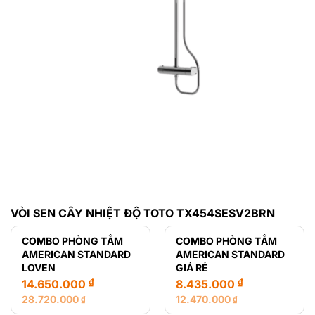
VÒI SEN CÂY NHIỆT ĐỘ TOTO TX454SESV2BRN
COMBO PHÒNG TẮM
COMBO PHÒNG TẮM
AMERICAN STANDARD
AMERICAN STANDARD
LOVEN
GIÁ RẺ
₫
₫
14.650.000
8.435.000
28.720.000
12.470.000
₫
₫
Giá
Giá
Giá
Giá