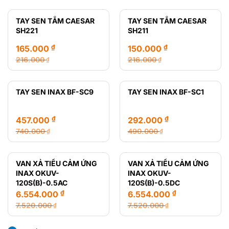
gốc
hiện
gốc
hiện
là:
tại
là:
tại
TAY SEN TẮM CAESAR
TAY SEN TẮM CAESAR
28.720.000 ₫.
là:
12.470.000 ₫.
là:
SH221
SH211
14.650.000 ₫.
8.435.000 ₫.
₫
₫
165.000
150.000
216.000
216.000
₫
₫
Giá
Giá
Giá
Giá
gốc
hiện
gốc
hiện
là:
tại
là:
tại
TAY SEN INAX BF-SC9
TAY SEN INAX BF-SC1
216.000 ₫.
là:
216.000 ₫.
là:
165.000 ₫.
150.000 ₫.
₫
₫
457.000
292.000
740.000
490.000
₫
₫
Giá
Giá
Giá
Giá
gốc
hiện
gốc
hiện
là:
tại
là:
tại
VAN XẢ TIỂU CẢM ỨNG
VAN XẢ TIỂU CẢM ỨNG
740.000 ₫.
là:
490.000 ₫.
là:
INAX OKUV-
INAX OKUV-
457.000 ₫.
292.000 ₫.
120S(B)-0.5AC
120S(B)-0.5DC
₫
₫
6.554.000
6.554.000
7.520.000
7.520.000
₫
₫
Giá
Giá
Giá
Giá
gốc
hiện
gốc
hiện