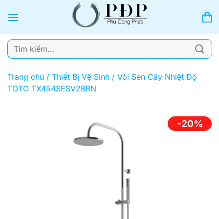
Bỏ
qua
nội
dung
Tìm
kiếm:
Trang chủ
/
Thiết Bị Vệ Sinh
/
Vòi Sen Cây Nhiệt Độ
TOTO TX454SESV2BRN
-20%