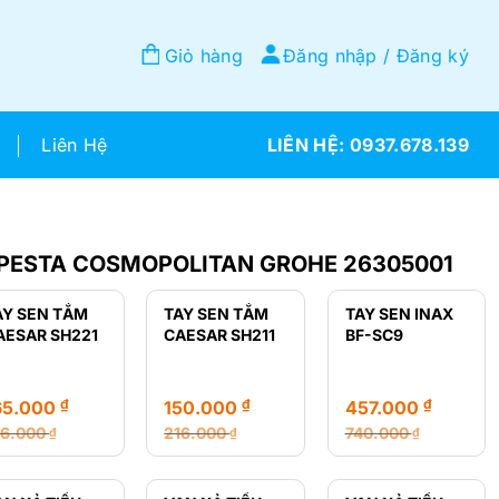
Giỏ hàng
Đăng nhập / Đăng ký
Liên Hệ
0937.678.139
PESTA COSMOPOLITAN GROHE 26305001
AY SEN TẮM
TAY SEN TẮM
TAY SEN INAX
AESAR SH221
CAESAR SH211
BF-SC9
₫
₫
₫
65.000
150.000
457.000
16.000
216.000
740.000
₫
₫
₫
á
á
Giá
Giá
Giá
Giá
ốc
ện
gốc
hiện
gốc
hiện