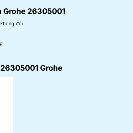
nh Grohe 26305001
c không đổi
ng
g 26305001 Grohe