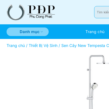
Bỏ
qua
Tìm
kiếm:
nội
dung
Trang chủ
Danh mục
Trang chủ
/
Thiết Bị Vệ Sinh
/
Sen Cây New Tempesta C