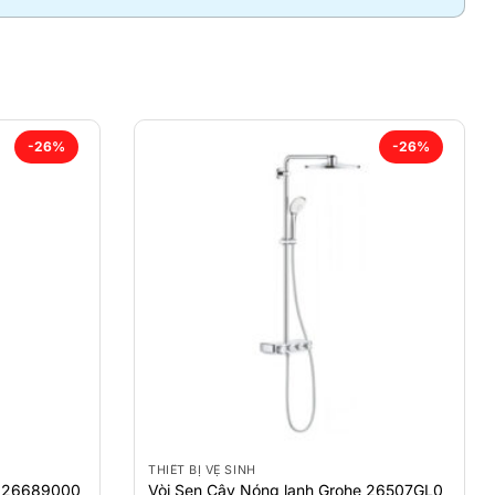
-26%
-26%
THIẾT BỊ VỆ SINH
e 26689000
Vòi Sen Cây Nóng lạnh Grohe 26507GL0