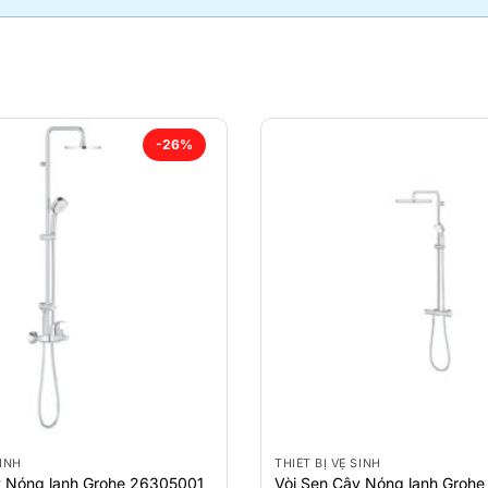
-26%
SINH
THIẾT BỊ VỆ SINH
y Nóng lạnh Grohe 26305001
Vòi Sen Cây Nóng lạnh Groh