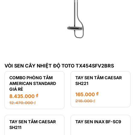
VÒI SEN CÂY NHIỆT ĐỘ TOTO TX454SFV2BRS
COMBO PHÒNG TẮM
TAY SEN TẮM CAESAR
AMERICAN STANDARD
SH221
GIÁ RẺ
₫
165.000
₫
8.435.000
216.000
₫
12.470.000
₫
Giá
Giá
Giá
Giá
gốc
hiện
gốc
hiện
là:
tại
là:
tại
TAY SEN TẮM CAESAR
TAY SEN INAX BF-SC9
216.000 ₫.
là:
12.470.000 ₫.
là:
SH211
165.000 ₫.
8.435.000 ₫.