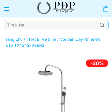
Bỏ
qua
nội
dung
Tìm
kiếm:
Trang chủ
/
Thiết Bị Vệ Sinh
/
Vòi Sen Cây Nhiệt Độ
ToTo TX454SFV2BRS
-20%