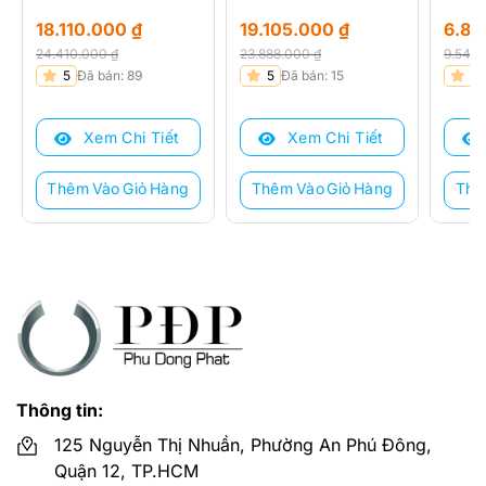
18.110.000
₫
19.105.000
₫
6.8
24.410.000
₫
23.888.000
₫
9.540
Giá
Giá
Giá
Giá
Giá
Giá
5
Đã bán: 89
5
Đã bán: 15
5
gốc
hiện
gốc
hiện
gốc
hiện
là:
tại
là:
tại
là:
tại
Xem Chi Tiết
Xem Chi Tiết
24.410.000 ₫.
là:
23.888.000 ₫.
là:
9.540
là:
18.110.000 ₫.
19.105.000 ₫.
6.850
Thêm Vào Giỏ Hàng
Thêm Vào Giỏ Hàng
Thê
Thông tin:
125 Nguyễn Thị Nhuần, Phường An Phú Đông,
Quận 12, TP.HCM