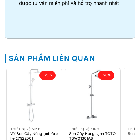
được tư vấn miễn phí và hỗ trợ nhanh nhất
SẢN PHẨM LIÊN QUAN
-26%
-20%
THIẾT BỊ VỆ SINH
THIẾT BỊ VỆ SINH
THIẾT 
Vòi Sen Cây Nóng lạnh Gro
Sen Cây Nóng Lạnh TOTO
Sen Câ
he 27922001
TBW01301AB