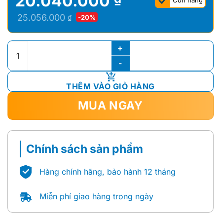
20.040.000
Còn hàng
Giá
Giá
25.056.000
₫
-20%
gốc
hiện
là:
tại
Vòi Sen Cây Nhiệt Độ ToTo TX454SFV2BRS số lượng
25.056.000 ₫.
là:
20.040.000 ₫.
THÊM VÀO GIỎ HÀNG
MUA NGAY
Chính sách sản phẩm
Hàng chính hãng, bảo hành 12 tháng
Miễn phí giao hàng trong ngày