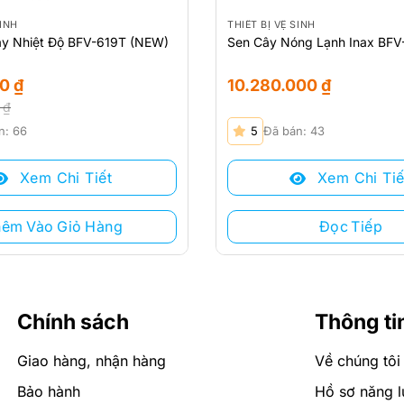
SINH
THIẾT BỊ VỆ SINH
y Nhiệt Độ BFV-619T (NEW)
Sen Cây Nóng Lạnh Inax BFV
00
₫
10.280.000
₫
0
₫
n: 66
5
Đã bán: 43
Xem Chi Tiết
Xem Chi Tiế
 ₫.
.
hêm Vào Giỏ Hàng
Đọc Tiếp
Chính sách
Thông ti
Giao hàng, nhận hàng
Về chúng tôi
Bảo hành
Hồ sơ năng l