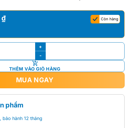
i
.800.000 ₫.
.955.000 ₫.
0
₫
Còn hàng
V-60S số lượng
THÊM VÀO GIỎ HÀNG
MUA NGAY
ản phẩm
, bảo hành 12 tháng