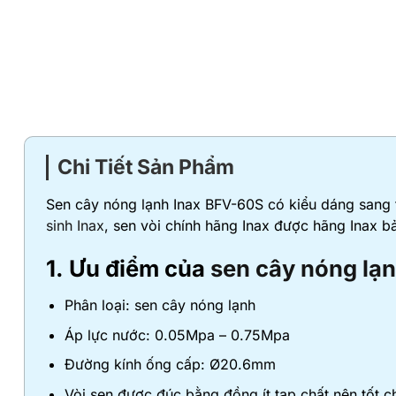
Chi Tiết Sản Phẩm
Sen cây nóng lạnh Inax BFV-60S có kiểu dáng sang 
sinh Inax
, sen vòi chính hãng Inax được hãng Inax b
1. Ưu điểm của
sen cây nóng lạn
Phân loại: sen cây nóng lạnh
Áp lực nước: 0.05Mpa – 0.75Mpa
Đường kính ống cấp: Ø20.6mm
Vòi sen được đúc bằng đồng ít tạp chất nên tốt 