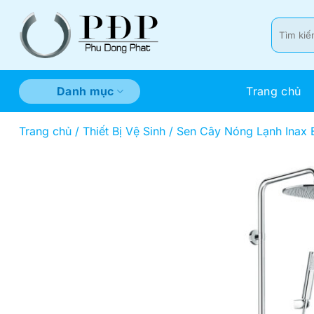
Bỏ
qua
Tìm
kiếm:
nội
dung
Trang chủ
Danh mục
Trang chủ
/
Thiết Bị Vệ Sinh
/
Sen Cây Nóng Lạnh Inax