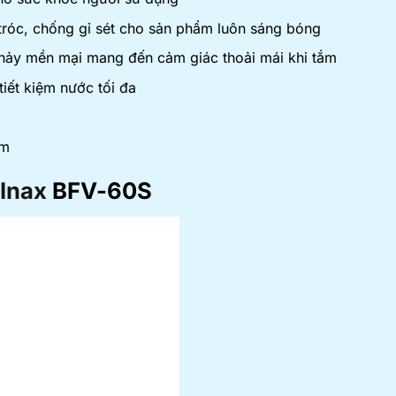
tróc, chống gỉ sét cho sản phẩm luôn sáng bóng
chảy mền mại mang đến cảm giác thoải mái khi tắm
tiết kiệm nước tối đa
ẩm
 Inax
BFV-60S