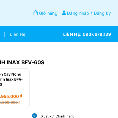
Giỏ hàng
Đăng nhập / Đăng ký
Liên Hệ
0937.678.139
H INAX BFV-60S
en Cây Nóng
nh Inax BFV-
1S
₫
7.955.000
2.800.000
₫
á
á
ốc
ện
Xuất xứ: Chính hãng