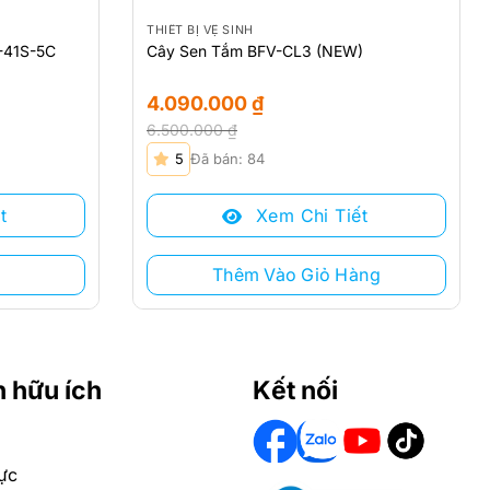
THIẾT BỊ VỆ SINH
-41S-5C
Cây Sen Tắm BFV-CL3 (NEW)
4.090.000
₫
6.500.000
₫
Giá
Giá
5
Đã bán: 84
gốc
hiện
là:
tại
t
Xem Chi Tiết
6.500.000 ₫.
là:
4.090.000 ₫.
Thêm Vào Giỏ Hàng
n hữu ích
Kết nối
ực