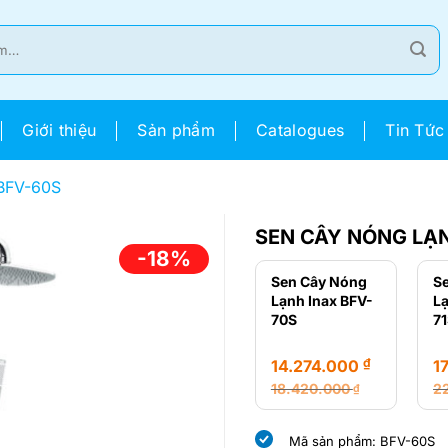
Giới thiệu
Sản phẩm
Catalogues
Tin Tức
 BFV-60S
SEN CÂY NÓNG LẠN
-18%
Sen Cây Nóng
S
Lạnh Inax BFV-
Lạ
70S
7
₫
14.274.000
1
18.420.000
2
₫
Giá
Giá
Gi
Gi
gốc
hiện
g
hi
Mã sản phẩm: BFV-60S