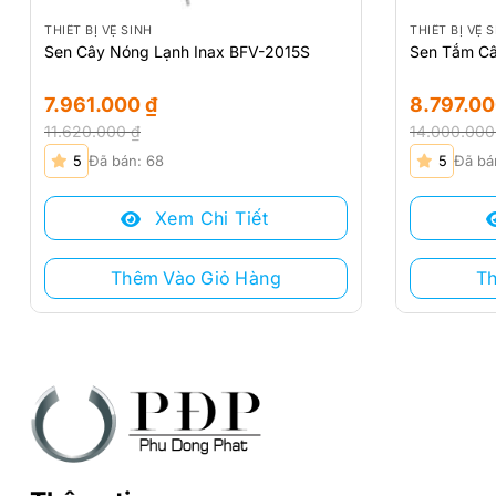
THIẾT BỊ VỆ SINH
THIẾT BỊ VỆ 
Sen Cây Nóng Lạnh Inax BFV-2015S
Sen Tắm Câ
7.961.000
₫
8.797.0
11.620.000
₫
14.000.00
Giá
Giá
Giá
Giá
5
Đã bán: 68
5
Đã bá
gốc
hiện
gốc
hiện
là:
tại
là:
tại
Xem Chi Tiết
11.620.000 ₫.
là:
14.000.000
là:
7.961.000 ₫.
8.797.000 ₫
Thêm Vào Giỏ Hàng
T