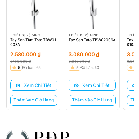
THIẾT BỊ VỆ SINH
THIẾT BỊ VỆ SINH
THIẾT 
Tay Sen Tắm Toto TBW01
Tay Sen Toto TBW02006A
Tay S
008A
010A
2.580.000
₫
3.080.000
₫
3.0
3.103.000
₫
3.849.000
₫
3.849
Giá
Giá
Giá
Giá
Giá
Giá
5
Đã bán: 65
5
Đã bán: 50
5
gốc
hiện
gốc
hiện
gốc
hiện
là:
tại
là:
tại
là:
tại
Xem Chi Tiết
Xem Chi Tiết
3.103.000 ₫.
là:
3.849.000 ₫.
là:
3.849
là:
2.580.000 ₫.
3.080.000 ₫.
3.080
Thêm Vào Giỏ Hàng
Thêm Vào Giỏ Hàng
Thê