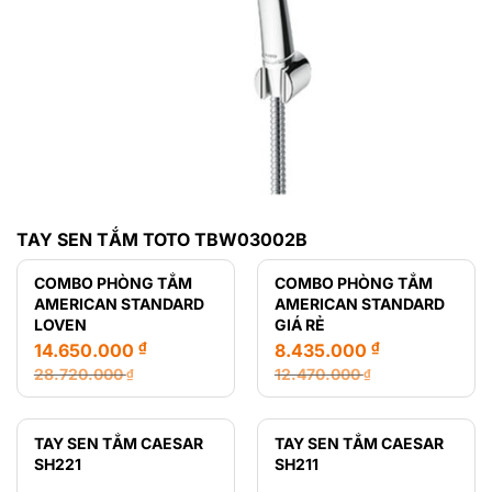
TAY SEN TẮM TOTO TBW03002B
COMBO PHÒNG TẮM
COMBO PHÒNG TẮM
AMERICAN STANDARD
AMERICAN STANDARD
LOVEN
GIÁ RẺ
₫
₫
14.650.000
8.435.000
28.720.000
12.470.000
₫
₫
Giá
Giá
Giá
Giá
gốc
hiện
gốc
hiện
là:
tại
là:
tại
TAY SEN TẮM CAESAR
TAY SEN TẮM CAESAR
28.720.000 ₫.
là:
12.470.000 ₫.
là:
SH221
SH211
14.650.000 ₫.
8.435.000 ₫.