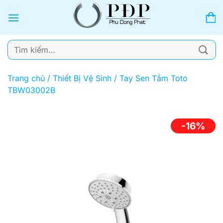
Bỏ
qua
nội
dung
Tìm
kiếm:
Trang chủ
/
Thiết Bị Vệ Sinh
/
Tay Sen Tắm Toto
TBW03002B
-16%