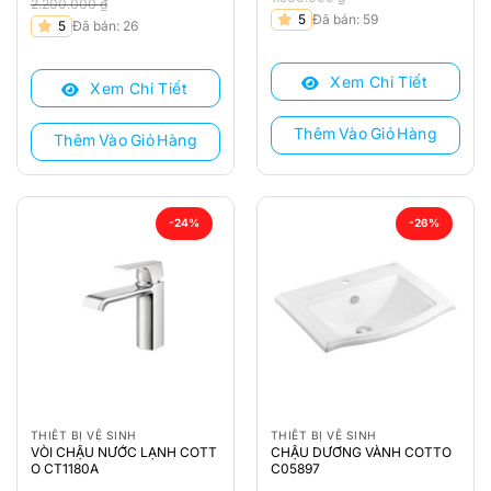
2.200.000
₫
Giá
Giá
5
Đã bán: 59
Giá
Giá
5
Đã bán: 26
gốc
hiện
gốc
hiện
là:
tại
là:
tại
Xem Chi Tiết
1.900.000 ₫.
là:
Xem Chi Tiết
2.200.000 ₫.
là:
1.440.000 ₫.
1.420.000 ₫.
Thêm Vào Giỏ Hàng
Thêm Vào Giỏ Hàng
-24%
-26%
THIẾT BỊ VỆ SINH
THIẾT BỊ VỆ SINH
VÒI CHẬU NƯỚC LẠNH COTT
CHẬU DƯƠNG VÀNH COTTO
O CT1180A
C05897