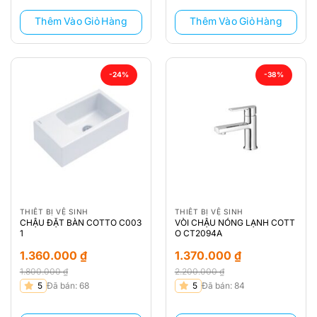
1.360.000 ₫.
1.360.000 ₫.
Thêm Vào Giỏ Hàng
Thêm Vào Giỏ Hàng
-24%
-38%
THIẾT BỊ VỆ SINH
THIẾT BỊ VỆ SINH
CHẬU ĐẶT BÀN COTTO C003
VÒI CHẬU NÓNG LẠNH COTT
1
O CT2094A
1.360.000
₫
1.370.000
₫
1.800.000
₫
2.200.000
₫
Giá
Giá
Giá
Giá
5
Đã bán: 68
5
Đã bán: 84
gốc
hiện
gốc
hiện
là:
tại
là:
tại