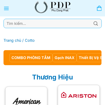
Bỏ
qua
nội
dung
Tìm
kiếm:
Trang chủ
/
Cotto
COMBO PHÒNG TẮM
Gạch INAX
Thiết Bị Vệ Si
Thương Hiệu