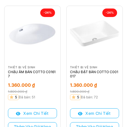
-24%
-24%
THIẾT BỊ VỆ SINH
THIẾT BỊ VỆ SINH
CHẬU ÂM BÁN COTTO C0161
CHẬU ĐẶT BÀN COTTO C001
7
017
1.360.000
₫
1.360.000
₫
1.800.000
₫
1.800.000
₫
Giá
Giá
Giá
Giá
5
Đã bán: 51
5
Đã bán: 72
gốc
hiện
gốc
hiện
là:
tại
là:
tại
Xem Chi Tiết
Xem Chi Tiết
1.800.000 ₫.
là:
1.800.000 ₫.
là:
1.360.000 ₫.
1.360.000 ₫.
Thêm Vào Giỏ Hàng
Thêm Vào Giỏ Hàng