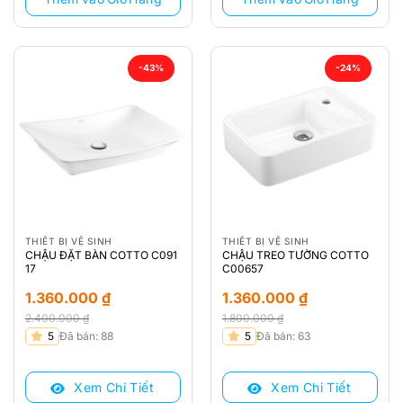
-43%
-24%
THIẾT BỊ VỆ SINH
THIẾT BỊ VỆ SINH
CHẬU ĐẶT BÀN COTTO C091
CHẬU TREO TƯỜNG COTTO
17
C00657
1.360.000
₫
1.360.000
₫
2.400.000
₫
1.800.000
₫
Giá
Giá
Giá
Giá
5
Đã bán: 88
5
Đã bán: 63
gốc
hiện
gốc
hiện
là:
tại
là:
tại
Xem Chi Tiết
Xem Chi Tiết
2.400.000 ₫.
là:
1.800.000 ₫.
là: