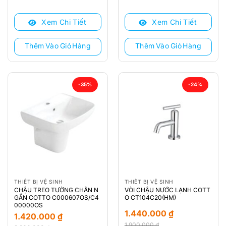
gốc
hiện
gốc
hiện
là:
tại
là:
tại
Xem Chi Tiết
Xem Chi Tiết
2.200.000 ₫.
là:
1.900.000 ₫.
là:
1.370.000 ₫.
1.420.000 ₫.
Thêm Vào Giỏ Hàng
Thêm Vào Giỏ Hàng
-35%
-24%
THIẾT BỊ VỆ SINH
THIẾT BỊ VỆ SINH
CHẬU TREO TƯỜNG CHÂN N
VÒI CHẬU NƯỚC LẠNH COTT
GẮN COTTO C000607OS/C4
O CT104C20(HM)
00000OS
1.440.000
₫
1.420.000
₫
1.900.000
₫