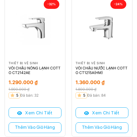
-32%
-24%
THIẾT BỊ VỆ SINH
THIẾT BỊ VỆ SINH
VÒI CHẬU NÓNG LẠNH COTT
VÒI CHẬU NƯỚC LẠNH COTT
O CT2142AE
O CT1215A(HM)
1.290.000
₫
1.360.000
₫
1.900.000
₫
1.800.000
₫
Giá
Giá
Giá
Giá
5
Đã bán: 32
5
Đã bán: 84
gốc
hiện
gốc
hiện
là:
tại
là:
tại
Xem Chi Tiết
Xem Chi Tiết
1.900.000 ₫.
là:
1.800.000 ₫.
là:
1.290.000 ₫.
1.360.000 ₫.
Thêm Vào Giỏ Hàng
Thêm Vào Giỏ Hàng