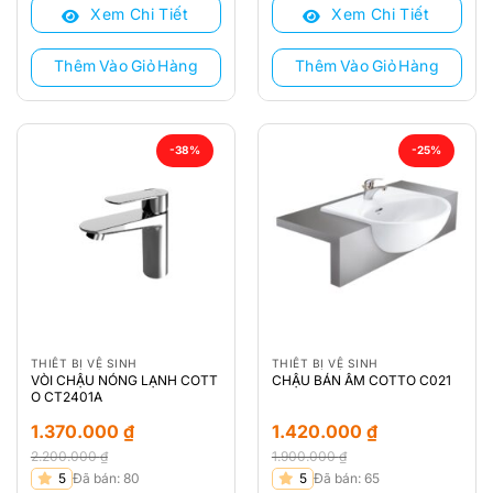
Xem Chi Tiết
Xem Chi Tiết
1.800.000 ₫.
là:
2.200.000 ₫.
là:
1.360.000 ₫.
1.370.000 ₫.
Thêm Vào Giỏ Hàng
Thêm Vào Giỏ Hàng
-38%
-25%
THIẾT BỊ VỆ SINH
THIẾT BỊ VỆ SINH
VÒI CHẬU NÓNG LẠNH COTT
CHẬU BÁN ÂM COTTO C021
O CT2401A
1.370.000
₫
1.420.000
₫
2.200.000
₫
1.900.000
₫
Giá
Giá
Giá
Giá
5
Đã bán: 80
5
Đã bán: 65