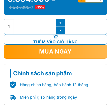
Giá
Giá
4.587.000
₫
-15%
gốc
hiện
là:
tại
Tủ Lavabo Caesar EH46002A số lượng
4.587.000 ₫.
là:
3.884.000 ₫.
THÊM VÀO GIỎ HÀNG
MUA NGAY
Chính sách sản phẩm
Hàng chính hãng, bảo hành 12 tháng
Miễn phí giao hàng trong ngày