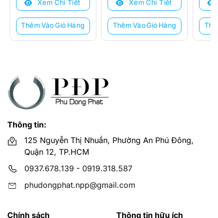
Xem Chi Tiết
Xem Chi Tiết
21.060.000 ₫.
là:
3.013.000 ₫.
là:
2.516
là:
16.760.000 ₫.
2.380.000 ₫.
2.160
Thêm Vào Giỏ Hàng
Thêm Vào Giỏ Hàng
Thê
Thông tin:
125 Nguyễn Thị Nhuần, Phường An Phú Đông,
Quận 12, TP.HCM
0937.678.139
-
0919.318.587
phudongphat.npp@gmail.com
Chính sách
Thông tin hữu ích