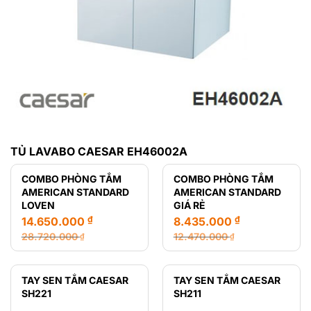
TỦ LAVABO CAESAR EH46002A
COMBO PHÒNG TẮM
COMBO PHÒNG TẮM
AMERICAN STANDARD
AMERICAN STANDARD
LOVEN
GIÁ RẺ
₫
₫
14.650.000
8.435.000
28.720.000
12.470.000
₫
₫
Giá
Giá
Giá
Giá
gốc
hiện
gốc
hiện
là:
tại
là:
tại
TAY SEN TẮM CAESAR
TAY SEN TẮM CAESAR
28.720.000 ₫.
là:
12.470.000 ₫.
là:
SH221
SH211
14.650.000 ₫.
8.435.000 ₫.