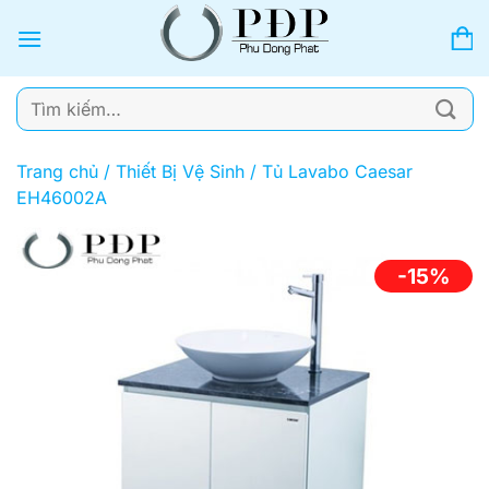
Bỏ
qua
nội
dung
Tìm
kiếm:
Trang chủ
/
Thiết Bị Vệ Sinh
/
Tủ Lavabo Caesar
EH46002A
-15%