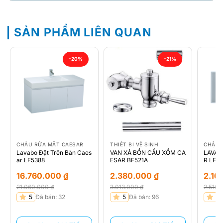
SẢN PHẨM LIÊN QUAN
-20%
-21%
CHẬU RỬA MẶT CAESAR
THIẾT BỊ VỆ SINH
CHẬU 
Lavabo Đặt Trên Bàn Caes
VAN XẢ BỒN CẦU XỔM CA
LAVAB
ar LF5388
ESAR BF521A
R LF5
16.760.000
₫
2.380.000
₫
2.16
21.060.000
₫
3.013.000
₫
2.516
Giá
Giá
Giá
Giá
Giá
Giá
5
Đã bán: 32
5
Đã bán: 96
5
gốc
hiện
gốc
hiện
gốc
hiện
là:
tại
là:
tại
là:
tại