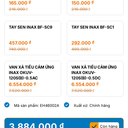
₫
₫
165.000
150.000
216.000
216.000
₫
₫
Giá
Giá
Giá
Giá
gốc
hiện
gốc
hiện
là:
tại
là:
tại
TAY SEN INAX BF-SC9
TAY SEN INAX BF-SC1
216.000 ₫.
là:
216.000 ₫.
là:
165.000 ₫.
150.000 ₫.
₫
₫
457.000
292.000
740.000
490.000
₫
₫
Giá
Giá
Giá
Giá
gốc
hiện
gốc
hiện
là:
tại
là:
tại
VAN XẢ TIỂU CẢM ỨNG
VAN XẢ TIỂU CẢM ỨNG
740.000 ₫.
là:
490.000 ₫.
là:
INAX OKUV-
INAX OKUV-
457.000 ₫.
292.000 ₫.
120S(B)-0.5AC
120S(B)-0.5DC
₫
₫
6.554.000
6.554.000
7.520.000
7.520.000
₫
₫
Giá
Giá
Giá
Giá
gốc
hiện
gốc
hiện
Mã sản phẩm: EH46002A
Xuất xứ: Chính hãng
là:
tại
là:
tại
7.520.000 ₫.
là:
7.520.000 ₫.
là:
6.554.000 ₫.
6.554.000 ₫.
3.884.000
₫
Còn hàng