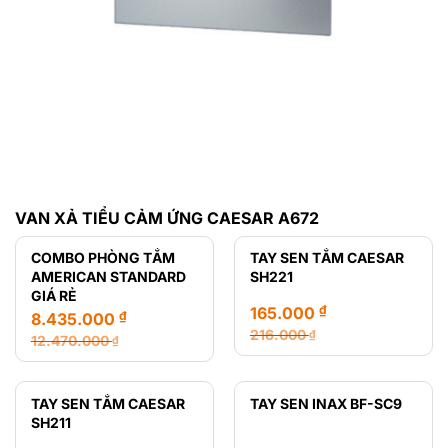
VAN XẢ TIỂU CẢM ỨNG CAESAR A672
COMBO PHÒNG TẮM
TAY SEN TẮM CAESAR
AMERICAN STANDARD
SH221
GIÁ RẺ
₫
165.000
₫
8.435.000
216.000
₫
12.470.000
₫
Giá
Giá
Giá
Giá
gốc
hiện
gốc
hiện
là:
tại
là:
tại
TAY SEN TẮM CAESAR
TAY SEN INAX BF-SC9
216.000 ₫.
là:
12.470.000 ₫.
là:
SH211
165.000 ₫.
8.435.000 ₫.