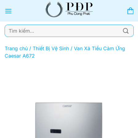
Bỏ
qua
nội
dung
Tìm
kiếm:
Trang chủ
/
Thiết Bị Vệ Sinh
/
Van Xả Tiểu Cảm Ứng
Caesar A672