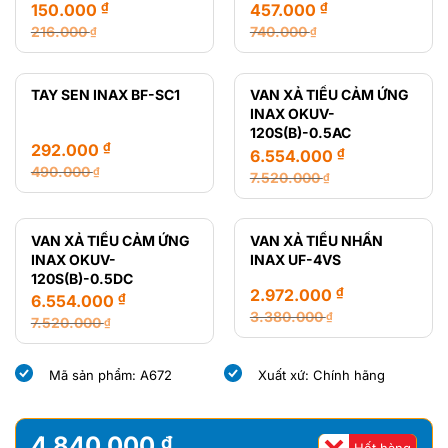
₫
₫
150.000
457.000
216.000
740.000
₫
₫
Giá
Giá
Giá
Giá
gốc
hiện
gốc
hiện
là:
tại
là:
tại
TAY SEN INAX BF-SC1
VAN XẢ TIỂU CẢM ỨNG
216.000 ₫.
là:
740.000 ₫.
là:
INAX OKUV-
150.000 ₫.
457.000 ₫.
120S(B)-0.5AC
₫
292.000
₫
6.554.000
490.000
₫
7.520.000
₫
Giá
Giá
Giá
Giá
gốc
hiện
gốc
hiện
là:
tại
là:
tại
VAN XẢ TIỂU CẢM ỨNG
VAN XẢ TIỂU NHẤN
490.000 ₫.
là:
7.520.000 ₫.
là:
INAX OKUV-
INAX UF-4VS
292.000 ₫.
6.554.000 ₫.
120S(B)-0.5DC
₫
2.972.000
₫
6.554.000
3.380.000
₫
7.520.000
₫
Giá
Giá
Giá
Giá
gốc
hiện
gốc
hiện
Mã sản phẩm: A672
Xuất xứ: Chính hãng
là:
tại
là:
tại
3.380.000 ₫.
là:
7.520.000 ₫.
là:
2.972.000 ₫.
6.554.000 ₫.
4.840.000
₫