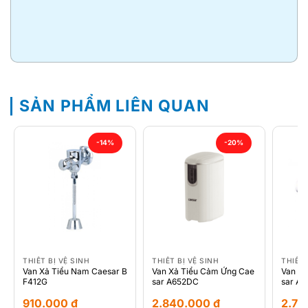
SẢN PHẨM LIÊN QUAN
-14%
-20%
THIẾT BỊ VỆ SINH
THIẾT BỊ VỆ SINH
THIẾT 
Van Xả Tiểu Nam Caesar B
Van Xả Tiểu Cảm Ứng Cae
Van X
F412G
sar A652DC
sar A6
910.000
₫
2.840.000
₫
2.77