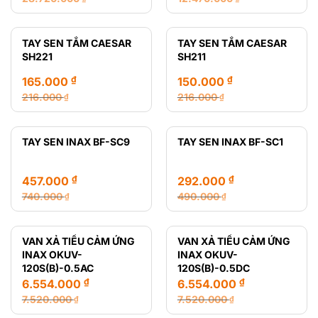
Giá
Giá
Giá
Giá
gốc
hiện
gốc
hiện
là:
tại
là:
tại
TAY SEN TẮM CAESAR
TAY SEN TẮM CAESAR
28.720.000 ₫.
là:
12.470.000 ₫.
là:
SH221
SH211
14.650.000 ₫.
8.435.000 ₫.
₫
₫
165.000
150.000
216.000
216.000
₫
₫
Giá
Giá
Giá
Giá
gốc
hiện
gốc
hiện
là:
tại
là:
tại
TAY SEN INAX BF-SC9
TAY SEN INAX BF-SC1
216.000 ₫.
là:
216.000 ₫.
là:
165.000 ₫.
150.000 ₫.
₫
₫
457.000
292.000
740.000
490.000
₫
₫
Giá
Giá
Giá
Giá
gốc
hiện
gốc
hiện
là:
tại
là:
tại
VAN XẢ TIỂU CẢM ỨNG
VAN XẢ TIỂU CẢM ỨNG
740.000 ₫.
là:
490.000 ₫.
là:
INAX OKUV-
INAX OKUV-
457.000 ₫.
292.000 ₫.
120S(B)-0.5AC
120S(B)-0.5DC
₫
₫
6.554.000
6.554.000
7.520.000
7.520.000
₫
₫
Giá
Giá
Giá
Giá