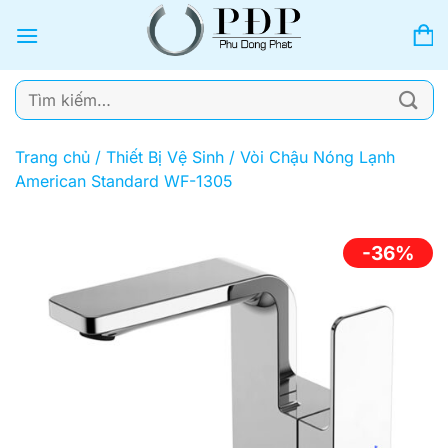
Bỏ
qua
nội
dung
Tìm
kiếm:
Trang chủ
/
Thiết Bị Vệ Sinh
/
Vòi Chậu Nóng Lạnh
American Standard WF-1305
-36%