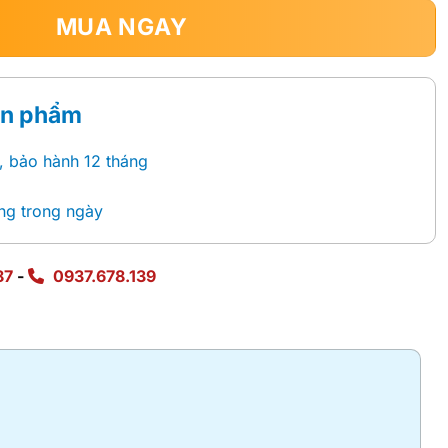
MUA NGAY
ản phẩm
, bảo hành 12 tháng
ng trong ngày
87
-
0937.678.139