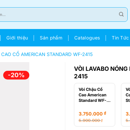
Giới thiệu
Sản phẩm
Catalogues
Tin Tức
 CAO CỔ AMERICAN STANDARD WF-2415
VÒI LAVABO NÓNG
-20%
2415
Vòi Chậu Cổ
V
Cao American
C
Standard WF-
S
1302
1
₫
3.750.000
3
5.900.000
5
₫
Giá
Giá
Gi
Gi