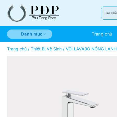
Bỏ
qua
Tìm
kiếm:
nội
dung
Trang chủ
Danh mục
Trang chủ
/
Thiết Bị Vệ Sinh
/
VÒI LAVABO NÓNG LẠNH