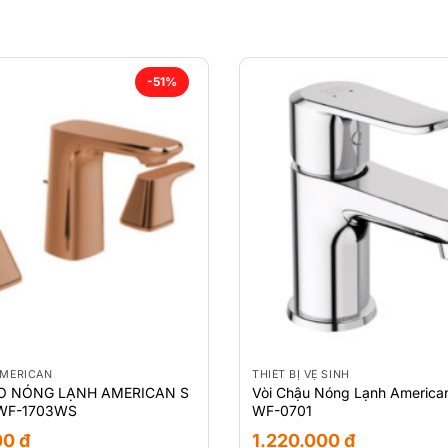
-51%
AMERICAN
THIẾT BỊ VỆ SINH
O NÓNG LẠNH AMERICAN S
Vòi Chậu Nóng Lạnh America
WF-1703WS
WF-0701
00
₫
1.220.000
₫