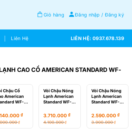
Giỏ hàng
Đăng nhập / Đăng ký
Liên Hệ
0937.678.139
 LẠNH CAO CỔ AMERICAN STANDARD WF-
òi Chậu Cổ
Vòi Chậu Nóng
Vòi Chậu Nóng
ao American
Lạnh American
Lạnh American
tandard WF-
Standard WF-
Standard WF-
702
0303
0703
₫
₫
₫
.140.000
3.710.000
2.590.000
.000.000
4.100.000
3.900.000
₫
₫
₫
á
á
Giá
Giá
Giá
Giá