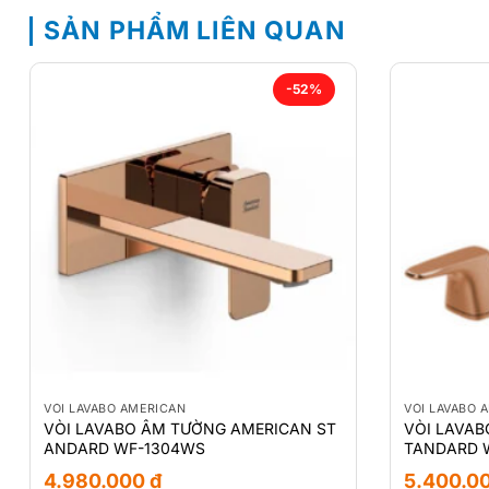
SẢN PHẨM LIÊN QUAN
-52%
VÒI LAVABO AMERICAN
VÒI LAVABO 
VÒI LAVABO ÂM TƯỜNG AMERICAN ST
VÒI LAVAB
ANDARD WF-1304WS
TANDARD 
4.980.000
₫
5.400.0