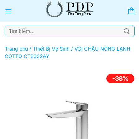
Bỏ
qua
nội
dung
Tìm
kiếm:
Trang chủ
/
Thiết Bị Vệ Sinh
/
VÒI CHẬU NÓNG LẠNH
COTTO CT2322AY
-38%