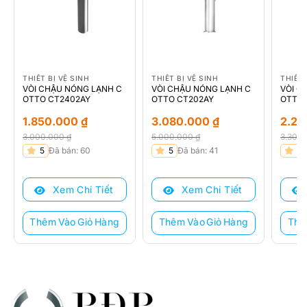
THIẾT BỊ VỆ SINH
THIẾT BỊ VỆ SINH
THIẾT 
VÒI CHẬU NÓNG LẠNH C
VÒI CHẬU NÓNG LẠNH C
VÒI C
OTTO CT2402AY
OTTO CT202AY
OTTO 
1.850.000
₫
3.080.000
₫
2.2
3.000.000
₫
5.000.000
₫
3.300
Giá
Giá
Giá
Giá
Giá
Giá
5
Đã bán: 60
5
Đã bán: 41
5
gốc
hiện
gốc
hiện
gốc
hiện
là:
tại
là:
tại
là:
tại
Xem Chi Tiết
Xem Chi Tiết
3.000.000 ₫.
là:
5.000.000 ₫.
là:
3.300
là:
1.850.000 ₫.
3.080.000 ₫.
2.220
Thêm Vào Giỏ Hàng
Thêm Vào Giỏ Hàng
Thê