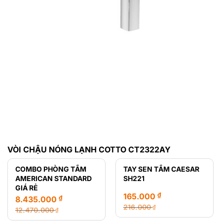
VÒI CHẬU NÓNG LẠNH COTTO CT2322AY
COMBO PHÒNG TẮM
TAY SEN TẮM CAESAR
AMERICAN STANDARD
SH221
GIÁ RẺ
₫
165.000
₫
8.435.000
216.000
₫
12.470.000
₫
Giá
Giá
Giá
Giá