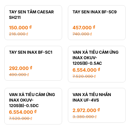
gốc
hiện
gốc
hiện
là:
tại
là:
tại
TAY SEN TẮM CAESAR
TAY SEN INAX BF-SC9
216.000 ₫.
là:
12.470.000 ₫.
là:
SH211
165.000 ₫.
8.435.000 ₫.
₫
₫
150.000
457.000
216.000
740.000
₫
₫
Giá
Giá
Giá
Giá
gốc
hiện
gốc
hiện
là:
tại
là:
tại
TAY SEN INAX BF-SC1
VAN XẢ TIỂU CẢM ỨNG
216.000 ₫.
là:
740.000 ₫.
là:
INAX OKUV-
150.000 ₫.
457.000 ₫.
120S(B)-0.5AC
₫
292.000
₫
6.554.000
490.000
₫
7.520.000
₫
Giá
Giá
Giá
Giá
gốc
hiện
gốc
hiện
là:
tại
là:
tại
VAN XẢ TIỂU CẢM ỨNG
VAN XẢ TIỂU NHẤN
490.000 ₫.
là:
7.520.000 ₫.
là:
INAX OKUV-
INAX UF-4VS
292.000 ₫.
6.554.000 ₫.
120S(B)-0.5DC
₫
2.972.000
₫
6.554.000
3.380.000
₫
7.520.000
₫
Giá
Giá
Giá
Giá
gốc
hiện
gốc
hiện