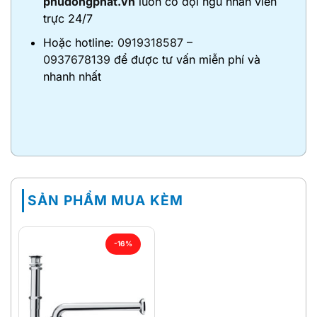
phudongphat.vn
luôn có đội ngũ nhân viên
trực 24/7
Hoặc hotline:
0919318587
–
0937678139
để được tư vấn miễn phí và
nhanh nhất
SẢN PHẨM MUA KÈM
-16%