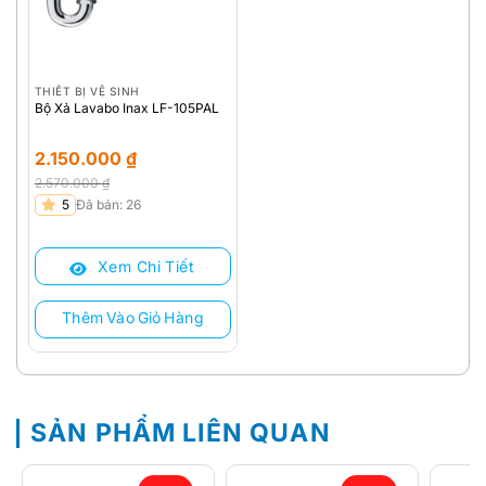
THIẾT BỊ VỆ SINH
Bộ Xả Lavabo Inax LF-105PAL
2.150.000
₫
2.570.000
₫
Giá
Giá
5
Đã bán: 26
gốc
hiện
là:
tại
Xem Chi Tiết
2.570.000 ₫.
là:
2.150.000 ₫.
Thêm Vào Giỏ Hàng
SẢN PHẨM LIÊN QUAN