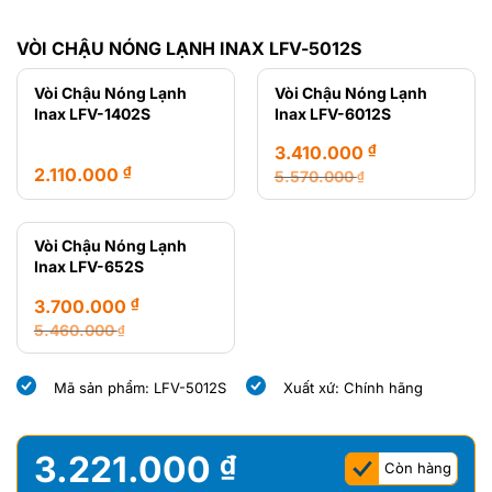
VÒI CHẬU NÓNG LẠNH INAX LFV-5012S
Vòi Chậu Nóng Lạnh
Vòi Chậu Nóng Lạnh
Inax LFV-1402S
Inax LFV-6012S
₫
3.410.000
₫
2.110.000
5.570.000
₫
Giá
Giá
gốc
hiện
là:
tại
Vòi Chậu Nóng Lạnh
5.570.000 ₫.
là:
Inax LFV-652S
3.410.000 ₫.
₫
3.700.000
5.460.000
₫
Giá
Giá
gốc
hiện
Mã sản phẩm: LFV-5012S
Xuất xứ: Chính hãng
là:
tại
5.460.000 ₫.
là:
3.700.000 ₫.
3.221.000
₫
Còn hàng