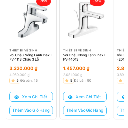
-33%
-30%
THIẾT BỊ VỆ SINH
THIẾT BỊ VỆ SINH
THIẾT 
Vòi Chậu Nóng Lạnh Inax L
Vòi Chậu Nóng Lạnh Inax L
Vòi Ch
FV-111S Chậu 3 Lỗ
FV-1401S
-2012
3.320.000
₫
1.457.000
₫
2.8
4.950.000
₫
2.081.000
₫
3.890
Giá
Giá
Giá
Giá
Giá
Giá
5
Đã bán: 45
5
Đã bán: 90
5
gốc
hiện
gốc
hiện
gốc
hiện
là:
tại
là:
tại
là:
tại
Xem Chi Tiết
Xem Chi Tiết
4.950.000 ₫.
là:
2.081.000 ₫.
là:
3.890
là:
3.320.000 ₫.
1.457.000 ₫.
2.840
Thêm Vào Giỏ Hàng
Thêm Vào Giỏ Hàng
Thê