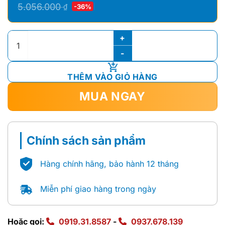
Giá
Giá
5.056.000
₫
-36%
gốc
hiện
là:
tại
Vòi Chậu Nóng Lạnh Inax LFV-5012S số lượng
5.056.000 ₫.
là:
3.221.000 ₫.
THÊM VÀO GIỎ HÀNG
MUA NGAY
Chính sách sản phẩm
Hàng chính hãng, bảo hành 12 tháng
Miễn phí giao hàng trong ngày
Hoặc gọi:
0919.31.8587
-
0937.678.139