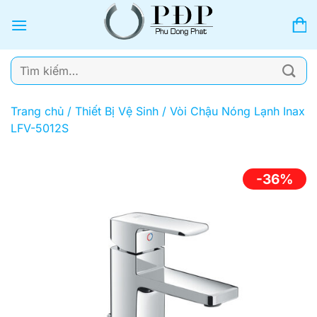
Bỏ
qua
nội
dung
Tìm
kiếm:
Trang chủ
/
Thiết Bị Vệ Sinh
/
Vòi Chậu Nóng Lạnh Inax
LFV-5012S
-36%