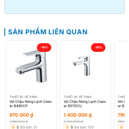
SẢN PHẨM LIÊN QUAN
-18%
-19%
THIẾT BỊ VỆ SINH
THIẾT BỊ VỆ SINH
THIẾT 
Vòi Chậu Nóng Lạnh Caes
Vòi Chậu Nóng Lạnh Caes
Vòi Ch
ar B490CP
ar B570CU
ar B3
970.000
₫
1.400.000
₫
795
1.188.000
₫
1.730.000
₫
990.0
Giá
Giá
Giá
Giá
Giá
Giá
5
Đã bán: 51
5
Đã bán: 100
5