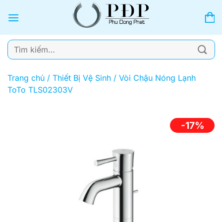
Bỏ
qua
nội
dung
Tìm
kiếm:
Trang chủ
/
Thiết Bị Vệ Sinh
/
Vòi Chậu Nóng Lạnh
ToTo TLS02303V
-17%