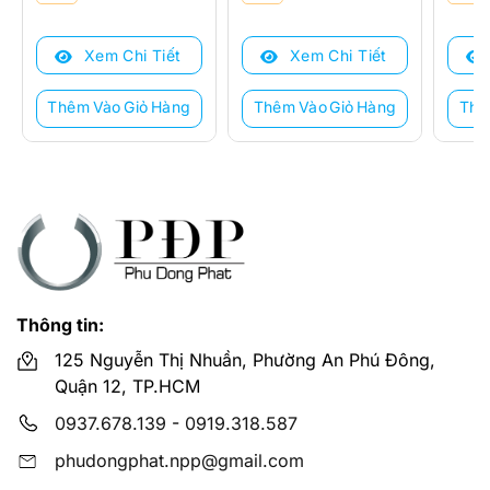
gốc
hiện
gốc
hiện
gốc
hiện
là:
tại
là:
tại
là:
tại
Xem Chi Tiết
Xem Chi Tiết
1.188.000 ₫.
là:
1.730.000 ₫.
là:
990.0
là:
970.000 ₫.
1.400.000 ₫.
795.0
Thêm Vào Giỏ Hàng
Thêm Vào Giỏ Hàng
Thê
Thông tin:
125 Nguyễn Thị Nhuần, Phường An Phú Đông,
Quận 12, TP.HCM
0937.678.139
-
0919.318.587
phudongphat.npp@gmail.com