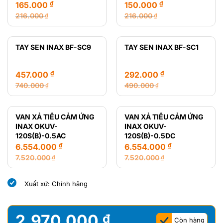
₫
₫
165.000
150.000
216.000
216.000
₫
₫
Giá
Giá
Giá
Giá
gốc
hiện
gốc
hiện
là:
tại
là:
tại
TAY SEN INAX BF-SC9
TAY SEN INAX BF-SC1
216.000 ₫.
là:
216.000 ₫.
là:
165.000 ₫.
150.000 ₫.
₫
₫
457.000
292.000
740.000
490.000
₫
₫
Giá
Giá
Giá
Giá
gốc
hiện
gốc
hiện
là:
tại
là:
tại
VAN XẢ TIỂU CẢM ỨNG
VAN XẢ TIỂU CẢM ỨNG
740.000 ₫.
là:
490.000 ₫.
là:
INAX OKUV-
INAX OKUV-
457.000 ₫.
292.000 ₫.
120S(B)-0.5AC
120S(B)-0.5DC
₫
₫
6.554.000
6.554.000
7.520.000
7.520.000
₫
₫
Giá
Giá
Giá
Giá
gốc
hiện
gốc
hiện
Xuất xứ: Chính hãng
là:
tại
là:
tại
7.520.000 ₫.
là:
7.520.000 ₫.
là:
6.554.000 ₫.
6.554.000 ₫.
2.970.000
₫
Còn hàng