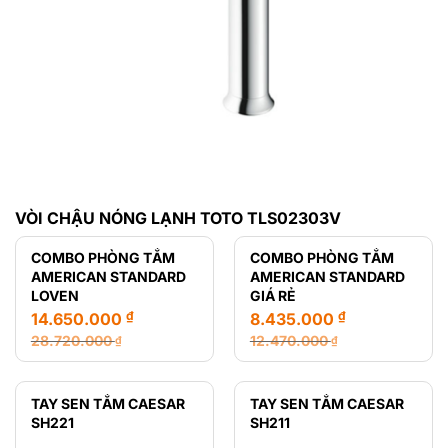
VÒI CHẬU NÓNG LẠNH TOTO TLS02303V
COMBO PHÒNG TẮM
COMBO PHÒNG TẮM
AMERICAN STANDARD
AMERICAN STANDARD
LOVEN
GIÁ RẺ
₫
₫
14.650.000
8.435.000
28.720.000
12.470.000
₫
₫
Giá
Giá
Giá
Giá
gốc
hiện
gốc
hiện
là:
tại
là:
tại
TAY SEN TẮM CAESAR
TAY SEN TẮM CAESAR
28.720.000 ₫.
là:
12.470.000 ₫.
là:
SH221
SH211
14.650.000 ₫.
8.435.000 ₫.