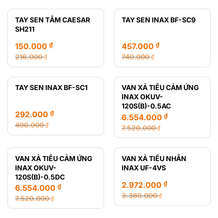
gốc
hiện
gốc
hiện
là:
tại
là:
tại
TAY SEN TẮM CAESAR
TAY SEN INAX BF-SC9
216.000 ₫.
là:
12.470.000 ₫.
là:
SH211
165.000 ₫.
8.435.000 ₫.
₫
₫
150.000
457.000
216.000
740.000
₫
₫
Giá
Giá
Giá
Giá
gốc
hiện
gốc
hiện
là:
tại
là:
tại
TAY SEN INAX BF-SC1
VAN XẢ TIỂU CẢM ỨNG
216.000 ₫.
là:
740.000 ₫.
là:
INAX OKUV-
150.000 ₫.
457.000 ₫.
120S(B)-0.5AC
₫
292.000
₫
6.554.000
490.000
₫
7.520.000
₫
Giá
Giá
Giá
Giá
gốc
hiện
gốc
hiện
là:
tại
là:
tại
VAN XẢ TIỂU CẢM ỨNG
VAN XẢ TIỂU NHẤN
490.000 ₫.
là:
7.520.000 ₫.
là:
INAX OKUV-
INAX UF-4VS
292.000 ₫.
6.554.000 ₫.
120S(B)-0.5DC
₫
2.972.000
₫
6.554.000
3.380.000
₫
7.520.000
₫
Giá
Giá
Giá
Giá
gốc
hiện
gốc
hiện