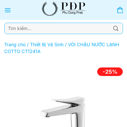
Bỏ
qua
nội
dung
Tìm
kiếm:
Trang chủ
/
Thiết Bị Vệ Sinh
/
VÒI CHẬU NƯỚC LẠNH
COTTO CT1241A
-25%