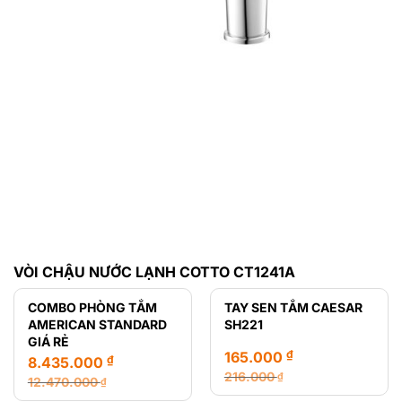
VÒI CHẬU NƯỚC LẠNH COTTO CT1241A
COMBO PHÒNG TẮM
TAY SEN TẮM CAESAR
AMERICAN STANDARD
SH221
GIÁ RẺ
₫
165.000
₫
8.435.000
216.000
₫
12.470.000
₫
Giá
Giá
Giá
Giá