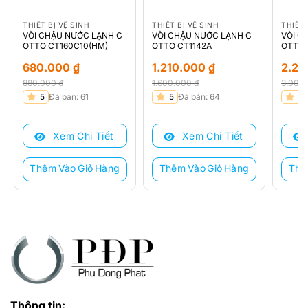
THIẾT BỊ VỆ SINH
THIẾT BỊ VỆ SINH
THIẾT 
VÒI CHẬU NƯỚC LẠNH C
VÒI CHẬU NƯỚC LẠNH C
VÒI C
OTTO CT160C10(HM)
OTTO CT1142A
OTTO 
680.000
₫
1.210.000
₫
2.2
880.000
₫
1.600.000
₫
3.000
Giá
Giá
Giá
Giá
Giá
Giá
5
Đã bán: 61
5
Đã bán: 64
5
gốc
hiện
gốc
hiện
gốc
hiện
là:
tại
là:
tại
là:
tại
Xem Chi Tiết
Xem Chi Tiết
880.000 ₫.
là:
1.600.000 ₫.
là:
3.000
là:
680.000 ₫.
1.210.000 ₫.
2.250
Thêm Vào Giỏ Hàng
Thêm Vào Giỏ Hàng
Thê
Thông tin: