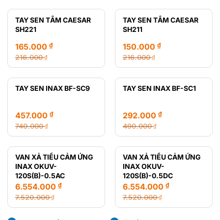
gốc
hiện
gốc
hiện
là:
tại
là:
tại
TAY SEN TẮM CAESAR
TAY SEN TẮM CAESAR
28.720.000 ₫.
là:
12.470.000 ₫.
là:
SH221
SH211
14.650.000 ₫.
8.435.000 ₫.
₫
₫
165.000
150.000
216.000
216.000
₫
₫
Giá
Giá
Giá
Giá
gốc
hiện
gốc
hiện
là:
tại
là:
tại
TAY SEN INAX BF-SC9
TAY SEN INAX BF-SC1
216.000 ₫.
là:
216.000 ₫.
là:
165.000 ₫.
150.000 ₫.
₫
₫
457.000
292.000
740.000
490.000
₫
₫
Giá
Giá
Giá
Giá
gốc
hiện
gốc
hiện
là:
tại
là:
tại
VAN XẢ TIỂU CẢM ỨNG
VAN XẢ TIỂU CẢM ỨNG
740.000 ₫.
là:
490.000 ₫.
là:
INAX OKUV-
INAX OKUV-
457.000 ₫.
292.000 ₫.
120S(B)-0.5AC
120S(B)-0.5DC
₫
₫
6.554.000
6.554.000
7.520.000
7.520.000
₫
₫
Giá
Giá
Giá
Giá
gốc
hiện
gốc
hiện