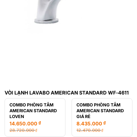
VÒI LẠNH LAVABO AMERICAN STANDARD WF-4611
COMBO PHÒNG TẮM
COMBO PHÒNG TẮM
AMERICAN STANDARD
AMERICAN STANDARD
LOVEN
GIÁ RẺ
₫
₫
14.650.000
8.435.000
28.720.000
12.470.000
₫
₫
Giá
Giá
Giá
Giá