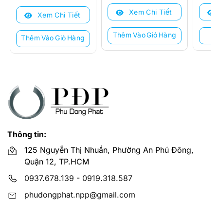
là:
tại
là:
tại
Xem Chi Tiết
10.300.000 ₫.
là:
Xem Chi Tiết
9.900.000 ₫.
là:
9.150.000 ₫.
8.780.000 ₫.
Thêm Vào Giỏ Hàng
Thêm Vào Giỏ Hàng
Thông tin:
125 Nguyễn Thị Nhuần, Phường An Phú Đông,
Quận 12, TP.HCM
0937.678.139
-
0919.318.587
phudongphat.npp@gmail.com