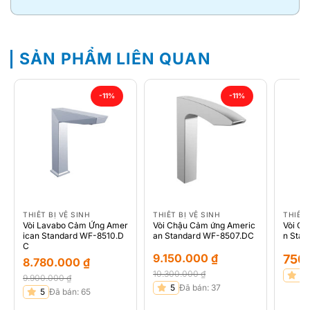
SẢN PHẨM LIÊN QUAN
-11%
-11%
THIẾT BỊ VỆ SINH
THIẾT BỊ VỆ SINH
THIẾT 
Vòi Lavabo Cảm Ứng Amer
Vòi Chậu Cảm ứng Americ
Vòi Ch
ican Standard WF-8510.D
an Standard WF-8507.DC
n Stan
C
9.150.000
₫
750
8.780.000
₫
10.300.000
₫
5
9.900.000
₫
Giá
Giá
5
Đã bán: 37
Giá
Giá
5
Đã bán: 65
gốc
hiện
gốc
hiện