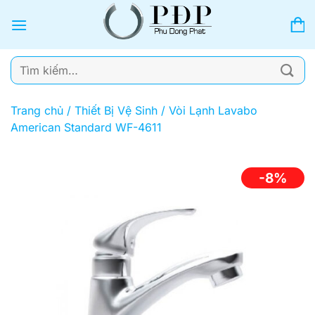
Bỏ
qua
nội
dung
Tìm
kiếm:
Trang chủ
/
Thiết Bị Vệ Sinh
/
Vòi Lạnh Lavabo
American Standard WF-4611
-8%