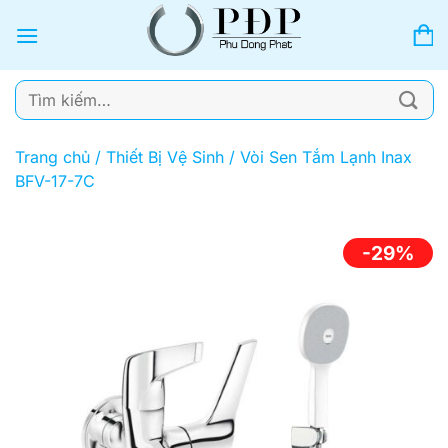
Bỏ
qua
nội
dung
Tìm
kiếm:
Trang chủ
/
Thiết Bị Vệ Sinh
/
Vòi Sen Tắm Lạnh Inax
BFV-17-7C
-29%