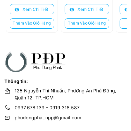
là:
tại
là:
tại
Xem Chi Tiết
Xem Chi Tiết
6.230.000 ₫.
là:
2.760.000 ₫.
là:
3.703.000 ₫.
2.157.000 ₫.
Thêm Vào Giỏ Hàng
Thêm Vào Giỏ Hàng
Thông tin:
125 Nguyễn Thị Nhuần, Phường An Phú Đông,
Quận 12, TP.HCM
0937.678.139
-
0919.318.587
phudongphat.npp@gmail.com