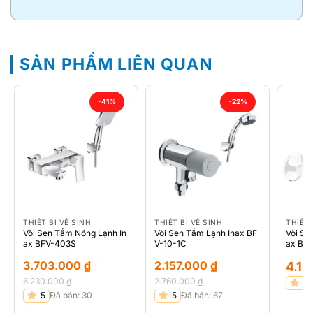
SẢN PHẨM LIÊN QUAN
-41%
-22%
THIẾT BỊ VỆ SINH
THIẾT BỊ VỆ SINH
THIẾT 
Vòi Sen Tắm Nóng Lạnh In
Vòi Sen Tắm Lạnh Inax BF
Vòi Se
ax BFV-403S
V-10-1C
ax BF
3.703.000
₫
2.157.000
₫
4.1
6.230.000
₫
2.760.000
₫
5
Giá
Giá
Giá
Giá
5
Đã bán: 30
5
Đã bán: 67
gốc
hiện
gốc
hiện