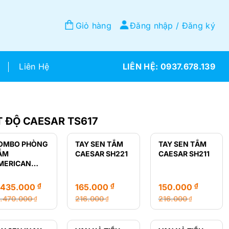
Giỏ hàng
Đăng nhập / Đăng ký
Liên Hệ
0937.678.139
T ĐỘ CAESAR TS617
OMBO PHÒNG
TAY SEN TẮM
TAY SEN TẮM
ẮM
CAESAR SH221
CAESAR SH211
MERICAN
TANDARD GIÁ
Ẻ
₫
₫
₫
.435.000
165.000
150.000
2.470.000
216.000
216.000
₫
₫
₫
á
á
Giá
Giá
Giá
Giá
ốc
ện
gốc
hiện
gốc
hiện