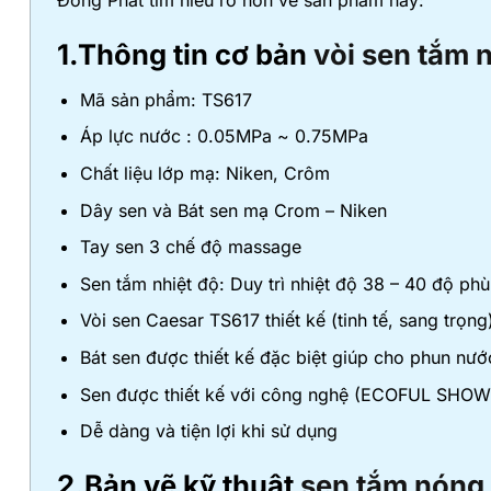
Đông Phát tìm hiểu rõ hơn về sản phẩm này:
1.Thông tin cơ bản
vòi sen tắm 
Mã sản phẩm: TS617
Áp lực nước : 0.05MPa ~ 0.75MPa
Chất liệu lớp mạ: Niken, Crôm
Dây sen và Bát sen mạ Crom – Niken
Tay sen 3 chế độ massage
Sen tắm nhiệt độ: Duy trì nhiệt độ 38 – 40 độ phù
Vòi sen Caesar TS617 thiết kế (tinh tế, sang trọng
Bát sen được thiết kế đặc biệt giúp cho phun nướ
Sen được thiết kế với công nghệ (ECOFUL SHOWE
Dễ dàng và tiện lợi khi sử dụng
2.Bản vẽ kỹ thuật
sen tắm nóng