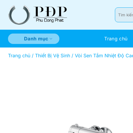
Bỏ
qua
Tìm
kiếm:
nội
dung
Trang chủ
Danh mục
Trang chủ
/
Thiết Bị Vệ Sinh
/
Vòi Sen Tắm Nhiệt Độ Ca