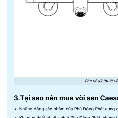
Bản vẽ kỹ thuật vò
3.Tại sao nên mua vòi sen Caes
Những dòng sản phẩm của Phú Đông Phát cung cấ
Khi mua thiết bị vệ sinh ở Phú Đông Phát, chúng t