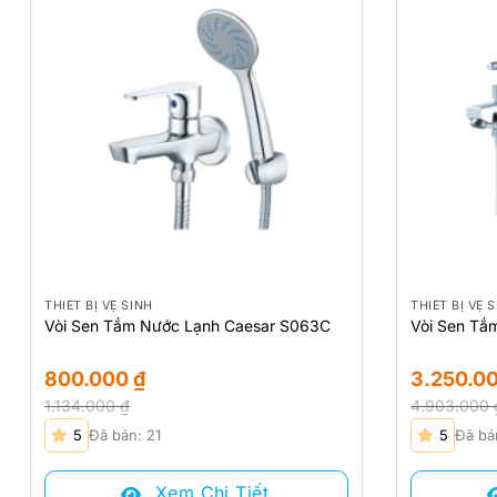
THIẾT BỊ VỆ SINH
THIẾT BỊ VỆ 
Vòi Sen Tắm Nước Lạnh Caesar S063C
Vòi Sen Tắ
800.000
₫
3.250.0
1.134.000
₫
4.903.000
Giá
Giá
Giá
Giá
5
Đã bán: 21
5
Đã bá
gốc
hiện
gốc
hiện
là:
tại
là:
tại
Xem Chi Tiết
1.134.000 ₫.
là:
4.903.000 
là: