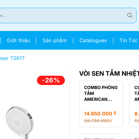
Giới thiệu
Sản phẩm
Catalogues
Tin Tức
esar TS617
VÒI SEN TẮM NHIỆ
-26%
COMBO PHÒNG
C
TẮM
T
AMERICAN
A
STANDARD
S
LOVEN
R
₫
14.650.000
8
28.720.000
1
₫
Giá
Giá
Gi
Gi
gốc
hiện
g
hi