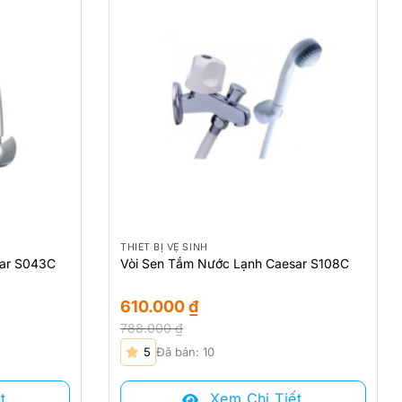
THIẾT BỊ VỆ SINH
sar S043C
Vòi Sen Tắm Nước Lạnh Caesar S108C
610.000
₫
788.000
₫
Giá
Giá
5
Đã bán: 10
gốc
hiện
là:
tại
t
Xem Chi Tiết
788.000 ₫.
là: