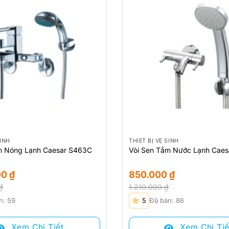
SINH
THIẾT BỊ VỆ SINH
m Nóng Lạnh Caesar S463C
Vòi Sen Tắm Nước Lạnh Cae
00
₫
850.000
₫
₫
1.210.000
₫
Giá
Giá
n: 59
5
Đã bán: 86
gốc
hiện
là:
tại
Xem Chi Tiết
Xem Chi Tiế
₫.
1.210.000 ₫.
là: