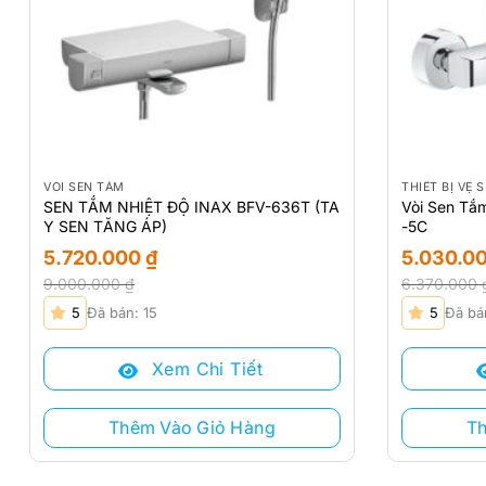
VÒI SEN TẮM
THIẾT BỊ VỆ 
SEN TẮM NHIỆT ĐỘ INAX BFV-636T (TA
Vòi Sen Tắ
Y SEN TĂNG ÁP)
-5C
5.720.000
₫
5.030.0
9.000.000
₫
6.370.000
Giá
Giá
Giá
Giá
5
Đã bán: 15
5
Đã bá
gốc
hiện
gốc
hiện
là:
tại
là:
tại
Xem Chi Tiết
9.000.000 ₫.
là:
6.370.000 
là:
5.720.000 ₫.
5.030.000 
Thêm Vào Giỏ Hàng
T