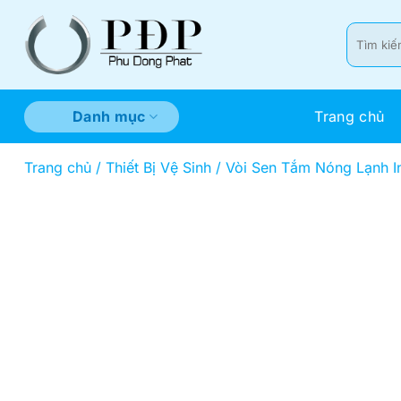
Bỏ
qua
Tìm
kiếm:
nội
dung
Trang chủ
Danh mục
Trang chủ
/
Thiết Bị Vệ Sinh
/
Vòi Sen Tắm Nóng Lạnh I