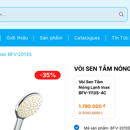
Giới thiệu
Sản phẩm
Catalogues
Tin Tức
nax BFV-2013S
VÒI SEN TẮM NÓNG
-35%
Vòi Sen Tắm
Nóng Lạnh Inax
BFV-1113S-4C
₫
1.790.000
2.590.000
₫
Giá
Giá
gốc
hiện
Mã sản phẩm: BFV-2013S