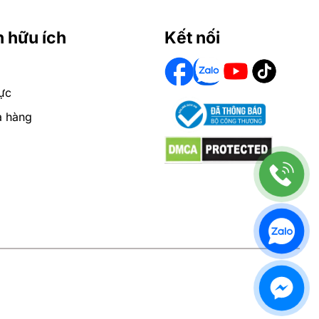
n hữu ích
Kết nối
ực
a hàng