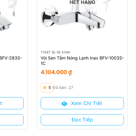
HẾT HÀNG
THIẾT BỊ VỆ SINH
 BFV-283S-
Vòi Sen Tắm Nóng Lạnh Inax BFV-1003S-
1C
4.104.000
₫
5
Đã bán: 27
t
Xem Chi Tiết
Đọc Tiếp