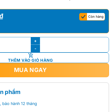
₫
Còn hàng
x BFV-2013S số lượng
THÊM VÀO GIỎ HÀNG
MUA NGAY
ản phẩm
, bảo hành 12 tháng