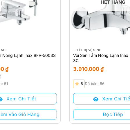
HẾT HÀNG
SINH
THIẾT BỊ VỆ SINH
m Nóng Lạnh Inax BFV-5003S
Vòi Sen Tắm Nóng Lạnh Inax
3C
00
₫
3.910.000
₫
₫
n: 51
5
Đã bán: 86
Xem Chi Tiết
Xem Chi Tiế
₫.
₫.
hêm Vào Giỏ Hàng
Đọc Tiếp