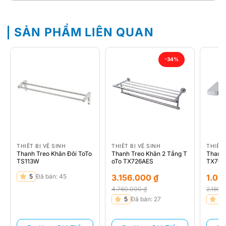
SẢN PHẨM LIÊN QUAN
-34%
THIẾT BỊ VỆ SINH
THIẾT BỊ VỆ SINH
THIẾT 
Thanh Treo Khăn Đôi ToTo
Thanh Treo Khăn 2 Tầng T
Thanh 
TS113W
oTo TX726AES
TX702
5
Đã bán: 45
3.156.000
₫
1.00
4.760.000
₫
2.180
Giá
Giá
Giá
Giá
5
Đã bán: 27
5
gốc
hiện
gốc
hiện
là:
tại
là:
tại