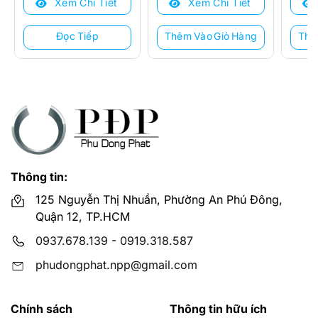
Xem Chi Tiết
Xem Chi Tiết
4.760.000 ₫.
là:
2.180
là:
3.156.000 ₫.
1.001
Đọc Tiếp
Thêm Vào Giỏ Hàng
Thê
Thông tin:
125 Nguyễn Thị Nhuần, Phường An Phú Đông,
Quận 12, TP.HCM
0937.678.139
-
0919.318.587
phudongphat.npp@gmail.com
Chính sách
Thông tin hữu ích