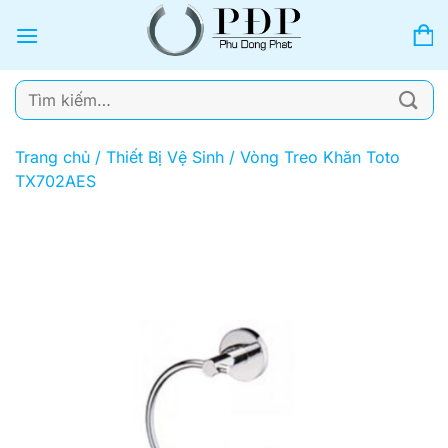
Bỏ
qua
nội
dung
Tìm
kiếm:
Trang chủ
/
Thiết Bị Vệ Sinh
/
Vòng Treo Khăn Toto
TX702AES