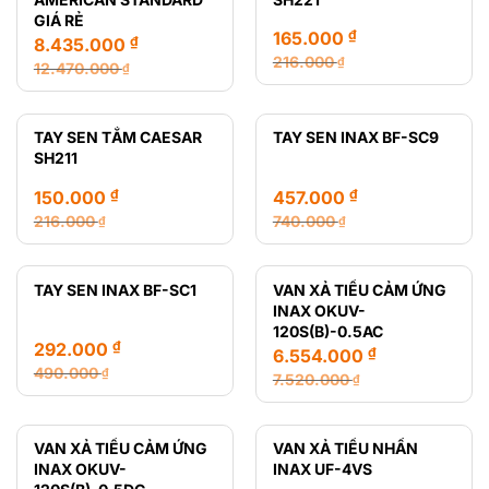
GIÁ RẺ
₫
165.000
₫
8.435.000
216.000
₫
12.470.000
₫
Giá
Giá
Giá
Giá
gốc
hiện
gốc
hiện
là:
tại
là:
tại
TAY SEN TẮM CAESAR
TAY SEN INAX BF-SC9
216.000 ₫.
là:
12.470.000 ₫.
là:
SH211
165.000 ₫.
8.435.000 ₫.
₫
₫
150.000
457.000
216.000
740.000
₫
₫
Giá
Giá
Giá
Giá
gốc
hiện
gốc
hiện
là:
tại
là:
tại
TAY SEN INAX BF-SC1
VAN XẢ TIỂU CẢM ỨNG
216.000 ₫.
là:
740.000 ₫.
là:
INAX OKUV-
150.000 ₫.
457.000 ₫.
120S(B)-0.5AC
₫
292.000
₫
6.554.000
490.000
₫
7.520.000
₫
Giá
Giá
Giá
Giá
gốc
hiện
gốc
hiện
là:
tại
là:
tại
VAN XẢ TIỂU CẢM ỨNG
VAN XẢ TIỂU NHẤN
490.000 ₫.
là:
7.520.000 ₫.
là:
INAX OKUV-
INAX UF-4VS
292.000 ₫.
6.554.000 ₫.