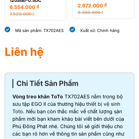
120S(B)-0.5DC
₫
2.972.000
₫
6.554.000
3.380.000
₫
7.520.000
₫
Giá
Giá
Giá
Giá
gốc
hiện
gốc
hiện
Mã sản phẩm: TX702AES
Xuất xứ: Chính hãng
là:
tại
là:
tại
3.380.000 ₫.
là:
7.520.000 ₫.
là:
2.972.000 ₫.
6.554.000 ₫.
Liên hệ
Chi Tiết Sản Phẩm
Vòng treo khăn ToTo
TX702AES nằm trong bộ
sưu tập EGO II của thương hiệu
thiết bị vệ sinh
Toto
. Nếu bạn còn thắc mắc về chất lượng sản
phẩm mời bạn kham khảo bài viết bên dưới của
Phú Đông Phát nhé. Chúng tôi sẽ giới thiệu cho
các bạn rõ hơn về thông tin sản phẩm cũng như