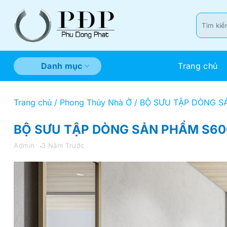
Bỏ
qua
Tìm
kiếm:
nội
dung
Trang chủ
Danh mục
Trang chủ
/
Phong Thủy Nhà Ở
/
BỘ SƯU TẬP DÒNG SẢ
BỘ SƯU TẬP DÒNG SẢN PHẨM S60
Admin
3 Năm Trước