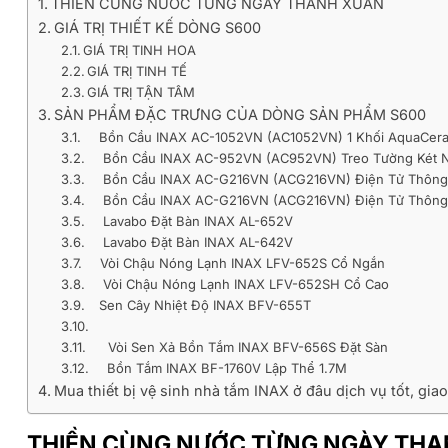
THIỀN CÙNG NƯỚC TỪNG NGÀY THANH XUÂN
GIÁ TRỊ THIẾT KẾ DÒNG S600
GIÁ TRỊ TINH HOA
GIÁ TRỊ TINH TẾ
GIÁ TRỊ TẬN TÂM
SẢN PHẨM ĐẶC TRƯNG CỦA DÒNG SẢN PHẨM S600
Bồn Cầu INAX AC-1052VN (AC1052VN) 1 Khối AquaCer
Bồn Cầu INAX AC-952VN (AC952VN) Treo Tường Két 
Bồn Cầu INAX AC-G216VN (ACG216VN) Điện Tử Thông
Bồn Cầu INAX AC-G216VN (ACG216VN) Điện Tử Thông
Lavabo Đặt Bàn INAX AL-652V
Lavabo Đặt Bàn INAX AL-642V
Vòi Chậu Nóng Lạnh INAX LFV-652S Cổ Ngắn
Vòi Chậu Nóng Lạnh INAX LFV-652SH Cổ Cao
Sen Cây Nhiệt Độ INAX BFV-655T
Vòi Sen Xả Bồn Tắm INAX BFV-656S Đặt Sàn
Bồn Tắm INAX BF-1760V Lập Thể 1.7M
Mua thiết bị vệ sinh nhà tắm INAX ở đâu dịch vụ tốt, gi
THIỀN CÙNG NƯỚC TỪNG NGÀY TH