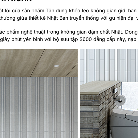
ị cốt lõi của sản phẩm.Tận dụng khéo léo không gian giới hạ
hượng giữa thiết kế Nhật Bản truyền thống với gu hiện đại 
 tác phẩm nghệ thuật trong không gian đậm chất Nhật. Dòn
ây phút yên bình với bộ sưu tập S600 đẳng cấp này, nạp 