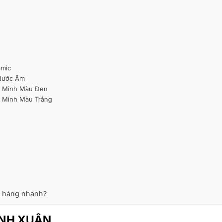
amic
Nước Âm
 Minh Màu Đen
 Minh Màu Trắng
ao hàng nhanh?
ANH XUÂN