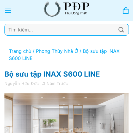
Bỏ
qua
nội
dung
Tìm
kiếm:
Trang chủ
/
Phong Thủy Nhà Ở
/
Bộ sưu tập INAX
S600 LINE
Bộ sưu tập INAX S600 LINE
Nguyễn Hữu Đức
3 Năm Trước