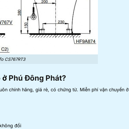
oTo CS767RT3
o ở
Phú Đông Phát?
n chính hãng, giá rẻ, có chứng từ. Miễn phí vận chuyển 
 không đổi