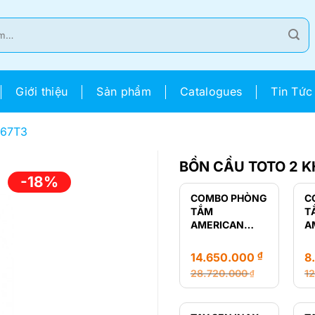
Giới thiệu
Sản phẩm
Catalogues
Tin Tức
767T3
BỒN CẦU TOTO 2 K
-18%
COMBO PHÒNG
C
TẮM
T
AMERICAN
A
STANDARD
S
LOVEN
R
₫
14.650.000
8
28.720.000
1
₫
Giá
Giá
Gi
Gi
gốc
hiện
g
hi