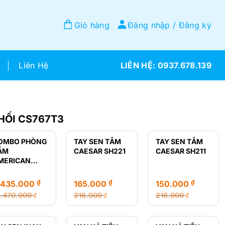
Giỏ hàng
Đăng nhập / Đăng ký
Liên Hệ
0937.678.139
HỐI CS767T3
OMBO PHÒNG
TAY SEN TẮM
TAY SEN TẮM
ẮM
CAESAR SH221
CAESAR SH211
MERICAN
TANDARD GIÁ
Ẻ
₫
₫
₫
.435.000
165.000
150.000
2.470.000
216.000
216.000
₫
₫
₫
á
á
Giá
Giá
Giá
Giá
ốc
ện
gốc
hiện
gốc
hiện