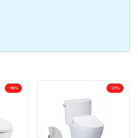
-16%
-21%