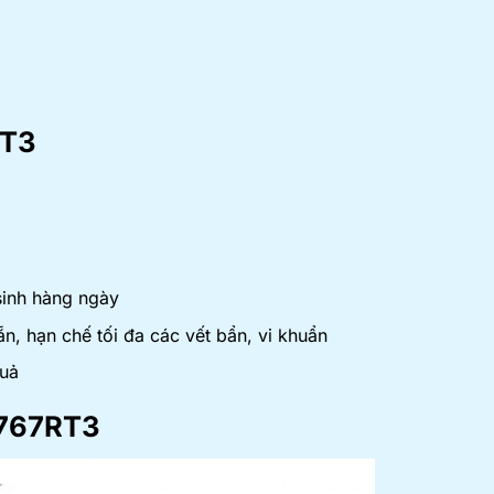
RT3
 sinh hàng ngày
, hạn chế tối đa các vết bẩn, vi khuẩn
quả
767RT3