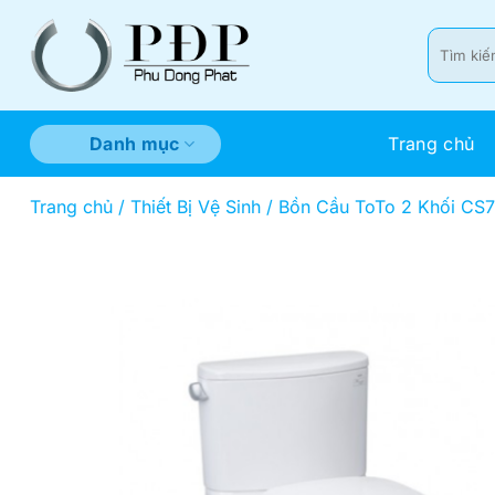
Bỏ
qua
Tìm
kiếm:
nội
dung
Trang chủ
Danh mục
Trang chủ
/
Thiết Bị Vệ Sinh
/
Bồn Cầu ToTo 2 Khối CS