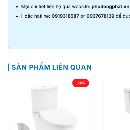
Mọi chi tiết liên hệ qua website:
phudongphat.vn
Hoặc hotline:
0919318587
or
0937678139
để đượ
SẢN PHẨM LIÊN QUAN
-20%