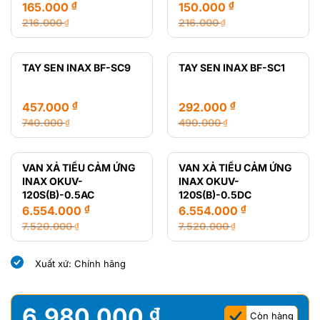
₫
₫
165.000
150.000
216.000
216.000
₫
₫
Giá
Giá
Giá
Giá
gốc
hiện
gốc
hiện
là:
tại
là:
tại
TAY SEN INAX BF-SC9
TAY SEN INAX BF-SC1
216.000 ₫.
là:
216.000 ₫.
là:
165.000 ₫.
150.000 ₫.
₫
₫
457.000
292.000
740.000
490.000
₫
₫
Giá
Giá
Giá
Giá
gốc
hiện
gốc
hiện
là:
tại
là:
tại
VAN XẢ TIỂU CẢM ỨNG
VAN XẢ TIỂU CẢM ỨNG
740.000 ₫.
là:
490.000 ₫.
là:
INAX OKUV-
INAX OKUV-
457.000 ₫.
292.000 ₫.
120S(B)-0.5AC
120S(B)-0.5DC
₫
₫
6.554.000
6.554.000
7.520.000
7.520.000
₫
₫
Giá
Giá
Giá
Giá
gốc
hiện
gốc
hiện
Xuất xứ: Chính hãng
là:
tại
là:
tại
7.520.000 ₫.
là:
7.520.000 ₫.
là:
6.554.000 ₫.
6.554.000 ₫.
6.980.000
₫
Còn hàng