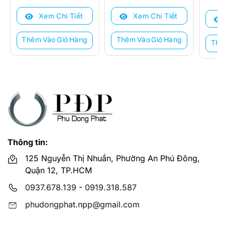
là:
tại
là:
tại
là:
tại
Xem Chi Tiết
Xem Chi Tiết
9.300.000 ₫.
là:
3.856.000 ₫.
là:
6.540
là:
5.050.000 ₫.
3.350.000 ₫.
4.120
Thêm Vào Giỏ Hàng
Thêm Vào Giỏ Hàng
Thê
Thông tin:
125 Nguyễn Thị Nhuần, Phường An Phú Đông,
Quận 12, TP.HCM
0937.678.139
-
0919.318.587
phudongphat.npp@gmail.com