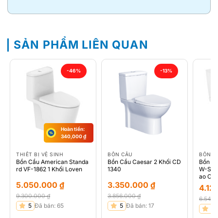
SẢN PHẨM LIÊN QUAN
-46%
-13%
Hoàn tiền:
340,000
₫
THIẾT BỊ VỆ SINH
BỒN CẦU
BỒN C
Bồn Cầu American Standa
Bồn Cầu Caesar 2 Khối CD
Bồn C
rd VF-1862 1 Khối Loven
1340
W-S32
ao Cấ
5.050.000
₫
3.350.000
₫
4.12
9.300.000
₫
3.856.000
₫
6.540
Giá
Giá
Giá
Giá
5
Đã bán: 65
5
Đã bán: 17
Giá
Giá
5
gốc
hiện
gốc
hiện
gốc
hiện