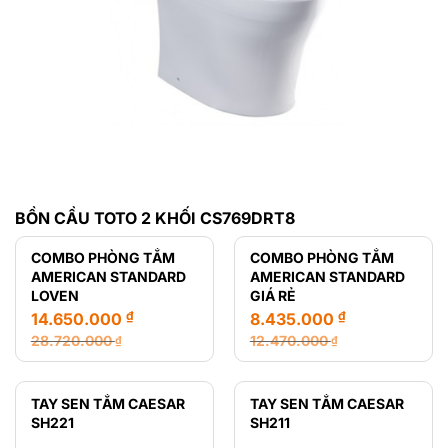
BỒN CẦU TOTO 2 KHỐI CS769DRT8
COMBO PHÒNG TẮM
COMBO PHÒNG TẮM
AMERICAN STANDARD
AMERICAN STANDARD
LOVEN
GIÁ RẺ
₫
₫
14.650.000
8.435.000
28.720.000
12.470.000
₫
₫
Giá
Giá
Giá
Giá
gốc
hiện
gốc
hiện
là:
tại
là:
tại
TAY SEN TẮM CAESAR
TAY SEN TẮM CAESAR
28.720.000 ₫.
là:
12.470.000 ₫.
là:
SH221
SH211
14.650.000 ₫.
8.435.000 ₫.