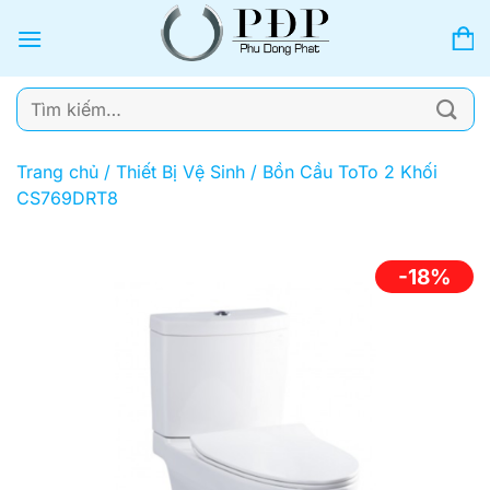
Bỏ
qua
nội
dung
Tìm
kiếm:
Trang chủ
/
Thiết Bị Vệ Sinh
/
Bồn Cầu ToTo 2 Khối
CS769DRT8
-18%