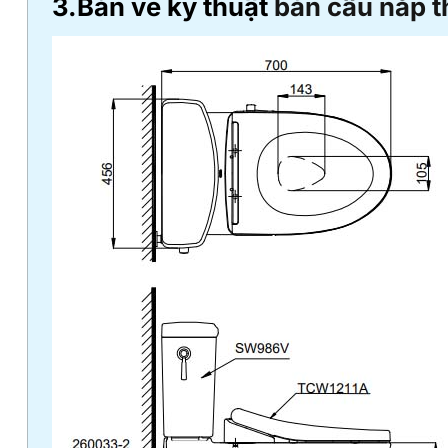
3.Bản vẽ kỹ thuật
bàn cầu nắp 