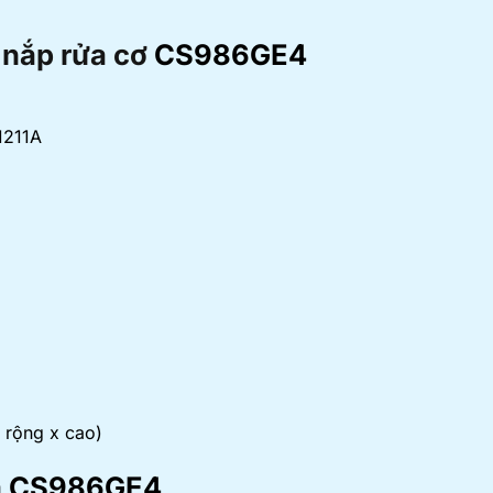
 nắp rửa cơ
CS986GE4
1211A
 rộng x cao)
rửa CS986GE4