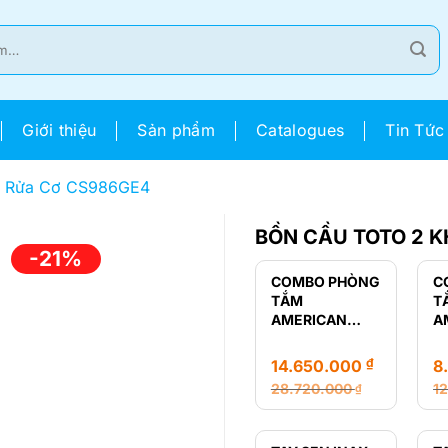
Giới thiệu
Sản phẩm
Catalogues
Tin Tức
p Rửa Cơ CS986GE4
BỒN CẦU TOTO 2 K
-21%
COMBO PHÒNG
C
TẮM
T
AMERICAN
A
STANDARD
S
LOVEN
R
₫
14.650.000
8
28.720.000
1
₫
Giá
Giá
Gi
Gi
gốc
hiện
g
hi