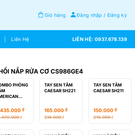
Giỏ hàng
Đăng nhập / Đăng ký
Liên Hệ
0937.678.139
HỐI NẮP RỬA CƠ CS986GE4
OMBO PHÒNG
TAY SEN TẮM
TAY SEN TẮM
ẮM
CAESAR SH221
CAESAR SH211
MERICAN
TANDARD GIÁ
Ẻ
₫
₫
₫
.435.000
165.000
150.000
2.470.000
216.000
216.000
₫
₫
₫
á
á
Giá
Giá
Giá
Giá
ốc
ện
gốc
hiện
gốc
hiện