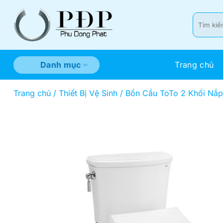
Bỏ
qua
Tìm
kiếm:
nội
dung
Trang chủ
Danh mục
Trang chủ
/
Thiết Bị Vệ Sinh
/
Bồn Cầu ToTo 2 Khối Nắ