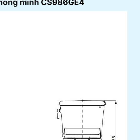
thông minh
CS986GE4