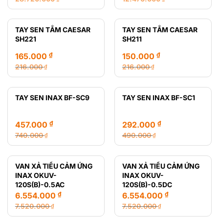
Giá
Giá
Giá
Giá
gốc
hiện
gốc
hiện
là:
tại
là:
tại
TAY SEN TẮM CAESAR
TAY SEN TẮM CAESAR
28.720.000 ₫.
là:
12.470.000 ₫.
là:
SH221
SH211
14.650.000 ₫.
8.435.000 ₫.
₫
₫
165.000
150.000
216.000
216.000
₫
₫
Giá
Giá
Giá
Giá
gốc
hiện
gốc
hiện
là:
tại
là:
tại
TAY SEN INAX BF-SC9
TAY SEN INAX BF-SC1
216.000 ₫.
là:
216.000 ₫.
là:
165.000 ₫.
150.000 ₫.
₫
₫
457.000
292.000
740.000
490.000
₫
₫
Giá
Giá
Giá
Giá
gốc
hiện
gốc
hiện
là:
tại
là:
tại
VAN XẢ TIỂU CẢM ỨNG
VAN XẢ TIỂU CẢM ỨNG
740.000 ₫.
là:
490.000 ₫.
là:
INAX OKUV-
INAX OKUV-
457.000 ₫.
292.000 ₫.
120S(B)-0.5AC
120S(B)-0.5DC
₫
₫
6.554.000
6.554.000
7.520.000
7.520.000
₫
₫
Giá
Giá
Giá
Giá