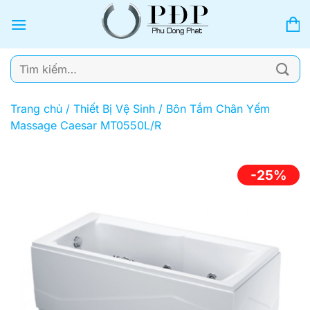
Bỏ
qua
nội
dung
Tìm
kiếm:
Trang chủ
/
Thiết Bị Vệ Sinh
/
Bôn Tắm Chân Yếm
Massage Caesar MT0550L/R
-25%