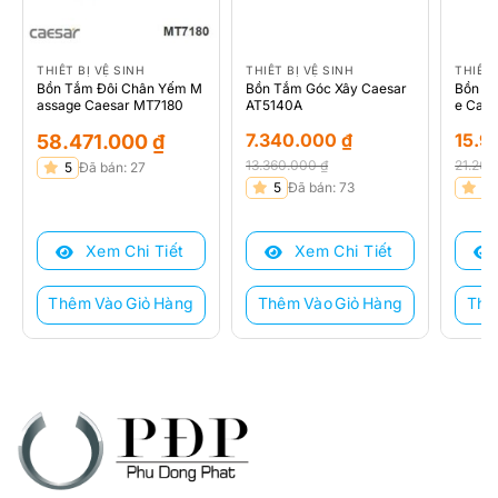
THIẾT BỊ VỆ SINH
THIẾT BỊ VỆ SINH
THIẾT 
Bồn Tắm Đôi Chân Yếm M
Bồn Tắm Góc Xây Caesar
Bồn T
assage Caesar MT7180
AT5140A
e Cae
7.340.000
₫
15.9
58.471.000
₫
13.360.000
₫
21.26
5
Đã bán: 27
Giá
Giá
Giá
Giá
5
Đã bán: 73
5
gốc
hiện
gốc
hiện
là:
tại
là:
tại
Xem Chi Tiết
Xem Chi Tiết
13.360.000 ₫.
là:
21.26
là:
7.340.000 ₫.
15.92
Thêm Vào Giỏ Hàng
Thêm Vào Giỏ Hàng
Thê