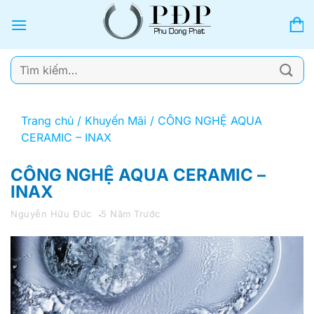
Bỏ
qua
nội
dung
Tìm
kiếm:
Trang chủ
/
Khuyến Mãi
/
CÔNG NGHỆ AQUA
CERAMIC – INAX
CÔNG NGHỆ AQUA CERAMIC –
INAX
Nguyễn Hữu Đức
5 Năm Trước