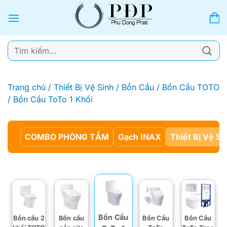
Bỏ
qua
nội
dung
Tìm
kiếm:
Trang chủ
/
Thiết Bị Vệ Sinh
/
Bồn Cầu
/
Bồn Cầu TOTO
/
Bồn Cầu ToTo 1 Khối
COMBO PHÒNG TẮM
Gạch INAX
Thiết Bị Vệ Si
Bồn Cầu
Bồn cầu 2
Bồn cầu
Bồn Cầu
Bồn Cầu