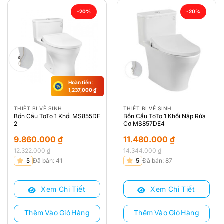
-20%
-20%
Hoàn tiền:
1,237,000
₫
THIẾT BỊ VỆ SINH
THIẾT BỊ VỆ SINH
Bồn Cầu ToTo 1 Khối MS855DE
Bồn Cầu ToTo 1 Khối Nắp Rửa
2
Cơ MS857DE4
9.860.000
₫
11.480.000
₫
12.322.000
₫
14.344.000
₫
Giá
Giá
Giá
Giá
5
Đã bán: 41
5
Đã bán: 87
gốc
hiện
gốc
hiện
là:
tại
là:
tại
Xem Chi Tiết
Xem Chi Tiết
12.322.000 ₫.
là:
14.344.000 ₫.
là:
9.860.000 ₫.
11.480.000 ₫.
Thêm Vào Giỏ Hàng
Thêm Vào Giỏ Hàng