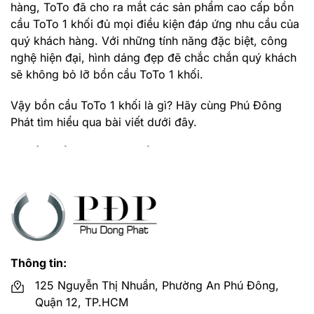
hàng, ToTo đã cho ra mắt các sản phẩm cao cấp bồn
cầu ToTo 1 khối đủ mọi điều kiện đáp ứng nhu cầu của
quý khách hàng. Với những tính năng đặc biệt, công
nghệ hiện đại, hình dáng đẹp đẽ chắc chắn quý khách
sẽ không bỏ lỡ bồn cầu ToTo 1 khối.
Vậy bồn cầu ToTo 1 khối là gì? Hãy cùng Phú Đông
Phát tìm hiểu qua bài viết dưới đây.
1. Bồn cầu ToTo 1 khối
Bồn cầu 1 khối ToTo là loại bồn cầu có phần thân và
phần két nước được thiết kế dính liền với nhau tạo
thành một khối nguyên vẹn không thể tách rời. Các sản
phẩm bồn cầu một khối ToTo được thiết kế trên dây
chuyền công nghệ hiện đại và tiên tiến nhất của Nhật
Bản.
Thông tin:
125 Nguyễn Thị Nhuần, Phường An Phú Đông,
Thiết bị vệ sinh ToTo là một trong thương hiệu lâu đời
Quận 12, TP.HCM
của Nhật Bản nên các dòng sản phẩm bồn cầu 1 khối