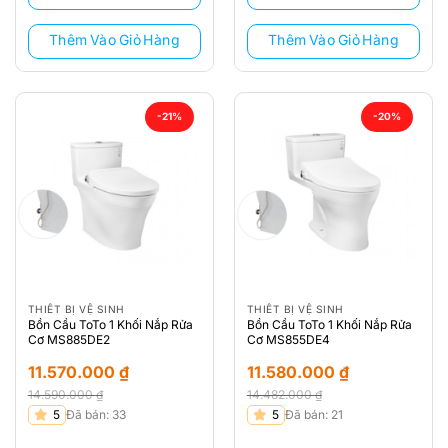
11.496.000 ₫.
11.496.000 ₫.
Thêm Vào Giỏ Hàng
Thêm Vào Giỏ Hàng
-21%
-20%
THIẾT BỊ VỆ SINH
THIẾT BỊ VỆ SINH
Bồn Cầu ToTo 1 Khối Nắp Rửa
Bồn Cầu ToTo 1 Khối Nắp Rửa
Cơ MS885DE2
Cơ MS855DE4
11.570.000
₫
11.580.000
₫
14.590.000
₫
14.482.000
₫
Giá
Giá
Giá
Giá
5
Đã bán: 33
5
Đã bán: 21
gốc
hiện
gốc
hiện