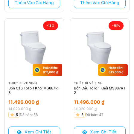
Thêm Vào Giỏ Hàng
Thêm Vào Giỏ Hàng
-18%
-18%
Hoàn tiền:
Hoàn tiền:
813,000
₫
813,000
₫
THIẾT BỊ VỆ SINH
THIẾT BỊ VỆ SINH
Bồn Cầu ToTo 1 Khối MS887RT
Bồn Cầu ToTo 1 Khối MS887RT
8
2
11.496.000
₫
11.496.000
₫
14.020.000
₫
14.020.000
₫
Giá
Giá
Giá
Giá
5
Đã bán: 58
5
Đã bán: 47
gốc
hiện
gốc
hiện
là:
tại
là:
tại
Xem Chi Tiết
Xem Chi Tiết
14.020.000 ₫.
là:
14.020.000 ₫.
là: