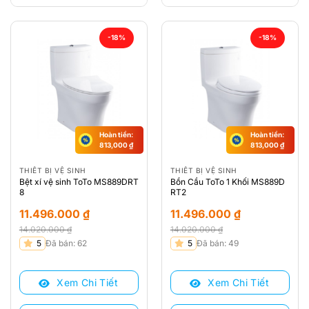
-18%
-18%
Hoàn tiền:
Hoàn tiền:
813,000
₫
813,000
₫
THIẾT BỊ VỆ SINH
THIẾT BỊ VỆ SINH
Bệt xí vệ sinh ToTo MS889DRT
Bồn Cầu ToTo 1 Khối MS889D
8
RT2
11.496.000
₫
11.496.000
₫
14.020.000
₫
14.020.000
₫
Giá
Giá
Giá
Giá
5
Đã bán: 62
5
Đã bán: 49
gốc
hiện
gốc
hiện
là:
tại
là:
tại
Xem Chi Tiết
Xem Chi Tiết
14.020.000 ₫.
là:
14.020.000 ₫.
là:
11.496.000 ₫.
11.496.000 ₫.