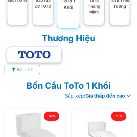
ToTo 1
khối TOTO
nắp rửa
ToTo
ToTo Treo
cơ TOTO
Thông
Tường
Khối
Minh
Thương Hiệu
Bộ Lọc
Bồn Cầu ToTo 1 Khối
Sắp xếp:
Giá thấp đến cao
-32%
-18%