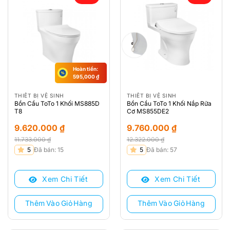
Hoàn tiền:
595,000
₫
THIẾT BỊ VỆ SINH
THIẾT BỊ VỆ SINH
Bồn Cầu ToTo 1 Khối MS885D
Bồn Cầu ToTo 1 Khối Nắp Rửa
T8
Cơ MS855DE2
9.620.000
₫
9.760.000
₫
11.733.000
₫
12.322.000
₫
Giá
Giá
Giá
Giá
5
Đã bán: 15
5
Đã bán: 57
gốc
hiện
gốc
hiện
là:
tại
là:
tại
Xem Chi Tiết
Xem Chi Tiết
11.733.000 ₫.
là:
12.322.000 ₫.
là:
9.620.000 ₫.
9.760.000 ₫.
Thêm Vào Giỏ Hàng
Thêm Vào Giỏ Hàng