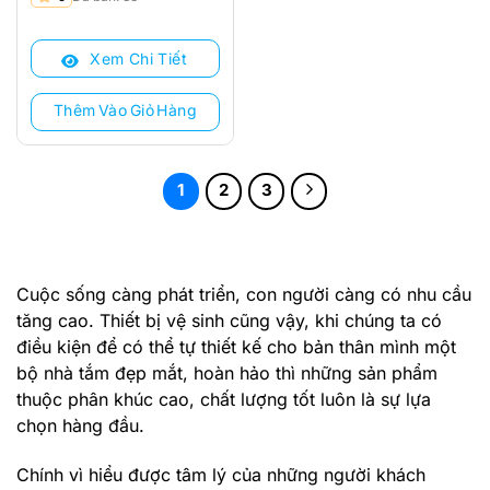
gốc
hiện
là:
tại
Xem Chi Tiết
16.632.000 ₫.
là:
13.210.000 ₫.
Thêm Vào Giỏ Hàng
1
2
3
Cuộc sống càng phát triển, con người càng có nhu cầu
tăng cao. Thiết bị vệ sinh cũng vậy, khi chúng ta có
điều kiện để có thể tự thiết kế cho bản thân mình một
bộ nhà tắm đẹp mắt, hoàn hảo thì những sản phẩm
thuộc phân khúc cao, chất lượng tốt luôn là sự lựa
chọn hàng đầu.
Chính vì hiểu được tâm lý của những người khách