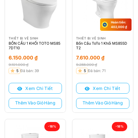
Hoàn tiền:
402,000
₫
THIẾT BỊ VỆ SINH
THIẾT BỊ VỆ SINH
BỒN CẦU 1 KHỐI TOTO MS85
Bồn Cầu ToTo 1 Khối MS855D
7DT10
T2
6.150.000
₫
7.610.000
₫
9.101.000
₫
9.288.000
₫
Giá
Giá
Giá
Giá
5
Đã bán: 39
5
Đã bán: 71
gốc
hiện
gốc
hiện
là:
tại
là:
tại
Xem Chi Tiết
Xem Chi Tiết
9.101.000 ₫.
là:
9.288.000 ₫.
là:
6.150.000 ₫.
7.610.000 ₫.
Thêm Vào Giỏ Hàng
Thêm Vào Giỏ Hàng
-18%
-18%