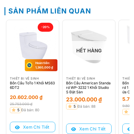
SẢN PHẨM LIÊN QUAN
-20%
HẾT HÀNG
Hoàn tiền:
1,360,000
₫
THIẾT BỊ VỆ SINH
THIẾT BỊ VỆ SINH
THIẾT 
Bồn Cầu ToTo 1 Khối MS63
Bồn Cầu American Standa
Bồn C
6DT2
rd WP-3232 1 Khối Studio
rd 1 K
S Đặt Sàn
ửa Cơ
20.602.000
₫
5.72
23.000.000
₫
25.753.000
₫
9.800
5
Đã bán: 88
Giá
Giá
5
Đã bán: 80
Giá
Giá
5
gốc
hiện
gốc
hiện
là:
tại
là:
tại
Xem Chi Tiết
25.753.000 ₫.
là:
Xem Chi Tiết
9.800
là:
20.602.000 ₫.