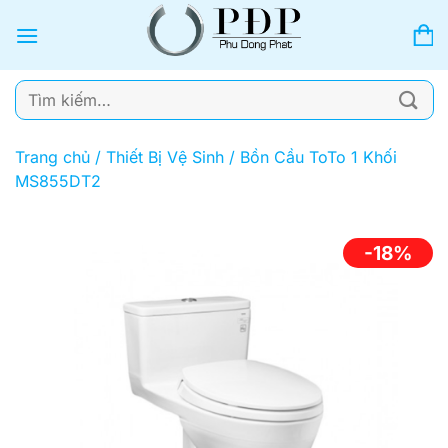
Bỏ
qua
nội
dung
Tìm
kiếm:
Trang chủ
/
Thiết Bị Vệ Sinh
/
Bồn Cầu ToTo 1 Khối
MS855DT2
-18%