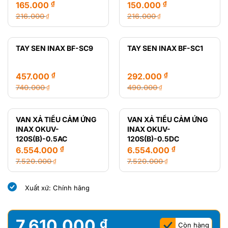
₫
₫
165.000
150.000
216.000
216.000
₫
₫
Giá
Giá
Giá
Giá
gốc
hiện
gốc
hiện
là:
tại
là:
tại
TAY SEN INAX BF-SC9
TAY SEN INAX BF-SC1
216.000 ₫.
là:
216.000 ₫.
là:
165.000 ₫.
150.000 ₫.
₫
₫
457.000
292.000
740.000
490.000
₫
₫
Giá
Giá
Giá
Giá
gốc
hiện
gốc
hiện
là:
tại
là:
tại
VAN XẢ TIỂU CẢM ỨNG
VAN XẢ TIỂU CẢM ỨNG
740.000 ₫.
là:
490.000 ₫.
là:
INAX OKUV-
INAX OKUV-
457.000 ₫.
292.000 ₫.
120S(B)-0.5AC
120S(B)-0.5DC
₫
₫
6.554.000
6.554.000
7.520.000
7.520.000
₫
₫
Giá
Giá
Giá
Giá
gốc
hiện
gốc
hiện
Xuất xứ: Chính hãng
là:
tại
là:
tại
7.520.000 ₫.
là:
7.520.000 ₫.
là:
6.554.000 ₫.
6.554.000 ₫.
7.610.000
₫
Còn hàng