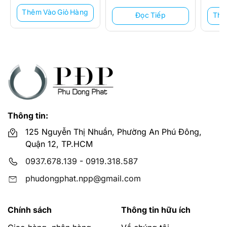
5.724
Thêm Vào Giỏ Hàng
Đọc Tiếp
Thê
Thông tin:
125 Nguyễn Thị Nhuần, Phường An Phú Đông,
Quận 12, TP.HCM
0937.678.139
-
0919.318.587
phudongphat.npp@gmail.com
Chính sách
Thông tin hữu ích