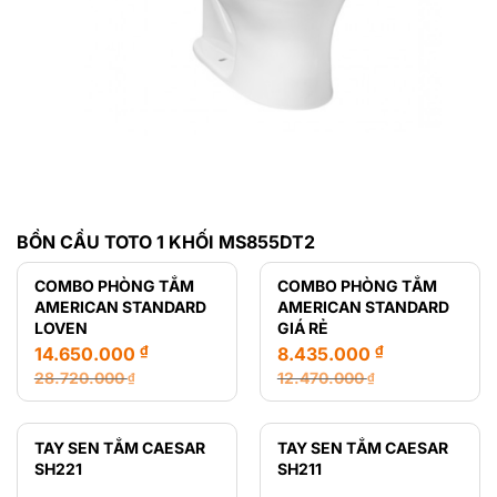
BỒN CẦU TOTO 1 KHỐI MS855DT2
COMBO PHÒNG TẮM
COMBO PHÒNG TẮM
AMERICAN STANDARD
AMERICAN STANDARD
LOVEN
GIÁ RẺ
₫
₫
14.650.000
8.435.000
28.720.000
12.470.000
₫
₫
Giá
Giá
Giá
Giá
gốc
hiện
gốc
hiện
là:
tại
là:
tại
TAY SEN TẮM CAESAR
TAY SEN TẮM CAESAR
28.720.000 ₫.
là:
12.470.000 ₫.
là:
SH221
SH211
14.650.000 ₫.
8.435.000 ₫.