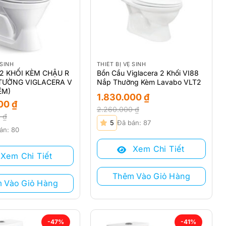
 SINH
THIẾT BỊ VỆ SINH
2 KHỐI KÈM CHẬU R
Bồn Cầu Viglacera 2 Khối VI88
TƯỜNG VIGLACERA V
Nắp Thường Kèm Lavabo VLT2
ÊM)
1.830.000
₫
000
₫
2.260.000
₫
0
₫
Giá
Giá
5
Đã bán: 87
gốc
hiện
án: 80
là:
tại
Xem Chi Tiết
2.260.000 ₫.
là:
Xem Chi Tiết
 ₫.
1.830.000 ₫.
₫.
Thêm Vào Giỏ Hàng
 Vào Giỏ Hàng
-47%
-41%