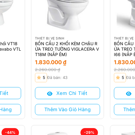
THIẾT BỊ VỆ SINH
THIẾT BỊ VỆ
Khối VT18
BỒN CẦU 2 KHỐI KÈM CHẬU R
BỒN CẦU 
avabo VTL
ỬA TREO TƯỜNG VIGLACERA V
ỬA TREO 
T18M (NẮP ÊM)
I66 (NẮP 
1.830.000
₫
1.830.
2.260.000
₫
2.260.00
Giá
Giá
Giá
Giá
5
Đã bán: 43
5
Đã b
gốc
hiện
gốc
hiện
là:
tại
là:
tại
Tiết
Xem Chi Tiết
2.260.000 ₫.
là:
2.260.000
là:
1.830.000 ₫.
1.830.000 
 Hàng
Thêm Vào Giỏ Hàng
Thêm
-44%
-29%