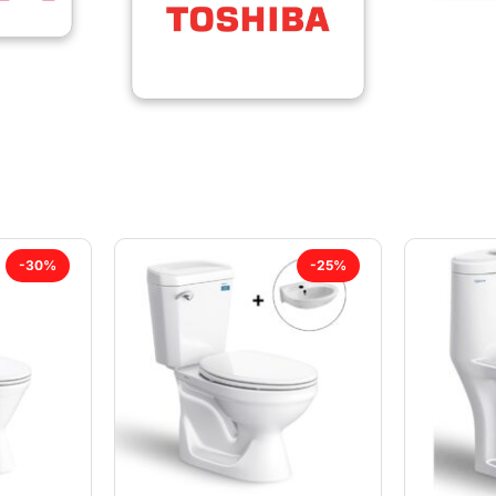
-30%
-25%