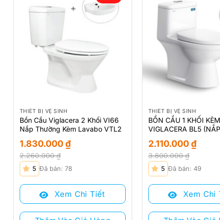
THIẾT BỊ VỆ SINH
THIẾT BỊ VỆ SINH
Bồn Cầu Viglacera 2 Khối VI66
BỒN CẦU 1 KHỐI KÈM
Nắp Thường Kèm Lavabo VTL2
VIGLACERA BL5 (NẮP
1.830.000
₫
2.110.000
₫
2.260.000
₫
3.800.000
₫
Giá
Giá
Giá
Giá
5
Đã bán: 78
5
Đã bán: 49
gốc
hiện
gốc
hiện
là:
tại
là:
tại
Xem Chi Tiết
Xem Chi 
2.260.000 ₫.
là:
3.800.000 ₫.
là:
1.830.000 ₫.
2.110.000 ₫.