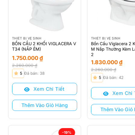
THIẾT BỊ VỆ SINH
THIẾT BỊ VỆ SINH
BỒN CẦU 2 KHỐI VIGLACERA V
Bồn Cầu Viglacera 2 
T34 (NẮP ÊM)
M Nắp Thường Kèm L
2
1.750.000
₫
1.830.000
₫
2.260.000
₫
2.260.000
₫
Giá
Giá
5
Đã bán: 38
Giá
Giá
gốc
hiện
5
Đã bán: 42
gốc
hiện
là:
tại
là:
tại
Xem Chi Tiết
2.260.000 ₫.
là:
Xem Chi 
2.260.000 ₫.
là:
1.750.000 ₫.
1.830.000 ₫.
Thêm Vào Giỏ Hàng
Thêm Vào Giỏ
-19%