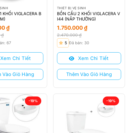
 SINH
THIẾT BỊ VỆ SINH
1 KHỐI VIGLACERA B
BỒN CẦU 2 KHỐI VIGLACERA V
EM)
I44 (NẮP THƯỜNG)
000
₫
1.750.000
₫
0
₫
2.470.000
₫
Giá
Giá
án: 67
5
Đã bán: 30
gốc
hiện
là:
tại
Xem Chi Tiết
Xem Chi Tiết
 ₫.
2.470.000 ₫.
là:
₫.
1.750.000 ₫.
 Vào Giỏ Hàng
Thêm Vào Giỏ Hàng
-19%
-19%