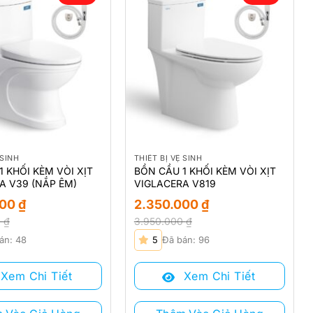
 SINH
THIẾT BỊ VỆ SINH
1 KHỐI KÈM VÒI XỊT
BỒN CẦU 1 KHỐI KÈM VÒI XỊT
A V39 (NẮP ÊM)
VIGLACERA V819
000
₫
2.350.000
₫
0
₫
3.950.000
₫
Giá
Giá
án: 48
5
Đã bán: 96
gốc
hiện
là:
tại
Xem Chi Tiết
Xem Chi Tiết
 ₫.
3.950.000 ₫.
là:
 ₫.
2.350.000 ₫.