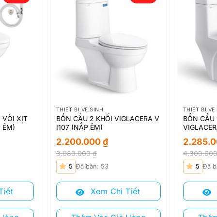
THIẾT BỊ VỆ SINH
THIẾT BỊ VỆ
 VÒI XỊT
BỒN CẦU 2 KHỐI VIGLACERA V
BỒN CẦU 
 ÊM)
I107 (NẮP ÊM)
VIGLACER
2.200.000
₫
2.285.
3.080.000
₫
4.300.00
Giá
Giá
Giá
Giá
5
Đã bán: 53
5
Đã b
gốc
hiện
gốc
hiện
là:
tại
là:
tại
Tiết
Xem Chi Tiết
3.080.000 ₫.
là:
4.300.000
là:
2.200.000 ₫.
2.285.000