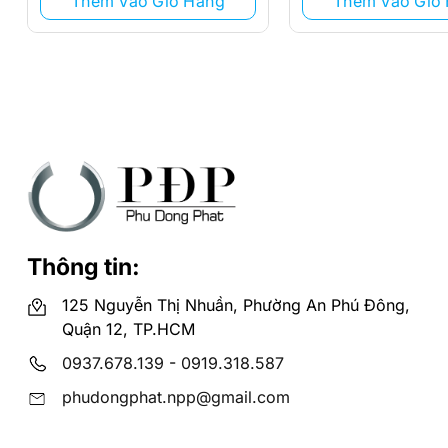
Thêm Vào Giỏ Hàng
Thêm Vào Giỏ
Thông tin:
125 Nguyễn Thị Nhuần, Phường An Phú Đông,
Quận 12, TP.HCM
0937.678.139
-
0919.318.587
phudongphat.npp@gmail.com