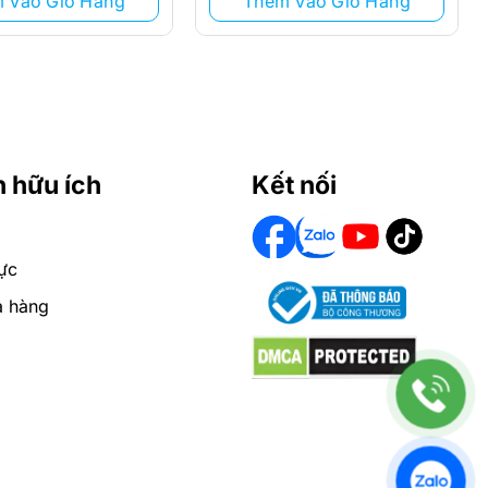
 Vào Giỏ Hàng
Thêm Vào Giỏ Hàng
n hữu ích
Kết nối
ực
a hàng