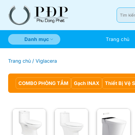
Bỏ
qua
Tìm
kiếm:
nội
dung
Trang chủ
Danh mục
Trang chủ
/
Viglacera
COMBO PHÒNG TẮM
Gạch INAX
Thiết Bị Vệ 