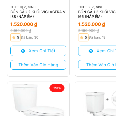
THIẾT BỊ VỆ SINH
THIẾT BỊ VỆ SINH
BỒN CẦU 2 KHỐI VIGLACERA V
BỒN CẦU 2 KHỐI VI
I88 (NẮP ÊM)
I66 (NẮP ÊM)
1.520.000
₫
1.520.000
₫
2.160.000
₫
2.160.000
₫
Giá
Giá
Giá
Giá
5
Đã bán: 30
5
Đã bán: 19
gốc
hiện
gốc
hiện
là:
tại
là:
tại
Xem Chi Tiết
Xem Chi 
2.160.000 ₫.
là:
2.160.000 ₫.
là:
1.520.000 ₫.
1.520.000 ₫.
Thêm Vào Giỏ Hàng
Thêm Vào Giỏ
-23%