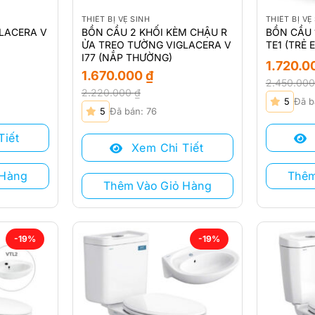
THIẾT BỊ VỆ SINH
THIẾT BỊ VỆ
GLACERA V
BỒN CẦU 2 KHỐI KÈM CHẬU R
BỒN CẦU 
ỬA TREO TƯỜNG VIGLACERA V
TE1 (TRẺ 
I77 (NẮP THƯỜNG)
1.720.
1.670.000
₫
2.450.00
2.220.000
₫
Giá
Giá
5
Đã b
Giá
Giá
gốc
hiện
5
Đã bán: 76
gốc
hiện
là:
tại
là:
tại
Tiết
2.450.000
là:
Xem Chi Tiết
2.220.000 ₫.
là:
1.720.000 
1.670.000 ₫.
 Hàng
Thêm
Thêm Vào Giỏ Hàng
-19%
-19%