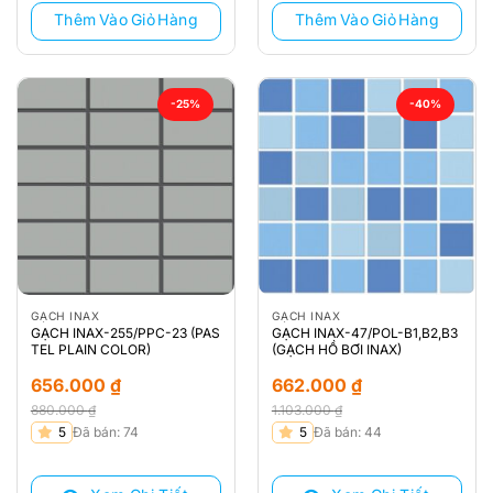
Thêm Vào Giỏ Hàng
Thêm Vào Giỏ Hàng
-25%
-40%
GẠCH INAX
GẠCH INAX
GẠCH INAX-255/PPC-23 (PAS
GẠCH INAX-47/POL-B1,B2,B3
TEL PLAIN COLOR)
(GẠCH HỒ BƠI INAX)
656.000
₫
662.000
₫
880.000
₫
1.103.000
₫
Giá
Giá
Giá
Giá
5
Đã bán: 74
5
Đã bán: 44
gốc
hiện
gốc
hiện
là:
tại
là:
tại