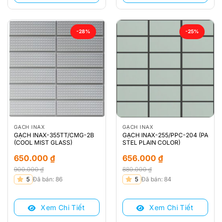
-28%
-25%
GẠCH INAX
GẠCH INAX
GẠCH INAX-355TT/CMG-2B
GẠCH INAX-255/PPC-204 (PA
(COOL MIST GLASS)
STEL PLAIN COLOR)
650.000
₫
656.000
₫
900.000
₫
880.000
₫
Giá
Giá
Giá
Giá
5
Đã bán: 86
5
Đã bán: 84
gốc
hiện
gốc
hiện
là:
tại
là:
tại
Xem Chi Tiết
Xem Chi Tiết
900.000 ₫.
là:
880.000 ₫.
là:
650.000 ₫.
656.000 ₫.