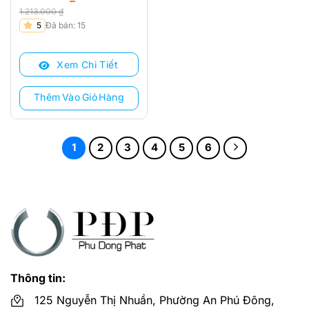
1.213.000
₫
Giá
Giá
5
Đã bán: 15
gốc
hiện
là:
tại
Xem Chi Tiết
1.213.000 ₫.
là:
685.000 ₫.
Thêm Vào Giỏ Hàng
1
2
3
4
5
6
Thông tin:
125 Nguyễn Thị Nhuần, Phường An Phú Đông,