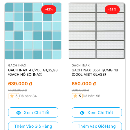
-42%
-28%
GẠCH INAX
GẠCH INAX
GẠCH INAX-47/POL-G1,G2,G3
GẠCH INAX-355TT/CMG-1B
(GẠCH HỒ BƠI INAX)
(COOL MIST GLASS)
639.000
₫
650.000
₫
1.103.000
₫
900.000
₫
Giá
Giá
Giá
Giá
5
Đã bán: 84
5
Đã bán: 98
gốc
hiện
gốc
hiện
là:
tại
là:
tại
Xem Chi Tiết
Xem Chi Tiết
1.103.000 ₫.
là:
900.000 ₫.
là:
639.000 ₫.
650.000 ₫.
Thêm Vào Giỏ Hàng
Thêm Vào Giỏ Hàng