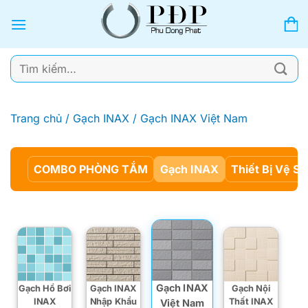
Bỏ
qua
nội
dung
Tìm
kiếm:
Trang chủ
/
Gạch INAX
/
Gạch INAX Việt Nam
COMBO PHÒNG TẮM
Gạch INAX
Thiết Bị Vệ Si
Gạch INAX
Gạch Hồ Bơi
Gạch INAX
Gạch Nội
INAX
Nhập Khẩu
Thất INAX
Việt Nam