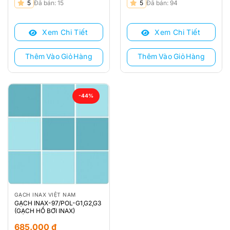
Giá
Giá
Giá
Giá
5
Đã bán: 15
5
Đã bán: 94
gốc
hiện
gốc
hiện
là:
tại
là:
tại
Xem Chi Tiết
Xem Chi Tiết
900.000 ₫.
là:
1.213.000 ₫.
là:
685.000 ₫.
685.000 ₫.
Thêm Vào Giỏ Hàng
Thêm Vào Giỏ Hàng
-44%
GẠCH INAX VIỆT NAM
GẠCH INAX-97/POL-G1,G2,G3
(GẠCH HỒ BƠI INAX)
685.000
₫