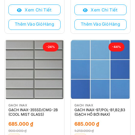
là:
tại
là:
tại
Xem Chi Tiết
Xem Chi Tiết
880.000 ₫.
là:
880.000 ₫.
là:
665.000 ₫.
665.000 ₫.
Thêm Vào Giỏ Hàng
Thêm Vào Giỏ Hàng
-24%
-44%
GẠCH INAX
GẠCH INAX
GẠCH INAX-355SD/CMG-2B
GẠCH INAX-97/POL-B1,B2,B3
(COOL MIST GLASS)
(GẠCH HỒ BƠI INAX)
685.000
₫
685.000
₫
900.000
₫
1.213.000
₫