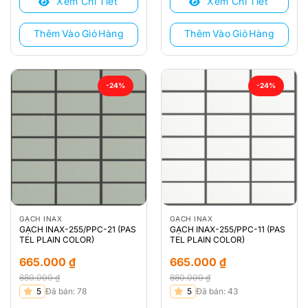
Xem Chi Tiết
Xem Chi Tiết
880.000 ₫.
là:
1.103.000 ₫.
là:
656.000 ₫.
662.000 ₫.
Thêm Vào Giỏ Hàng
Thêm Vào Giỏ Hàng
-24%
-24%
GẠCH INAX
GẠCH INAX
GẠCH INAX-255/PPC-21 (PAS
GẠCH INAX-255/PPC-11 (PAS
TEL PLAIN COLOR)
TEL PLAIN COLOR)
665.000
₫
665.000
₫
880.000
₫
880.000
₫
Giá
Giá
Giá
Giá
5
Đã bán: 78
5
Đã bán: 43
gốc
hiện
gốc
hiện