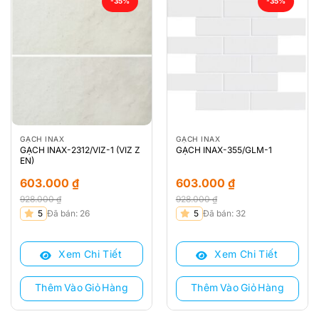
-35%
-35%
GẠCH INAX
GẠCH INAX
GẠCH INAX-2312/VIZ-1 (VIZ Z
GẠCH INAX-355/GLM-1
EN)
603.000
₫
603.000
₫
928.000
₫
928.000
₫
Giá
Giá
Giá
Giá
5
Đã bán: 26
5
Đã bán: 32
gốc
hiện
gốc
hiện
là:
tại
là:
tại
Xem Chi Tiết
Xem Chi Tiết
928.000 ₫.
là:
928.000 ₫.
là:
603.000 ₫.
603.000 ₫.
Thêm Vào Giỏ Hàng
Thêm Vào Giỏ Hàng