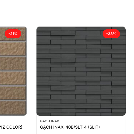
-21%
-28%
GẠCH INAX
VIZ COLOR)
GẠCH INAX-40B/SLT-4 (SLIT)