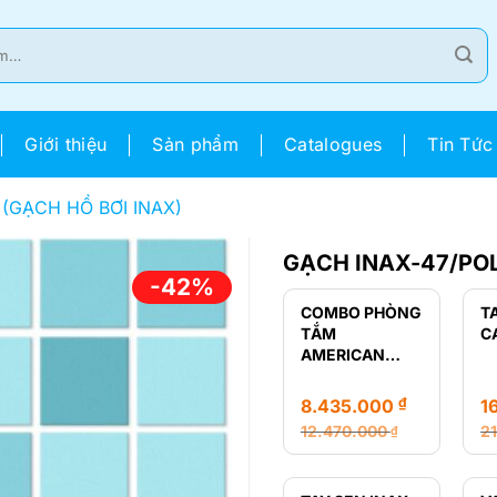
Giới thiệu
Sản phẩm
Catalogues
Tin Tức
 (GẠCH HỒ BƠI INAX)
GẠCH INAX-47/POL
-42%
COMBO PHÒNG
T
TẮM
C
AMERICAN
STANDARD GIÁ
RẺ
₫
8.435.000
1
12.470.000
2
₫
Giá
Giá
Gi
Gi
gốc
hiện
g
hi