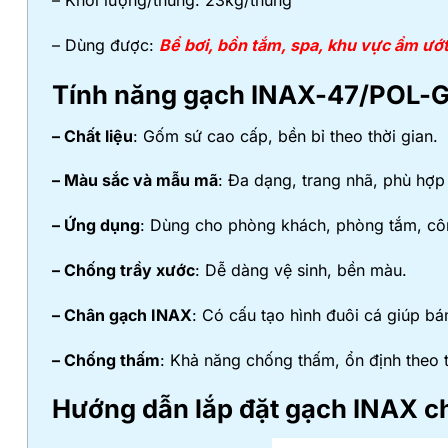
– Khối lượng/thùng: 23kg/thùng
– Dùng được:
Bể bơi, bồn tắm, spa, khu vực ẩm ướ
Tính năng gạch INAX-47/POL-
– Chất liệu
: Gốm sứ cao cấp, bền bỉ theo thời gian.
– Màu sắc và mẫu mã
: Đa dạng, trang nhã, phù hợp
– Ứng dụng
: Dùng cho phòng khách, phòng tắm, côn
– Chống trầy xước
: Dễ dàng vệ sinh, bền màu.
– Chân gạch INAX
: Có cấu tạo hình đuôi cá giúp b
– Chống thấm
: Khả năng chống thấm, ổn định theo t
Hướng dẫn lắp đặt gạch INAX c