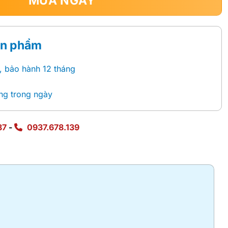
MUA NGAY
ản phẩm
, bảo hành 12 tháng
ng trong ngày
87
-
0937.678.139