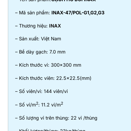
– Mã sản phẩm:
INAX-47/POL-G1,G2,G3
– Thương hiệu:
INAX
– Sản xuất: Việt Nam
– Bề dày gạch: 7.0 mm
– Kích thước vỉ: 300×300 mm
– Kích thước viên: 22.5×22.5(mm)
– Số viên/vỉ: 144 viên/vỉ
2
2
– Số vỉ/m
: 11.2 vỉ/m
– Số lượng vỉ trên thùng: 22 vỉ /thùng