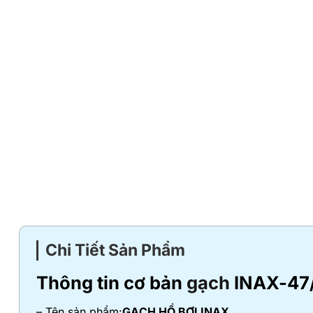
Chi Tiết Sản Phẩm
Thông tin cơ bản
gạch
INAX-47
– Tên sản phẩm:
GẠCH HỒ BƠI INAX