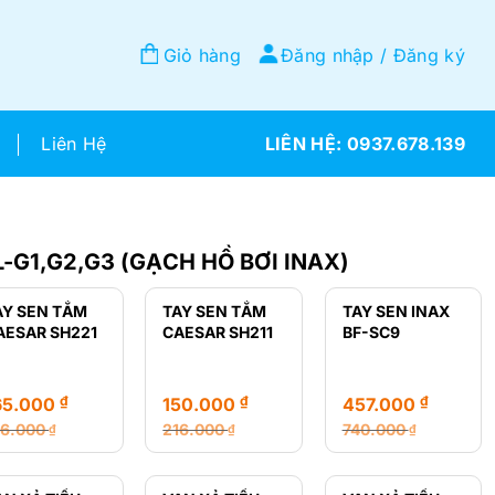
Giỏ hàng
Đăng nhập / Đăng ký
Liên Hệ
0937.678.139
-G1,G2,G3 (GẠCH HỒ BƠI INAX)
AY SEN TẮM
TAY SEN TẮM
TAY SEN INAX
AESAR SH221
CAESAR SH211
BF-SC9
₫
₫
₫
65.000
150.000
457.000
16.000
216.000
740.000
₫
₫
₫
á
á
Giá
Giá
Giá
Giá
ốc
ện
gốc
hiện
gốc
hiện