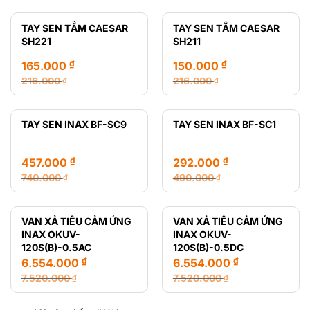
gốc
hiện
gốc
hiện
là:
tại
là:
tại
TAY SEN TẮM CAESAR
TAY SEN TẮM CAESAR
28.720.000 ₫.
là:
12.470.000 ₫.
là:
SH221
SH211
14.650.000 ₫.
8.435.000 ₫.
₫
₫
165.000
150.000
216.000
216.000
₫
₫
Giá
Giá
Giá
Giá
gốc
hiện
gốc
hiện
là:
tại
là:
tại
TAY SEN INAX BF-SC9
TAY SEN INAX BF-SC1
216.000 ₫.
là:
216.000 ₫.
là:
165.000 ₫.
150.000 ₫.
₫
₫
457.000
292.000
740.000
490.000
₫
₫
Giá
Giá
Giá
Giá
gốc
hiện
gốc
hiện
là:
tại
là:
tại
VAN XẢ TIỂU CẢM ỨNG
VAN XẢ TIỂU CẢM ỨNG
740.000 ₫.
là:
490.000 ₫.
là:
INAX OKUV-
INAX OKUV-
457.000 ₫.
292.000 ₫.
120S(B)-0.5AC
120S(B)-0.5DC
₫
₫
6.554.000
6.554.000
7.520.000
7.520.000
₫
₫
Giá
Giá
Giá
Giá
gốc
hiện
gốc
hiện