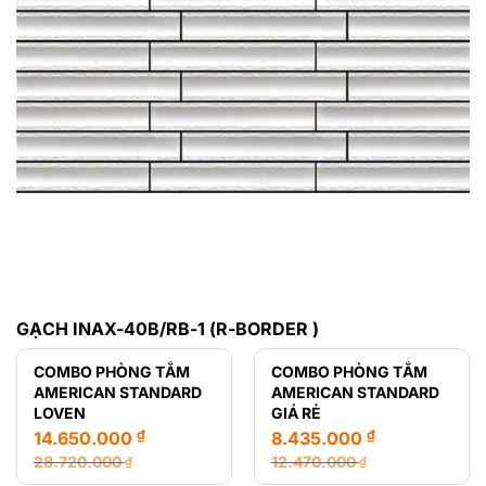
GẠCH INAX-40B/RB-1 (R-BORDER )
COMBO PHÒNG TẮM
COMBO PHÒNG TẮM
AMERICAN STANDARD
AMERICAN STANDARD
LOVEN
GIÁ RẺ
₫
₫
14.650.000
8.435.000
28.720.000
12.470.000
₫
₫
Giá
Giá
Giá
Giá