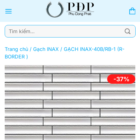
Bỏ
qua
nội
dung
Tìm
kiếm:
Trang chủ
/
Gạch INAX
/
GẠCH INAX-40B/RB-1 (R-
BORDER )
-37%