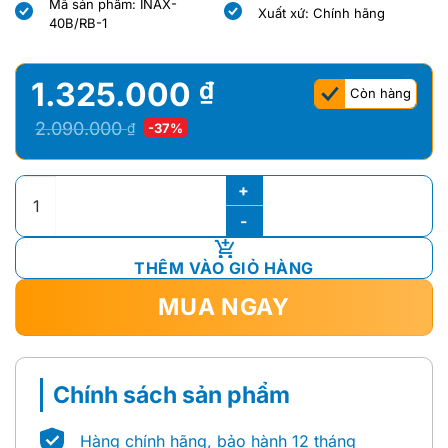
Mã sản phẩm: INAX-
là:
tại
là:
tại
Xuất xứ: Chính hãng
40B/RB-1
7.520.000 ₫.
là:
7.520.000 ₫.
là:
6.554.000 ₫.
6.554.000 ₫.
1.325.000
₫
Còn hàng
Giá
Giá
2.090.000
₫
-37%
gốc
hiện
là:
tại
GẠCH INAX-40B/RB-1 (R-BORDER ) số lượng
2.090.000 ₫.
là:
1.325.000 ₫.
THÊM VÀO GIỎ HÀNG
MUA NGAY
Chính sách sản phẩm
Hàng chính hãng, bảo hành 12 tháng