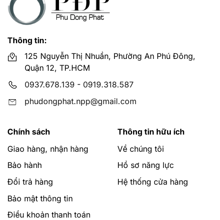
Thiết kế của máy nhỏ gọn chiếm ít diện tích không gian
sử dụng.
Máy đẹp có thiết kế sang trọng giúp tôn lên vẻ cao
Thông tin:
cấp cho căn bếp nhà bạn.
125 Nguyễn Thị Nhuần, Phường An Phú Đông,
Máy có độ ồn thấp khi sử dụng và không gây khó chịu
Quận 12, TP.HCM
cho người dùng.
0937.678.139
-
0919.318.587
Giá thành phù hợp với đại đa số người tiêu dùng hiện
nay.
phudongphat.npp@gmail.com
Bên cạnh những ưu điểm đó thì máy hút mùi âm tủ có
những nhược điểm sau:
Chính sách
Thông tin hữu ích
Công suất hút mùi của máy thấp hơn so với những
Giao hàng, nhận hàng
Về chúng tôi
dòng độc lập khác.
Bảo hành
Hồ sơ năng lực
Ít mẫu mã cho sản phẩm do bị lắp
âm tủ
.
Đổi trả hàng
Hệ thống cửa hàng
Mua máy hút mùi ở đâu giá tốt và uy tín?
Bảo mật thông tin
Phú Đông Phát là đại lý cấp 1 các hãng thiết bị nhà bếp
Điều khoản thanh toán