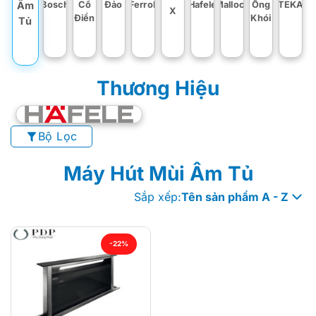
Bosch
Cổ
Đảo
Ferroli
Hafele
Malloca
Ống
TEKA
Âm
X
Điển
Khói
Tủ
Thương Hiệu
Bộ Lọc
Máy Hút Mùi Âm Tủ
Sắp xếp:
Tên sản phẩm A - Z
-22%