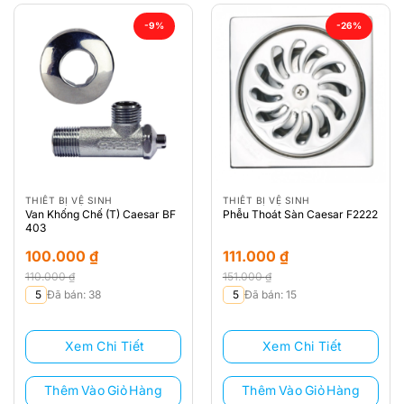
-9%
-26%
THIẾT BỊ VỆ SINH
THIẾT BỊ VỆ SINH
Van Khống Chế (T) Caesar BF
Phễu Thoát Sàn Caesar F2222
403
100.000
₫
111.000
₫
110.000
₫
151.000
₫
Giá
Giá
Giá
Giá
5
Đã bán: 38
5
Đã bán: 15
gốc
hiện
gốc
hiện
là:
tại
là:
tại
Xem Chi Tiết
Xem Chi Tiết
110.000 ₫.
là:
151.000 ₫.
là:
100.000 ₫.
111.000 ₫.
Thêm Vào Giỏ Hàng
Thêm Vào Giỏ Hàng