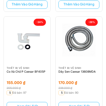
Thêm Vào Giỏ Hàng
Thêm Vào Giỏ Hàng
-24%
-29%
THIẾT BỊ VỆ SINH
THIẾT BỊ VỆ SINH
Co Xả Chữ P Caesar BF405P
Dây Sen Caesar 13608MDA
155.000
₫
170.000
₫
205.000
₫
238.000
₫
Giá
Giá
Giá
Giá
5
Đã bán: 97
5
Đã bán: 90
gốc
hiện
gốc
hiện
là:
tại
là:
tại