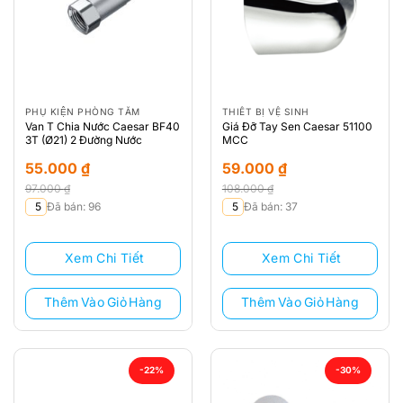
PHỤ KIỆN PHÒNG TẮM
THIẾT BỊ VỆ SINH
Van T Chia Nước Caesar BF40
Giá Đỡ Tay Sen Caesar 51100
3T (Ø21) 2 Đường Nước
MCC
55.000
₫
59.000
₫
97.000
₫
108.000
₫
Giá
Giá
Giá
Giá
5
Đã bán: 96
5
Đã bán: 37
gốc
hiện
gốc
hiện
là:
tại
là:
tại
Xem Chi Tiết
Xem Chi Tiết
97.000 ₫.
là:
108.000 ₫.
là:
55.000 ₫.
59.000 ₫.
Thêm Vào Giỏ Hàng
Thêm Vào Giỏ Hàng
-22%
-30%