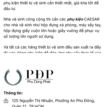
phụ kiện thiết bị vệ sinh cần thiết nhất, giá khá tốt để
đầu tư.
Nhà vệ sinh công cộng thì cần các
phụ kiện
CAESAR
cho nhà vệ sinh như hộp đựng xà phòng, máy sấy tay,
hộp đựng giấy cuộn lớn hoặc giấy vuông để phục vụ
số lượng lớn người sử dụng.
Và tất cả các hãng thiết bị vệ sinh đều sản xuất ra đầy
đủ các dòng phụ kiện để đáp ứng nhu cầu thực tế của
nhà vệ sinh ngày nay.
Mua đồ phụ kiện nhà tắm Caesar ở đâu giá
rẻ?
Phú Đông Phát là đại lý cấp 1 hãng thiết bị vệ sinh
CAESAR
luôn có giá rẻ nhất cho khách hàng tại
Thông tin:
TPHCM, Bình Dương.
125 Nguyễn Thị Nhuần, Phường An Phú Đông,
Hỗ trợ giao hàng miễn phí với đơn hàng tại các quận
Quận 12, TP.HCM