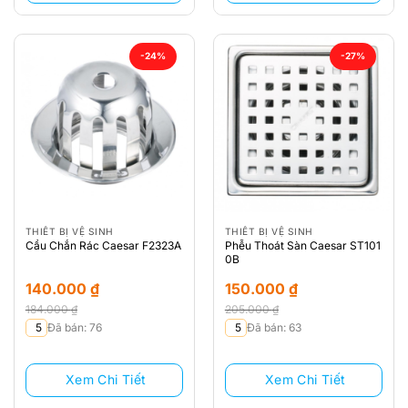
-24%
-27%
THIẾT BỊ VỆ SINH
THIẾT BỊ VỆ SINH
Cầu Chắn Rác Caesar F2323A
Phễu Thoát Sàn Caesar ST101
0B
140.000
₫
150.000
₫
184.000
₫
205.000
₫
Giá
Giá
Giá
Giá
5
Đã bán: 76
5
Đã bán: 63
gốc
hiện
gốc
hiện
là:
tại
là:
tại
Xem Chi Tiết
Xem Chi Tiết
184.000 ₫.
là:
205.000 ₫.
là:
140.000 ₫.
150.000 ₫.