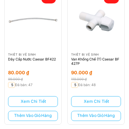
THIẾT BỊ VỆ SINH
THIẾT BỊ VỆ SINH
Dây Cấp Nước Caesar BF422
Van Khống Chế (T) Caesar BF
427P
80.000
₫
90.000
₫
99.000
₫
119.000
₫
Giá
Giá
Giá
Giá
5
Đã bán: 47
5
Đã bán: 48
gốc
hiện
gốc
hiện
là:
tại
là:
tại
Xem Chi Tiết
Xem Chi Tiết
99.000 ₫.
là:
119.000 ₫.
là:
80.000 ₫.
90.000 ₫.
Thêm Vào Giỏ Hàng
Thêm Vào Giỏ Hàng