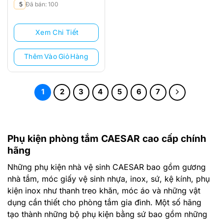
Giá
Giá
5
Đã bán: 100
gốc
hiện
là:
tại
Xem Chi Tiết
248.000 ₫.
là:
185.000 ₫.
Thêm Vào Giỏ Hàng
1
2
3
4
5
6
7
Phụ kiện phòng tắm CAESAR cao cấp chính
hãng
Những phụ kiện nhà vệ sinh CAESAR bao gồm gương
nhà tắm, móc giấy vệ sinh nhựa, inox, sứ, kệ kính, phụ
kiện inox như thanh treo khăn, móc áo và những vật
dụng cần thiết cho phòng tắm gia đình. Một số hãng
tạo thành những bộ phụ kiện bằng sứ bao gồm những