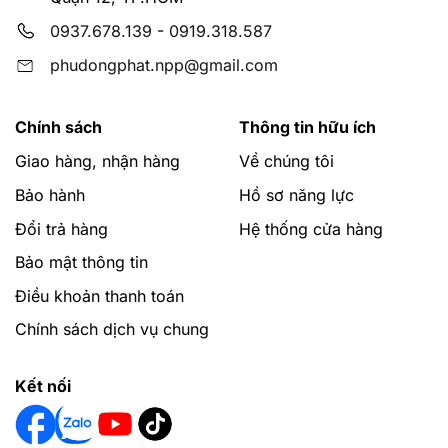
nội thành Quận 1, 2, 3, 4, 5, 6, 7, 8, 9, 10, 11, 12, Bình
0937.678.139
-
0919.318.587
Thạnh, Phú Nhuận, Tân Bình, Thủ Đức, Bình Tân, Tân
Phú, Dĩ An (Bình Dương), các khu vực và tỉnh thành
phudongphat.npp@gmail.com
khác sẽ hỗ trợ giao hàng tùy vào từng đơn hàng.
Chính sách
Thông tin hữu ích
Mọi chi tiết xin liên hệ website:
phudongphat.vn
Giao hàng, nhận hàng
Về chúng tôi
Hotline:
0919318587
và
0937678139
để được tư vấn
Bảo hành
Hồ sơ năng lực
miễn phí qua cuộc gọi hoặc zalo.
Đổi trả hàng
Hệ thống cửa hàng
Bảo mật thông tin
Điều khoản thanh toán
Chính sách dịch vụ chung
Kết nối