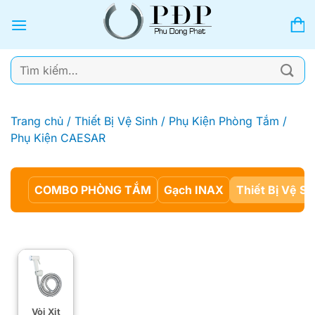
Bỏ
qua
nội
dung
Tìm
kiếm:
Trang chủ
/
Thiết Bị Vệ Sinh
/
Phụ Kiện Phòng Tắm
/
Phụ Kiện CAESAR
COMBO PHÒNG TẮM
Gạch INAX
Thiết Bị Vệ Si
Vòi Xịt