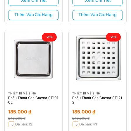
Xem Chi Tiết
Xem Chi Tiết
205.000 ₫.
là:
238.000 ₫.
là:
155.000 ₫.
170.000 ₫.
Thêm Vào Giỏ Hàng
Thêm Vào Giỏ Hàng
-25%
-25%
THIẾT BỊ VỆ SINH
THIẾT BỊ VỆ SINH
Phễu Thoát Sàn Caesar ST101
Phễu Thoát Sàn Caesar ST121
0E
2
185.000
₫
185.000
₫
248.000
₫
248.000
₫
Giá
Giá
Giá
Giá
5
Đã bán: 12
5
Đã bán: 43
gốc
hiện
gốc
hiện