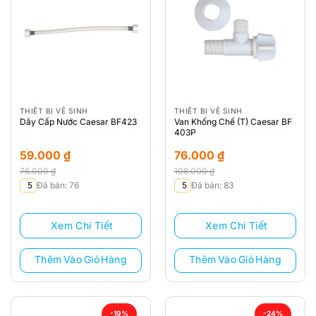
THIẾT BỊ VỆ SINH
THIẾT BỊ VỆ SINH
Dây Cấp Nước Caesar BF423
Van Khống Chế (T) Caesar BF
403P
59.000
₫
76.000
₫
76.000
₫
108.000
₫
Giá
Giá
Giá
Giá
5
Đã bán: 76
5
Đã bán: 83
gốc
hiện
gốc
hiện
là:
tại
là:
tại
Xem Chi Tiết
Xem Chi Tiết
76.000 ₫.
là:
108.000 ₫.
là:
59.000 ₫.
76.000 ₫.
Thêm Vào Giỏ Hàng
Thêm Vào Giỏ Hàng
-19%
-24%