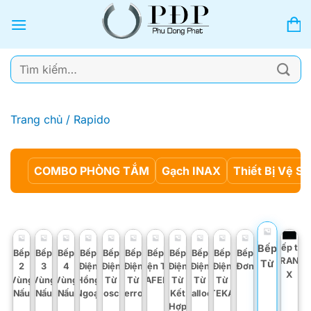
Bỏ
qua
nội
dung
Tìm
kiếm:
Trang chủ
/
Rapido
COMBO PHÒNG TẮM
Gạch INAX
Thiết Bị Vệ Si
Bếp từ
Bếp
Bếp
Bếp
Bếp
Bếp
Bếp
Bếp
Bếp
Bếp
Bếp
Bếp
Bếp
GRAND
Từ
2
3
4
Điện
Điện
Điện
Điện Từ
Điện
Điện
Điện
Đơn
X
Vùng
Vùng
Vùng
Hồng
Từ
Từ
HAFELE
Từ
Từ
Từ
Nấu
Nấu
Nấu
Ngoại
Bosch
Ferroli
Kết
Malloca
TEKA
Hợp