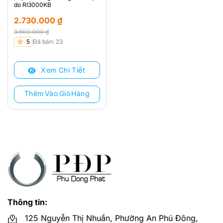
do RI3000KB
2.730.000
₫
3.900.000
₫
Giá
Giá
5
Đã bán: 23
gốc
hiện
là:
tại
Xem Chi Tiết
3.900.000 ₫.
là:
2.730.000 ₫.
Thêm Vào Giỏ Hàng
Thông tin:
125 Nguyễn Thị Nhuần, Phường An Phú Đông,