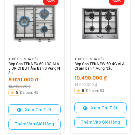
-30%
-30%
THIẾT BỊ NHÀ BẾP
THIẾT BỊ NHÀ BẾP
Bếp Gas TEKA EX 60.1 3G AI A
Bếp Gas TEKA EW 60 4G AI AL
L DR CI BUT Âm Bàn 3 Vùng N
CI âm bàn 4 Vùng Nấu
ấu
10.490.000
₫
8.920.000
₫
14.990.000
₫
12.749.000
₫
Giá
Giá
5
Đã bán: 83
Giá
Giá
5
Đã bán: 45
gốc
hiện
gốc
hiện
là:
tại
là:
tại
Xem Chi Tiết
14.990.000 ₫.
là:
Xem Chi Tiết
12.749.000 ₫.
là:
10.490.000 ₫.
8.920.000 ₫.
Thêm Vào Giỏ Hàng
Thêm Vào Giỏ Hàng