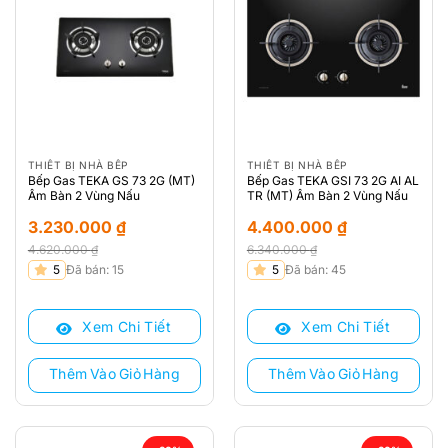
THIẾT BỊ NHÀ BẾP
THIẾT BỊ NHÀ BẾP
Bếp Gas TEKA GS 73 2G (MT)
Bếp Gas TEKA GSI 73 2G AI AL
Âm Bàn 2 Vùng Nấu
TR (MT) Âm Bàn 2 Vùng Nấu
3.230.000
₫
4.400.000
₫
4.620.000
₫
6.340.000
₫
Giá
Giá
Giá
Giá
5
Đã bán: 15
5
Đã bán: 45
gốc
hiện
gốc
hiện
là:
tại
là:
tại
Xem Chi Tiết
Xem Chi Tiết
4.620.000 ₫.
là:
6.340.000 ₫.
là:
3.230.000 ₫.
4.400.000 ₫.
Thêm Vào Giỏ Hàng
Thêm Vào Giỏ Hàng