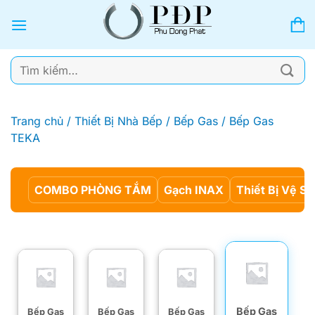
Bỏ
qua
nội
dung
Tìm
kiếm:
Trang chủ
/
Thiết Bị Nhà Bếp
/
Bếp Gas
/
Bếp Gas
TEKA
COMBO PHÒNG TẮM
Gạch INAX
Thiết Bị Vệ Si
Bếp Gas
Bếp Gas
Bếp Gas
Bếp Gas