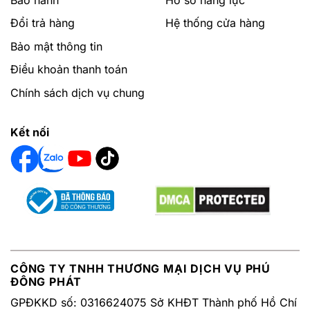
hàng nhanh?
Đổi trả hàng
Hệ thống cửa hàng
Phú Đông Phát tự hào là nhà cung cấp bếp gas TEKA
hàng đầu tại Việt Nam, giá tốt, dịch vụ hậu mãi cao.
Bảo mật thông tin
Điều khoản thanh toán
phudongphat.vn
luôn sẵn sàng phục vụ quý khách
24/7.
Chính sách dịch vụ chung
CÔNG TY TNHH TM-DV PHÚ ĐÔNG PHÁT
Kết nối
Địa chỉ: 125 Nguyễn Thị Nhuần, Phường An Phú Đông,
Quận 12, TPHCM
Email: phudongphat.npp@gmail.com
Hotline/Zalo:
0919.31.8587
–
0937.678.139
Facebook:
https://www.facebook.com/ThietbivesinhP
HÃY GỌI
0 9 1 9 3 1 8 5 8 7
ĐỂ NHẬN ƯU ĐÃI NHÉ!
CÔNG TY TNHH THƯƠNG MẠI DỊCH VỤ PHÚ
ĐÔNG PHÁT
GPĐKKD số: 0316624075 Sở KHĐT Thành phố Hồ Chí