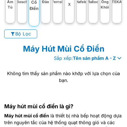
Âm
Bosch
Đảo
Ferroli
Hafele
Malloca
Ống
TEKA
Cổ
X
Tủ
Khói
Điển
Bộ Lọc
Máy Hút Mùi Cổ Điển
Sắp xếp:
Tên sản phẩm A - Z
Không tìm thấy sản phẩm nào khớp với lựa chọn của
bạn.
Máy hút mùi cổ điển là gì?
Máy hút mùi cổ điển
là thiết bị nhà bếp hoạt động dựa
trên nguyên tắc của hệ thống quạt thông gió và các