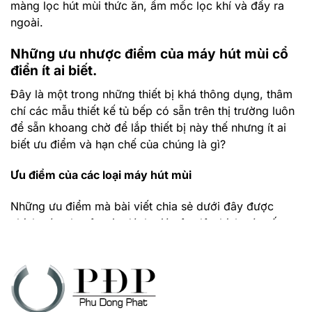
màng lọc hút mùi thức ăn, ẩm mốc lọc khí và đẩy ra
ngoài.
Những ưu nhược điểm của máy hút mùi cổ
điển ít ai biết.
Đây là một trong những thiết bị khá thông dụng, thâm
chí các mẫu thiết kế tủ bếp có sẵn trên thị trường luôn
để sẵn khoang chờ để lắp thiết bị này thế nhưng ít ai
biết ưu điểm và hạn chế của chúng là gì?
Ưu điểm của các loại máy hút mùi
Những ưu điểm mà bài viết chia sẻ dưới đây được
chính các chuyên gia đánh giá nên độ chính xác rất
cao, có thế rất ít người để ý những đầy là một thiết bị
có rất nhiều lợi thế về mặt thiết kế và ứng dụng cao
trong đời sống:
Kiểu dáng , kích thước nhỏ gọn