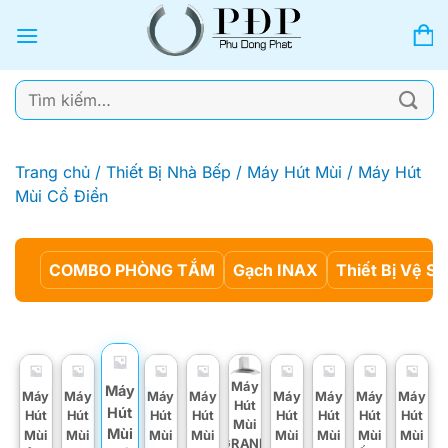
Bỏ
qua
nội
dung
Tìm
kiếm:
Trang chủ
/
Thiết Bị Nhà Bếp
/
Máy Hút Mùi
/
Máy Hút
Mùi Cổ Điển
COMBO PHÒNG TẮM
Gạch INAX
Thiết Bị Vệ Si
Máy
Máy
Máy
Máy
Máy
Máy
Máy
Máy
Máy
Máy
Hút
Hút
Hút
Hút
Hút
Hút
Hút
Hút
Hút
Hút
Mùi
Mùi
Mùi
Mùi
Mùi
Mùi
Mùi
Mùi
Mùi
Mùi
GRAND